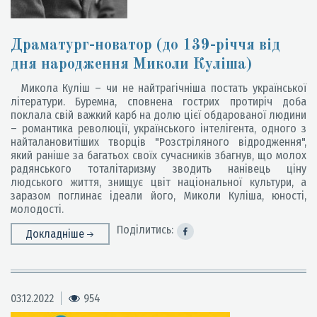
Драматург-новатор (до 139-річчя від
дня народження Миколи Куліша)
Микола Куліш – чи не найтрагічніша постать української
літератури. Буремна, сповнена гострих протиріч доба
поклала свій важкий карб на долю цієї обдарованої людини
– романтика революції, українського інтелігента, одного з
найталановитіших творців "Розстріляного відродження",
який раніше за багатьох своїх сучасників збагнув, що молох
радянського тоталітаризму зводить нанівець ціну
людського життя, знищує цвіт національної культури, а
заразом поглинає ідеали його, Миколи Куліша, юності,
молодості.
Поділитись:
Докладніше
03.12.2022
954