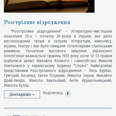
Розстріляне відродження
"Розстріляне відродження" – літературно-мистецьке
покоління 20-х – початку 30-років в Україні, яке дало
високохудожні твори в галузях літератури, живопису,
музики, театру і яке було знищене тоталітарним сталінським
режимом. Початком масового нищення української
інтелігенції вважається травень 1933 року, коли 12–13 травня
відбулися арешт Михайла Ялового і самогубство Миколи
Хвильового у харківському будинку "Слово". Найвідоміші
представники Розстріляного відродження – Лесь Курбас,
Григорій Косинка, Євген Плужник, Микола Зеров, Михайло
Драй-Хмара, Микола Хвильовий, Антін Крушельницький,
Микола Куліш.
Поділитись:
Докладніше