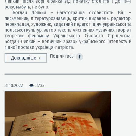
Лепкий, після зорі Франка від початку століття і до 1941
року, мабуть, не було.
Богдан Лепкий – багатогранна особистість. Він –
письменник, літературознавець, критик, видавець, редактор,
перекладач, художник, видатний педагог, діяч української та
польської культур, автор текстів численних музичних творів і
теоретик феномену Українського Січового Стрілецтва.
Богдан Лепкий – величний зразок українського інтелекту й
гідної постави українця-патріота.
Поділитись:
Докладніше
31.10.2022
3733