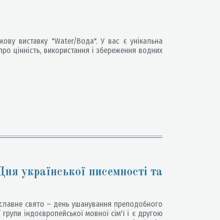
ову виставку "Water/Вода". У вас є унікальна
ро цінність, використання і збереження водних
Дня української писемності та
ославне свято – день ушанування преподобного
групи індоєвропейської мовної сім'ї і є другою