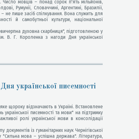
 Число мовців – понад сорок п'ять мільйонів,
дові, Румунії, Словаччині, Аргентині, Бразилії,
а – не лише засіб спілкування. Вона служить для
ності й самобутньої культури, національної
вичерпна духовна скарбниця", підготовленою у
ім. В. Г. Короленка з нагоди Дня української
 Дня української писемності
яке щороку відзначають в Україні. Встановлене
 української писемності та мови" на підтримку
важливої ролі української мови в консолідації
у документів із гуманітарних наук Чернігівської
у "Сильна мова – успішна держава". Література,