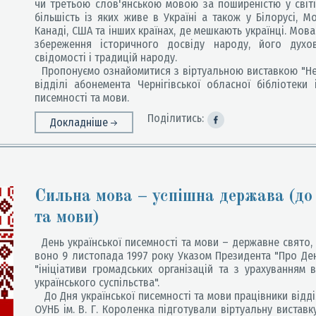
чи третьою слов'янською мовою за поширеністю у світі.
більшість із яких живе в Україні а також у Білорусі, Мол
Канаді, США та інших країнах, де мешкають українці. Мов
збереження історичного досвіду народу, його духов
свідомості і традицій народу.
Пропонуємо ознайомитися з віртуальною виставкою "Не
відділі абонемента Чернігівської обласної бібліотеки 
писемності та мови.
Поділитись:
Докладніше
Сильна мова – успішна держава (до
та мови)
День української писемності та мови – державне свято, 
воно 9 листопада 1997 року Указом Президента "Про День
"ініціативи громадських організацій та з урахуванням 
українського суспільства".
До Дня української писемності та мови працівники відділ
ОУНБ ім. В. Г. Короленка підготували віртуальну виставк