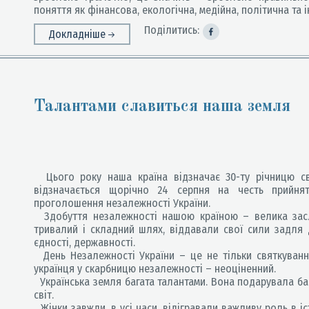
поняття як фінансова, екологічна, медійна, політична та і
Поділитись:
Докладніше
Талантами славиться наша земля
Цього року наша країна відзначає 30-ту річницю сво
відзначається щорічно 24 серпня на честь прийня
проголошення незалежності України.
Здобуття незалежності нашою країною – велика заслу
тривалий і складний шлях, віддавали свої сили задля д
єдності, державності.
День Незалежності України – це не тільки святкуванн
українця у скарбницю незалежності – неоціненний.
Українська земля багата талантами. Вона подарувала баг
світ.
Жінки завжди, в усі часи, відігравали важливу роль в іст