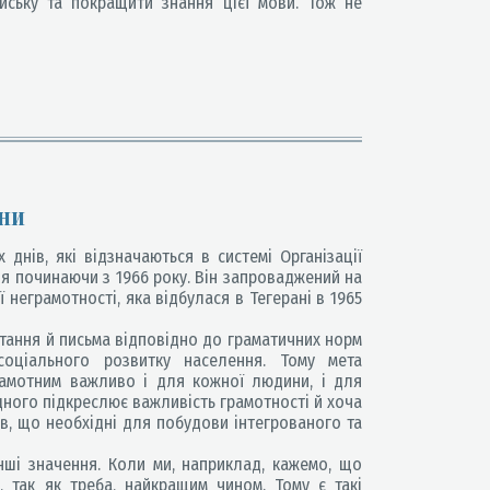
ійську та покращити знання цієї мови. Тож не
ни
нів, які відзначаються в системі Організації
ня починаючи з 1966 року. Він запроваджений на
ії неграмотності, яка відбулася в Тегерані в 1965
тання й письма відповідно до граматичних норм
оціального розвитку населення. Тому мета
рамотним важливо і для кожної людини, і для
дного підкреслює важливість грамотності й хоча
ів, що необхідні для побудови інтегрованого та
нші значення. Коли ми, наприклад, кажемо, що
 так як треба, найкращим чином. Тому є такі