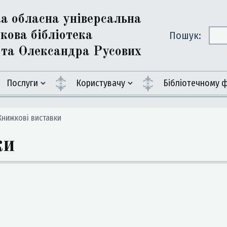
ка обласна універсальна
кова бібліотека
Пошук:
ї та Олександра Русових
Послуги
Користувачу
Бiблiотечному 
нижкові виставки
ки