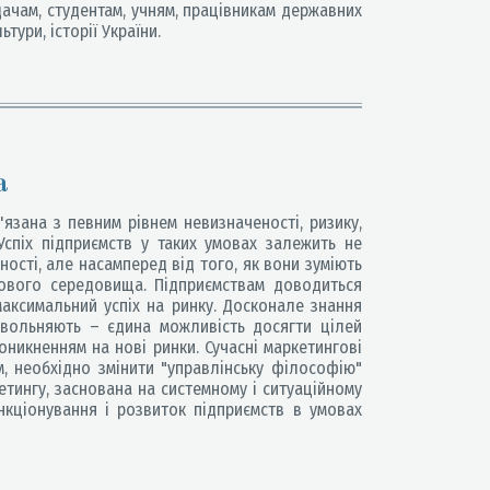
ачам, студентам, учням, працівникам державних
тури, історії України.
а
язана з певним рівнем невизначеності, ризику,
Успіх підприємств у таких умовах залежить не
ості, але насамперед від того, як вони зуміють
гового середовища. Підприємствам доводиться
аксимальний успіх на ринку. Досконале знання
овольняють – єдина можливість досягти цілей
оникненням на нові ринки. Сучасні маркетингові
м, необхідно змінити "управлінську філософію"
тингу, заснована на системному і ситуаційному
нкціонування і розвиток підприємств в умовах