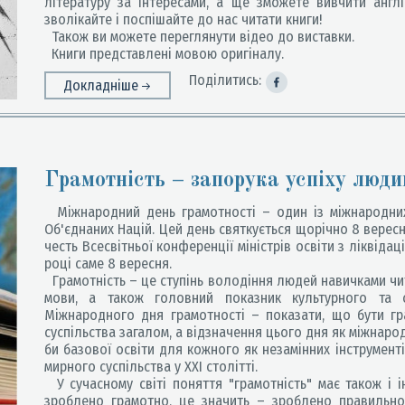
літературу за інтересами, а ще зможете вивчити англ
зволікайте і поспішайте до нас читати книги!
Також ви можете переглянути відео до виставки.
Книги представлені мовою оригіналу.
Поділитись:
Докладніше
Грамотність – запорука успіху люди
Міжнародний день грамотності – один із міжнародних д
Об'єднаних Націй. Цей день святкується щорічно 8 верес
честь Всесвітньої конференції міністрів освіти з ліквідац
році саме 8 вересня.
Грамотність – це ступінь володіння людей навичками чи
мови, а також головний показник культурного та с
Міжнародного дня грамотності – показати, що бути г
суспільства загалом, а відзначення цього дня як міжнаро
би базової освіти для кожного як незамінних інструмент
мирного суспільства у ХХІ столітті.
У сучасному світі поняття "грамотність" має також і і
зроблено грамотно, це значить – зроблено правильно,