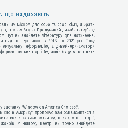
г, що надихають
льним місцем для себе та своєї сім'ї, дібрати
і додати необхідні. Продуманий дизайн інтер'єру
м. Тут ви знайдете літературу для натхнення,
ги видані переважно з 2018 по 2021 рік. Тому
ть актуальну інформацію, а дизайнери-аматори
оформлення квартир і будинків будуть не тільки
виставку "Window on America Choices!".
 "Вікно в Америку" пропонує вам ознайомитися з
те книги із саморозвитку, психології, історії,
х жанрів. У нашому центрі ви точно знайдете