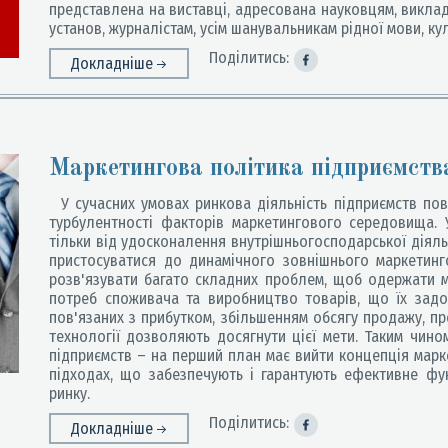
представлена на виставці, адресована науковцям, виклад
установ, журналістам, усім шанувальникам рідної мови, куль
Поділитись:
Докладніше
Маркетингова політика підприємств
У сучасних умовах ринкова діяльність підприємств пов'
турбулентності факторів маркетингового середовища. 
тільки від удосконалення внутрішньогосподарської діяльн
пристосуватися до динамічного зовнішнього маркетин
розв'язувати багато складних проблем, щоб одержати м
потреб споживача та виробництво товарів, що їх зад
пов'язаних з прибутком, збільшенням обсягу продажу, пр
технології дозволяють досягнути цієї мети. Таким чино
підприємств – на перший план має вийти концепція марке
підходах, що забезпечують і гарантують ефективне фу
ринку.
Поділитись:
Докладніше