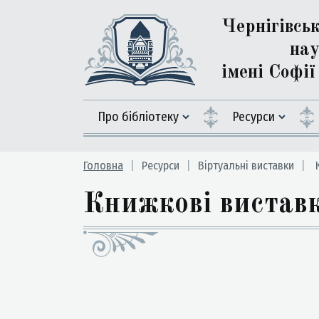
Чернігівсь
нау
імені Софі
Про бібліотеку
Ресурси
Головна
Ресурси
Вiртуальні виставки
К
Книжкові вистав