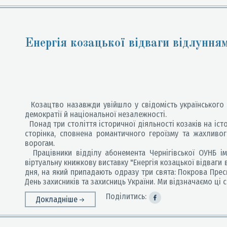
Енергія козацької відваги відлунням
Козацтво назавжди увійшло у свідомість українського
демократії й національної незалежності.
Понад три століття історичної діяльності козаків на істо
сторінка, сповнена романтичного героїзму та жахливо
ворогам.
Працівники відділу абонемента Чернігівської ОУНБ ім
віртуальну книжкову виставку "Енергія козацької відваги 
дня, на який припадають одразу три свята: Покрова Прес
День захисників та захисниць України. Ми відзначаємо ці с
Поділитись:
Докладніше