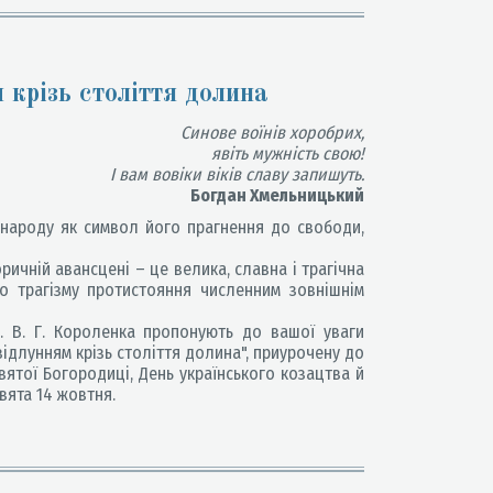
 крізь століття долина
Синове воїнів хоробрих,
явіть мужність свою!
І вам вовіки віків славу запишуть.
Богдан Хмельницький
 народу як символ його прагнення до свободи,
ричній авансцені – це велика, славна і трагічна
го трагізму протистояння численним зовнішнім
. В. Г. Короленка пропонують до вашої уваги
відлунням крізь століття долина", приурочену до
вятої Богородиці, День українського козацтва й
вята 14 жовтня.