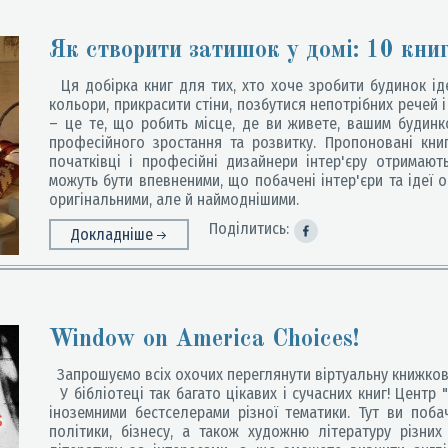
Як створити затишок у домі: 10 кни
Ця добірка книг для тих, хто хоче зробити будинок ідеа
кольори, прикрасити стіни, позбутися непотрібних речей 
– це те, що робить місце, де ви живете, вашим будинко
професійного зростання та розвитку. Пропоновані кни
початківці і професійні дизайнери інтер'єру отримаю
можуть бути впевненими, що побачені інтер'єри та ідеї 
оригінальними, але й наймоднішими.
Поділитись:
Докладніше
Window on America Choices!
Запрошуємо всіх охочих переглянути віртуальну книжкову 
У бібліотеці так багато цікавих і сучасних книг! Центр
іноземними бестселерами різної тематики. Тут ви побачи
політики, бізнесу, а також художню літературу різни