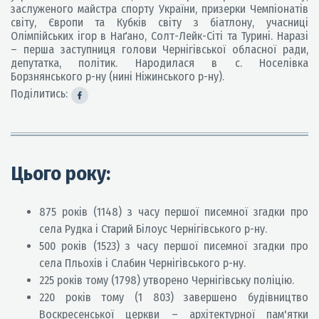
заслуженого майстра спорту України, призерки Чемпіонатів
світу, Європи та Кубків світу з біатлону, учасниці
Олімпійських ігор в Наґано, Солт-Лейк-Сіті та Турині. Наразі
– перша заступниця голови Чернігівської обласної ради,
депутатка, політик. Народилася в с. Носелівка
Борзнянського р-ну (нині Ніжинського р-ну).
Поділитись:
Цього року:
875 років (1148) з часу першої писемної згадки про
села Рудка і Старий Білоус Чернігівського р-ну.
500 років (1523) з часу першої писемної згадки про
села Пльохів і Слабин Чернігівського р-ну.
225 років тому (1798) утворено Чернігівську поліцію.
220 років тому (1 803) завершено будівництво
Воскресенської церкви – архітектурної пам'ятки