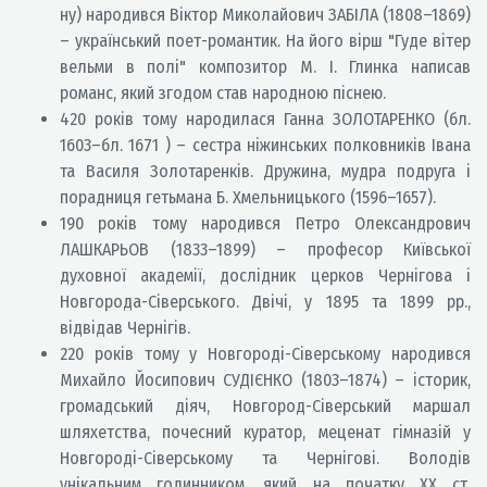
ну) народився Віктор Миколайович ЗАБІЛА (1808–1869)
– український поет-романтик. На його вірш "Гуде вітер
вельми в полі" композитор М. І. Глинка написав
романс, який згодом став народною піснею.
420 років тому народилася Ганна ЗОЛОТАРЕНКО (бл.
1603–бл. 1671 ) – сестра ніжинських полковників Івана
та Василя Золотаренків. Дружина, мудра подруга і
порадниця гетьмана Б. Хмельницького (1596–1657).
190 років тому народився Петро Олександрович
ЛАШКАРЬОВ (1833–1899) – професор Київської
духовної академії, дослідник церков Чернігова і
Новгорода-Сіверського. Двічі, у 1895 та 1899 рр.,
відвідав Чернігів.
220 років тому у Новгороді-Сіверському народився
Михайло Йосипович СУДІЄНКО (1803–1874) – історик,
громадський діяч, Новгород-Сіверський маршал
шляхетства, почесний куратор, меценат гімназій у
Новгороді-Сіверському та Чернігові. Володів
унікальним годинником, який на початку ХХ ст.