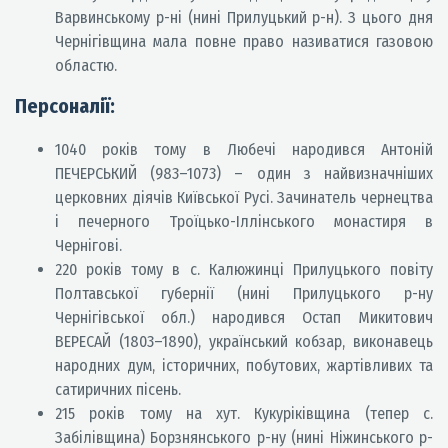
Варвинському р-ні (нині Прилуцький р-н). З цього дня
Чернігівщина мала повне право називатися газовою
областю.
Персоналії:
1040 років тому в Любечі народився Антоній
ПЕЧЕРСЬКИЙ (983–1073) – один з найвизначніших
церковних діячів Київської Русі. Зачинатель чернецтва
і печерного Троїцько-Іллінського монастиря в
Чернігові.
220 років тому в с. Калюжинці Прилуцького повіту
Полтавської губернії (нині Прилуцького р-ну
Чернігівської обл.) народився Остап Микитович
ВЕРЕСАЙ (1803–1890), український кобзар, виконавець
народних дум, історичних, побутових, жартівливих та
сатиричних пісень.
215 років тому на хут. Кукуріківщина (тепер с.
Забілівщина) Борзнянського р-ну (нині Ніжинського р-