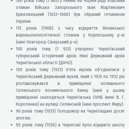
360 років тому (1 663) у Ніжині на Чорній раді кошовий
отаман Війська Запорозького Іван Мартинович
Брюховецький (1623–1668) був обраний гетьманом
України.
115 років (1908) з часу відкриття Мезинської
верхньопалеолітичної стоянки у Коропському р-ні
(нині Новгород-Сіверський р-н).
100 років тому (1 923) утворено Чернігівський
губернський історичний архів. Нині Державний архів
Чернігівської області (ДАЧО).
100 років тому (1923) п'ять музеїв об'єдналися у
Чернігівський Державний музей, який з 1925 по 1932 рік
розташовувався в приміщенні колишнього
Селянського поземельного банку (нині у цьому
приміщенні знаходиться Чернігівська ОУНБ імені В. Г.
Короленка) на вулиці Селянській (нині проспект Миру).
90 років тому (1933) Голодомор на Чернігівщині досяг
апогею.
85 років тому (1938) в Чернігові було відкрито школу