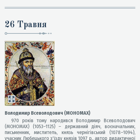
26 Травня
Володимир Всеволодович (МОНОМАХ)
970 років тому народився Володимир Всеволодович
(МОНОМАХ) (1053–1125) – державний діяч, воєначальник,
письменник, мислитель, князь чернігівський (1078–1094),
учасник Любецького з'їзду князів 1097 р., автор дидактичної