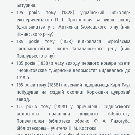
Батурина.
195 років тому (1828) український бджоляр-
експериментатор П. І. Прокопович заснував школу
бджільництва у с. Митченки Бахмацького р-ну (нині
Ніжинського р-ну).
185 років тому (1838) відкрилася Березівська
загальноосвітня школа Талалаївського р-ну (нині
Прилуцького р-ну).
185 років (1838) з часу виходу першого номера газети
"Черниговские губернские ведомости". Видавалась до
1918 р.
165 років тому (1858) іноземний підприємець Карл Раух
побудував на східній околиці Корюківки цукровий
завод.
125 років тому (1898) у приміщенні Седнівського
волосного правління відкрито бібліотеку.
Попечителем бібліотеки обрано Ф. А. Лизогуба,
бібліотекарем – учителя П. М. Костюка.