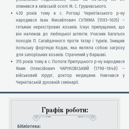
опинився в київській оселі М. С. Грушевського.
430 років тому в с. Рогощі Чернігівського р-ну
народився Іван Михайлович СУЛИМА (1593–1635) –
гетьман нереєстрових козаків. Існує припущення, що
він належав до любецької шляхти. Учасник багатьох
походів П. Сагайдачного проти татар і турків. Знищив
польську фортецю Кодак, яка являла собою загрозу
для запорізьких козаків. Страчений у Варшаві.
315 років тому в с. Пологи Прилуцького р-ну народився
Яким Олексійович ЧАРУКОВСЬКИЙ (1798–1848) –
військовий хірург, доктор медицини. Навчався у
Чернігівській духовній семінарії.
Графік роботи:
Бiблiотека: