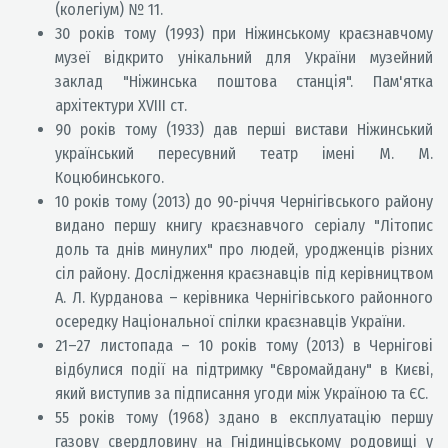
(колегіум) № 11.
30 років тому (1993) при Ніжинському краєзнавчому
музеї відкрито унікальний для України музейний
заклад "Ніжинська поштова станція". Пам'ятка
архітектури XVIII ст.
90 років тому (1933) дав перші вистави Ніжинський
український пересувний театр імені М. М.
Коцюбинського.
10 років тому (2013) до 90-річчя Чернігівського району
видано першу книгу краєзнавчого серіалу "Літопис
доль та днів минулих" про людей, уродженців різних
сіл району. Дослідження краєзнавців під керівництвом
А. Л. Курданова – керівника Чернігівського районного
осередку Національної спілки краєзнавців України.
21–27 листопада – 10 років тому (2013) в Чернігові
відбулися події на підтримку "Євромайдану" в Києві,
який виступив за підписання угоди між Україною та ЄС.
55 років тому (1968) здано в експлуатацію першу
газову свердловину на Гнідинцівському родовищі у