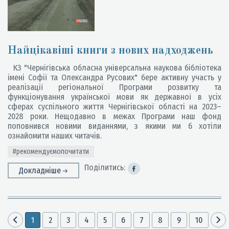
Найцікавіші книги з нових надходжень
КЗ "Чернігівська обласна універсальна наукова бібліотека
імені Софії та Олександра Русових" бере активну участь у
реалізації регіональної Програми розвитку та
функціонування української мови як державної в усіх
сферах суспільного життя Чернігівської області на 2023–
2028 роки. Нещодавно в межах Програми наш фонд
поповнився новими виданнями, з якими ми б хотіли
ознайомити наших читачів.
#рекомендуємопочитати
Поділитись:
Докладніше
1
2
3
4
5
6
7
8
9
10