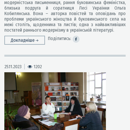
модерністська письменниця, рання буковинська феміністка,
близька подруга й соратниця Лесі Українки Ольга
Кобилянська. Вона – авторка повістей та оповідань про
проблеми українського жіноцтва й буковинського села на
межі століть, щоденника та листів; одна з найважливіших
постатей раннього модернізму в українській літературі.
Поділитись:
Докладніше
25.11.2023
1202