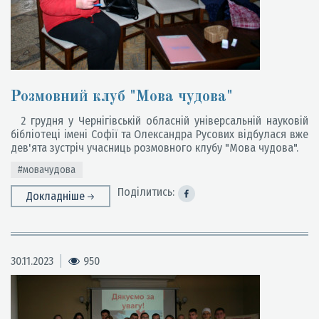
Розмовний клуб "Мова чудова"
2 грудня у Чернігівській обласній універсальній науковій
бібліотеці імені Софії та Олександра Русових відбулася вже
дев'ята зустріч учасниць розмовного клубу "Мова чудова".
#мовачудова
Поділитись:
Докладніше
30.11.2023
950