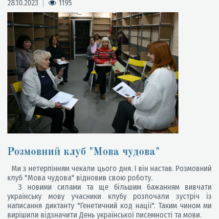
28.10.2023
1195
Розмовний клуб "Мова чудова"
Ми з нетерпінням чекали цього дня. І він настав. Розмовний
клуб "Мова чудова" відновив свою роботу.
З новими силами та ще більшим бажанням вивчати
українську мову учасники клубу розпочали зустріч із
написання диктанту "Генетичний код нації". Таким чином ми
вирішили відзначити День української писемності та мови.