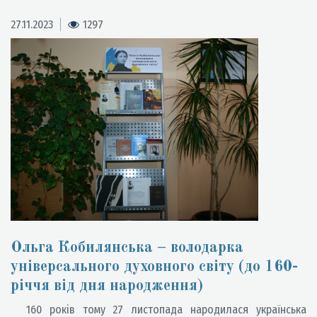
27.11.2023
1297
Ольга Кобилянська – володарка
універсального духовного світу (до 160-
річчя від дня народження)
160 років тому 27 листопада народилася українська