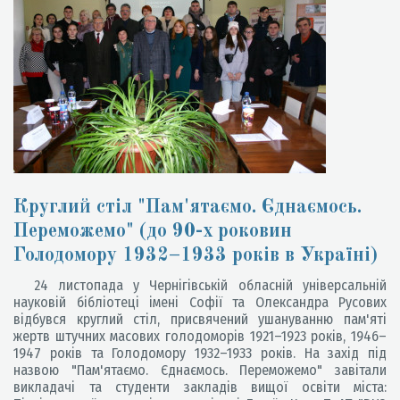
Круглий стіл "Пам'ятаємо. Єднаємось.
Переможемо" (до 90-х роковин
Голодомору 1932–1933 років в Україні)
24 листопада у Чернігівській обласній універсальній
науковій бібліотеці імені Софії та Олександра Русових
відбувся круглий стіл, присвячений ушануванню пам'яті
жертв штучних масових голодоморів 1921–1923 років, 1946–
1947 років та Голодомору 1932–1933 років. На захід під
назвою "Пам'ятаємо. Єднаємось. Переможемо" завітали
викладачі та студенти закладів вищої освіти міста: