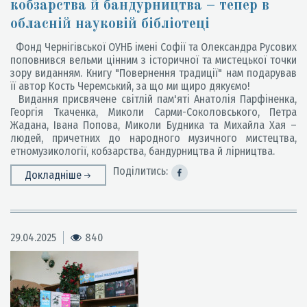
кобзарства й бандурництва – тепер в
обласній науковій бібліотеці
Фонд Чернігівської ОУНБ імені Софії та Олександра Русових
поповнився вельми цінним з історичної та мистецької точки
зору виданням. Книгу "Повернення традиції" нам подарував
її автор Кость Черемський, за що ми щиро дякуємо!
Видання присвячене світлій пам'яті Анатолія Парфіненка,
Георгія Ткаченка, Миколи Сарми-Соколовського, Петра
Жадана, Івана Попова, Миколи Будника та Михайла Хая –
людей, причетних до народного музичного мистецтва,
етномузикології, кобзарства, бандурництва й лірництва.
Поділитись:
Докладніше
29.04.2025
840