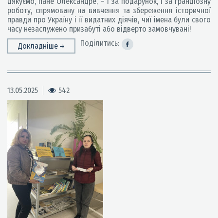
дякуємо, пане Олександре, – і за подарунок, і за грандіозну
роботу, спрямовану на вивчення та збереження історичної
правди про Україну і її видатних діячів, чиї імена були свого
часу незаслужено призабуті або відверто замовчувані!
Поділитись:
Докладніше
13.05.2025
542