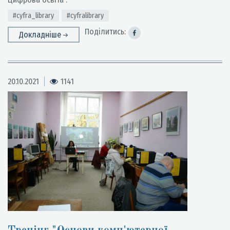
#cyfra_library
#cyfralibrary
Поділитись:
Докладніше
20.10.2021
1141