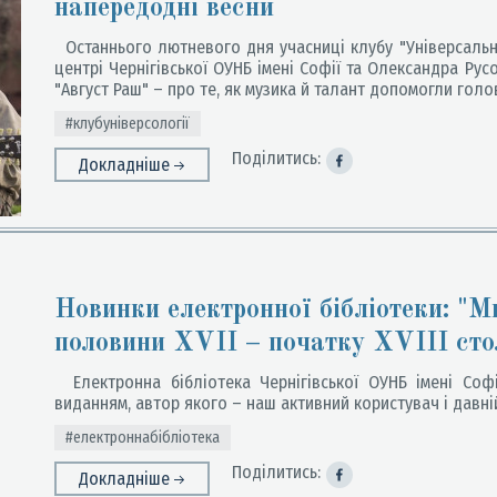
напередодні весни
Останнього лютневого дня учасниці клубу "Універсальни
центрі Чернігівської ОУНБ імені Софії та Олександра Рус
"Август Раш" – про те, як музика й талант допомогли голо
#клубуніверсології
Поділитись:
Докладніше
Новинки електронної бібліотеки: "М
половини XVII – початку XVIII сто
Електронна бібліотека Чернігівської ОУНБ імені Соф
виданням, автор якого – наш активний користувач і давній
#електроннабібліотека
Поділитись:
Докладніше