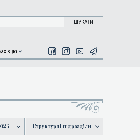
ШУКАТИ
фахiвцю
026
Структурні підрозділи