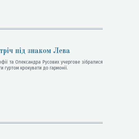
тріч під знаком Лева
офії та Олександра Русових учергове зібралися
и гуртом крокувати до гармонії.