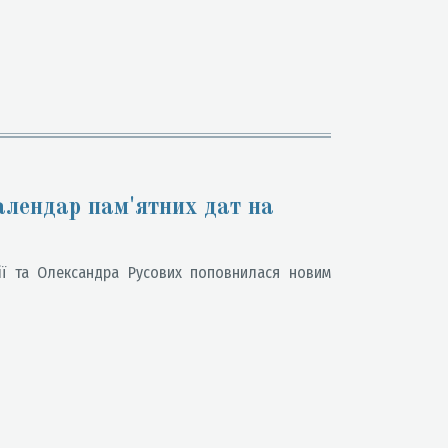
алендар пам'ятних дат на
ії та Олександра Русових поповнилася новим