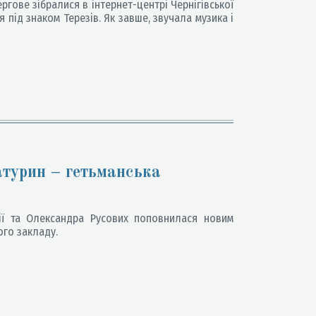
ргове зібралися в інтернет-центрі Чернігівської
я під знаком Терезів. Як завше, звучала музика і
атурин – гетьманська
ії та Олександра Русових поповнилася новим
ого закладу.