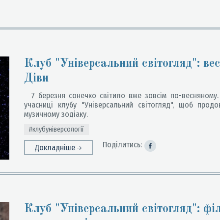
Клуб "Універсальний світогляд": ве
Діви
7 березня сонечко світило вже зовсім по-весняному. 
учасниці клубу "Універсальний світогляд", щоб прод
музичному зодіаку.
#клубуніверсології
Поділитись:
Докладніше
Клуб "Універсальний світогляд": фі