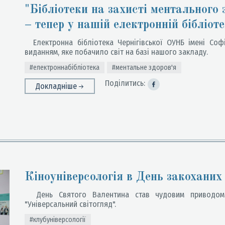
"Бібліотеки на захисті ментального 
– тепер у нашій електронній бібліоте
Електронна бібліотека Чернігівської ОУНБ імені Соф
виданням, яке побачило світ на базі нашого закладу.
#електроннабібліотека
#ментальне здоров'я
Поділитись:
Докладніше
Кіноуніверсологія в День закоханих
День Святого Валентина став чудовим приводом дл
"Універсальний світогляд".
#клубуніверсології