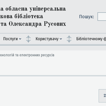
ка обласна універсальна
кова бібліотека
Пошук:
ї та Олександра Русових
Послуги
Користувачу
Бiблiотечному 
хнологій та електронних ресурсів
2