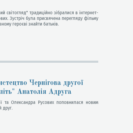
й світогляд" традиційно зібралися в інтернет-
ових. Зустріч була присвячена перегляду фільму
вному героєві знайти батьків.
истецтво Чернігова другої
літь" Анатолія Адруга
ії та Олександра Русових поповнилася новим
 друг.