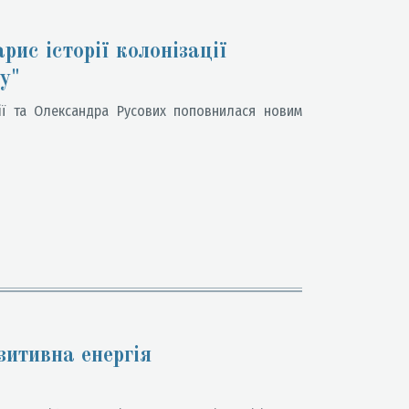
рис історії колонізації
у"
ії та Олександра Русових поповнилася новим
зитивна енергія