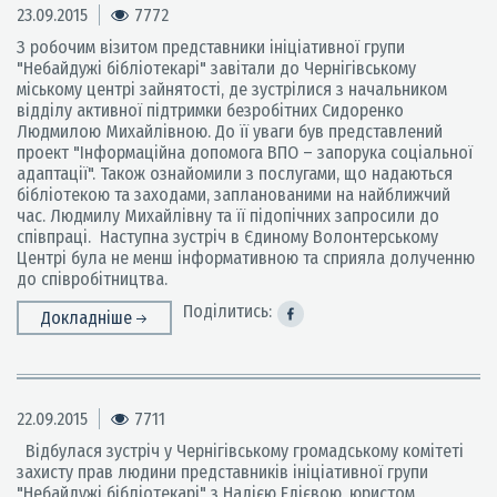
23.09.2015
7772
З робочим візитом представники ініціативної групи
"Небайдужі бібліотекарі" завітали до Чернігівському
міському центрі зайнятості, де зустрілися з начальником
відділу активної підтримки безробітних Сидоренко
Людмилою Михайлівною. До її уваги був представлений
проект "Інформаційна допомога ВПО – запорука соціальної
адаптації". Також ознайомили з послугами, що надаються
бібліотекою та заходами, запланованими на найближчий
час. Людмилу Михайлівну та її підопічних запросили до
співпраці. Наступна зустріч в Єдиному Волонтерському
Центрі була не менш інформативною та сприяла долученню
до співробітництва.
Поділитись:
Докладніше
22.09.2015
7711
Відбулася зустріч у Чернігівському громадському комітеті
захисту прав людини представників ініціативної групи
"Небайдужі бібліотекарі" з Надією Едієвою, юристом,