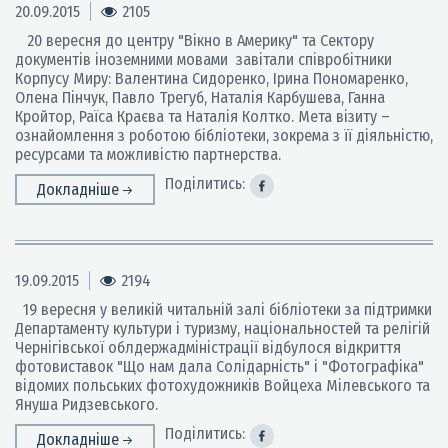
20.09.2015
2105
20 вересня до центру "Вікно в Америку" та Сектору
документів іноземними мовами завітали співробітники
Корпусу Миру: Валентина Сидоренко, Ірина Пономаренко,
Олена Пінчук, Павло Трегуб, Наталія Карбушева, Ганна
Кройтор, Раїса Краєва та Наталія Колтко. Мета візиту –
ознайомлення з роботою бібліотеки, зокрема з її діяльністю,
ресурсами та можливістю партнерства.
Поділитись:
Докладніше
19.09.2015
2194
19 вересня у великій читальній залі бібліотеки за підтримки
Департаменту культури і туризму, національностей та релігій
Чернігівської облдержадміністрації відбулося відкриття
фотовиставок "Що нам дала Солідарність" і "Фотографіка"
відомих польських фотохудожників Войцеха Мілевського та
Януша Ридзевського.
Поділитись:
Докладніше