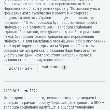
Радником з питань внутрішньо переміщених осіб по
Чернігівській області у рамках проекту "Посилення участі
громадянського суспільства у роботі Міністерства
соціальної політики України та процесі національного
примирення". В ході розмови був представлений проект
"Інформаційна допомога ВПО – запорука соціальної
адаптації" та заходи, передбачені під час його реалізації.
Також був презентований довідник для переселенців
"Інформація для внутрішньо переміщених осіб з окупованих
територій. Адресні ресурси міста Чернігова". Приємним
результатом зустрічі стало бажання Надії Едієвої взяти
участь у засіданні круглого столу "Актуальні правові
питання стосовно вимушених переселенців".
Поділитись:
Докладніше
21.09.2015
7874
Як продовження налагодження зв'язків з партнерами і
співпраця у рамках проекту "Інформаційна допомога ВПО –
запорука соціальної адаптації", відбулася телефонна