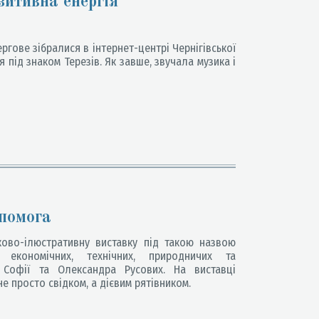
зитивна енергія
ргове зібралися в інтернет-центрі Чернігівської
я під знаком Терезів. Як завше, звучала музика і
опомога
ово-ілюстративну виставку під такою назвою
 економічних, технічних, природничих та
і Софії та Олександра Русових. На виставці
е просто свідком, а дієвим рятівником.