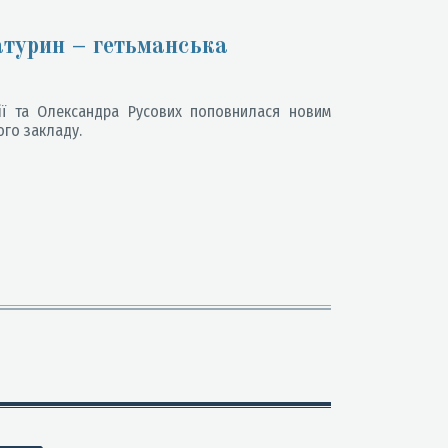
атурин – гетьманська
ії та Олександра Русових поповнилася новим
ого закладу.