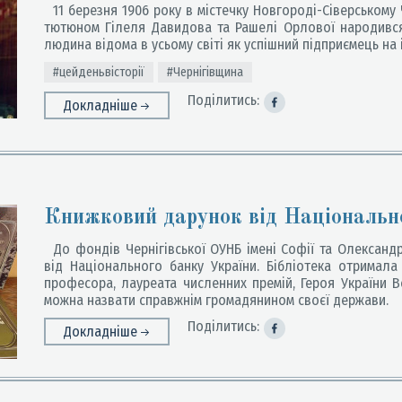
11 березня 1906 року в містечку Новгороді-Сіверському Че
тютюном Гілеля Давидова та Рашелі Орлової народився
людина відома в усьому світі як успішний підприємець на 
#цейденьвісторії
#Чернігівщина
Поділитись:
Докладніше
Книжковий дарунок від Національн
До фондів Чернігівської ОУНБ імені Софії та Олександ
від Національного банку України. Бібліотека отримала
професора, лауреата численних премій, Героя України 
можна назвати справжнім громадянином своєї держави.
Поділитись:
Докладніше