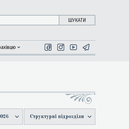
ШУКАТИ
фахiвцю
026
Структурні підрозділи