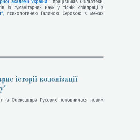
рної академії України
і працівників бібліотеки.
ів із гуманітарних наук у тісній співпраці з
",
психологинею Галиною Сєровою в межах
рис історії колонізації
у"
ії та Олександра Русових поповнилася новим