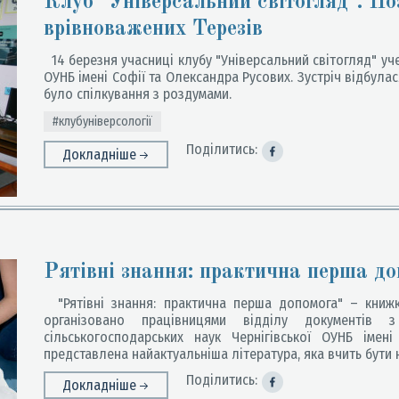
Клуб "Універсальний світогляд". По
врівноважених Терезів
14 березня учасниці клубу "Універсальний світогляд" уче
ОУНБ імені Софії та Олександра Русових. Зустріч відбулас
було спілкування з роздумами.
#клубуніверсології
Поділитись:
Докладніше
Рятівні знання: практична перша д
"Рятівні знання: практична перша допомога" – книжк
організовано працівницями відділу документів з
сільськогосподарських наук Чернігівської ОУНБ імен
представлена найактуальніша література, яка вчить бути н
Поділитись:
Докладніше