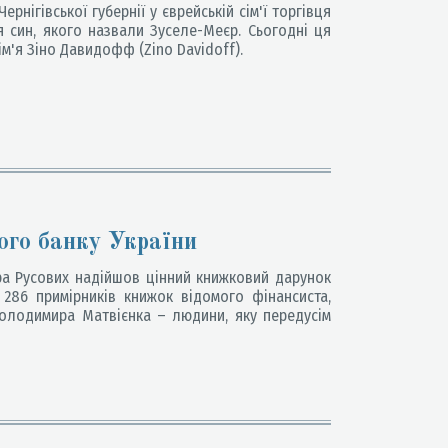
рнігівської губернії у єврейській сім'ї торгівця
 син, якого назвали Зуселе-Меєр. Сьогодні ця
ім'я Зіно Давидофф (Zino Davidoff).
ого банку України
ра Русових надійшов цінний книжковий дарунок
 286 примірників книжок відомого фінансиста,
Володимира Матвієнка – людини, яку передусім