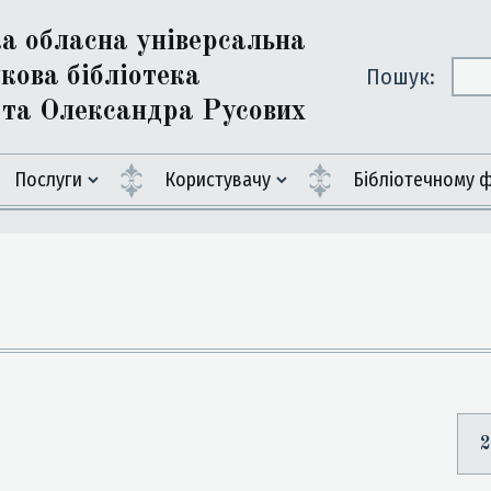
ка обласна універсальна
кова бібліотека
Пошук:
ї та Олександра Русових
Послуги
Користувачу
Бiблiотечному 
2