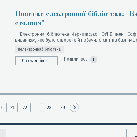
Новинки електронної бібліотеки: "Б
столиця"
Електронна бібліотека Чернігівської ОУНБ імені Соф
виданням, яке було створене й побачило світ на базі наш
#електроннабібліотека
Поділитись:
Докладніше
0
21
22
...
28
29