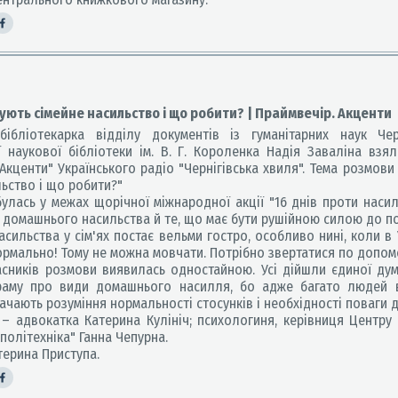
ють сімейне насильство і що робити? | Праймвечір. Акценти
ліотекарка відділу документів із гуманітарних наук Черн
ї наукової бібліотеки ім. В. Г. Короленка Надія Заваліна взя
 Акценти" Українського радіо "Чернігівська хвиля". Тема розмов
льство і що робити?"
улась у межах щорічної міжнародної акції "16 днів проти наси
домашнього насильства й те, що має бути рушійною силою до по
ильства у сім'ях постає вельми гостро, особливо нині, коли в У
ормально! Тому не можна мовчати. Потрібно звертатися по допомо
ників розмови виявилась одностайною. Усі дійшли єдиної дум
раму про види домашнього насилля, бо адже багато людей 
ачають розуміння нормальності стосунків і необхідності поваги д
 – адвокатка Катерина Кулініч; психологиня, керівниця Центру
 політехніка" Ганна Чепурна.
ерина Приступа.