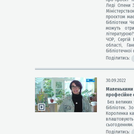
Леді Олени З
Міністерство
проєктом має
бібліотеки Ч
можуть отр
літературою? 
ЧОР, Сергій 
області, Га
бібліотечної 
Поділитись:
30.09.2022
Маленькими с
професійне 
Без великих у
бібліотек. З
Короленка ка
влаштовують
сьогоденням.
Поділитись: