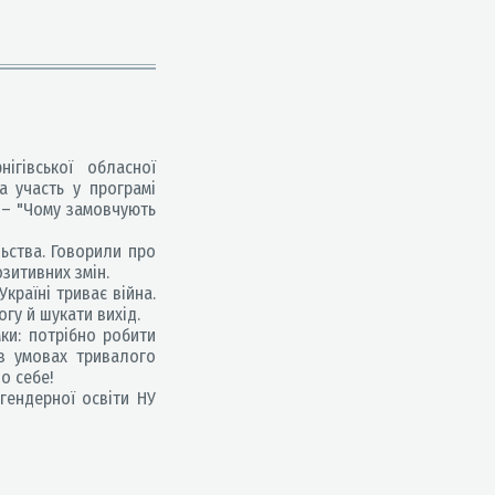
ігівської обласної
ла участь у програмі
и – "Чому замовчують
льства. Говорили про
зитивних змін.
країні триває війна.
гу й шукати вихід.
ки: потрібно робити
в умовах тривалого
о себе!
 гендерної освіти НУ