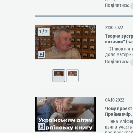
Поділитись:
21.10.2022
1
/
2
Творча зустр
козачки" (з
21 жовтня ві
доля матері-
Поділитись:
04.10.2022
Чому проєкт 
Праймвечір.
Інна Аліфере
взяла участь 
про проєкт "К