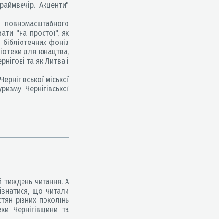
Праймвечір. Акценти"
я повномасштабного
ати "на простої", як
з бібліотечних фонів
ліотеки для юнацтва,
рнігові та як Литва і
ернігівської міської
ризму Чернігівської
 тиждень читання. А
ізнатися, що читали
стян різних поколінь
еки Чернігівщини та