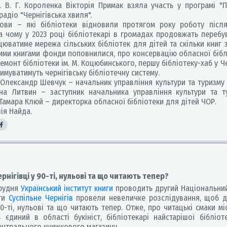
м. В. Г. Короленка Вікторія Примак взяла участь у програмі "
радіо "Чернігівська хвиля".
и – які бібліотеки відновили протягом року роботу післ
а чому у 2023 році бібліотекарі в громадах продовжать перебув
цюватиме мережа сільських бібліотек для дітей та скільки книг 
кими книгами фонди поповнилися, про консервацію обласної біб
емонт бібліотеки ім. М. Коцюбинського, першу бібліотеку-хаб у Че
муватимуть чернігівську бібліотечну систему.
 Олександр Шевчук – начальник управління культури та туризму Ч
на Литвин – заступник начальника управління культури та ту
 Тамара Клюй – директорка обласної бібліотеки для дітей ЧОР.
ія Найда.
рнігівці у 90-ті, нульові та що читають тепер?
грудня
Український інститут книги
проводить другий Національний
нти
Суспільне Чернігів
провели невеличке розслідування, щоб д
90-ті, нульові та що читають тепер. Отже, про читацькі смаки мі
 єдиний в області букініст, бібліотекарі найстарішої бібліот
ентрального книжкового магазину.