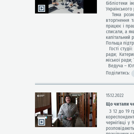
бібліотеки і
Українського 
Тема розмов
вторгнення т
працює і пра
списали, а я
капітальний р
Польща підтри
Гості студії:
ради; Катери
міської ради;
Ведуча – Юл
Поділитись:
15.12.2022
Що читали че
З 12 до 19 
кореспонде
чернігівці у 
розповідають
працівники ц