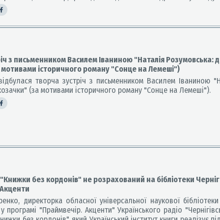
іч з письменником Василем Іваниною "Наталія Розумовська: д
а мотивами історичного роману "Сонце на Лемеші")
дбулася творча зустріч з письменником Василем Іваниною "Н
козачки" (за мотивами історичного роману "Сонце на Лемеші").
"Книжки без кордонів" не розрахований на бібліотеки Черніг
 Акценти
нко, директорка обласної універсальної наукової бібліотеки і
у програмі "Праймвечір. Акценти" Українського радіо "Чернігівс
нижки без кордонів", який Український інститут книги реалізує п