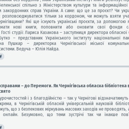
еленської спільно з Міністерством культури та інформаційної 
м закордонних справ України. А саме: що це за проєкт? Чи укр
 розповсюджуватися тільки за кордоном, чи можуть взяти уча
ернігівщини? Які ще існують українські проєкти, за допомогою 
имати нові книги, поповнити або оновити свої фонди с
Гості студії: Лариса Казакова – заступниця директора обласної 
Бутко – представник Українського інституту національної пам'
нна Пушкар – директорка Чернігівської міської комунальн
системи. Ведуча – Юлія Найда.
правами – до Перемоги. Як Чернігівська обласна бібліотека 
свято
рочистостей і з благодійністю – так у Чернігові відзначатимуть
окрема, в Чернігівській обласній універсальній науковій біблі
жуть, що з безпекових міркувань масових заходів не проводять, 
 онлайн. Безумовно, що теми зустрічі так чи інакше пов’