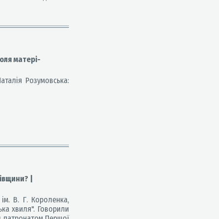
оля матері-
аталія Розумовська:
івщини? |
м. В. Г. Короленка,
ька хвиля". Говорили
ід патронатом Першої