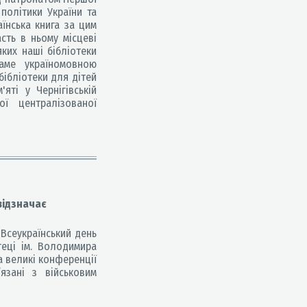
політики України та
аїнська книга за цим
сть в ньому місцеві
яких наші бібліотеки
аме україномовною
бібліотеки для дітей
яті у Чернігівській
ої централізованої
відзначає
 Всеукраїнський день
отеці ім. Володимира
а великі конференції
язані з військовим