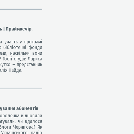
ь | Праймвечір.
а участь у програмі
ро бібліотечні фонди
ами, наскільки вони
Гості студії: Лариса
 Бутко – представник
Юлія Найда.
вування абонентів
 Короленка відновила
агували, чи вдалося
облоги Чернігова? Як
Українського радіо