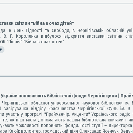
ставки світлин "Війна в очах дітей"
, в День Гідності та Свободи, в Чернігівській обласній уні
м. В. Г. Короленка відбулося відкриття виставки світлин сп
ОК "Північ" "Війна в очах дітей".
та України поповнюють бібліотечні фонди Чернігівщини | Прай
ернігівської обласної універсальної наукової бібліотеки ім. 
 завідувачка відділу краєзнавства Чернігівської ОУНБ ім. В.
и участь у програмі "Праймвечір. Акценти" Українського радіо "
 те, як інші міста допомагають нашим бібліотекам книгами і як
шукають можливості поповнити фонди. Гості студії – директорка
мара Клюй; волонтер, громадський діяч Олександр Ясенчук. Ведуч