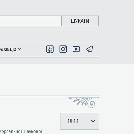
ШУКАТИ
фахiвцю
2022
версальної наукової