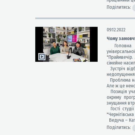
Поділитись:
09.12.2022
Чому замовчу
Головна біб
універсально
"Праймвечір.
сімейне наси
Зустріч відб
недопущення 
Проблема нас
Але ж це нен
Позиція учас
окрему прог
знущання втр
Гості студії
"Чернігівська
Ведуча – Кат
Поділитись: