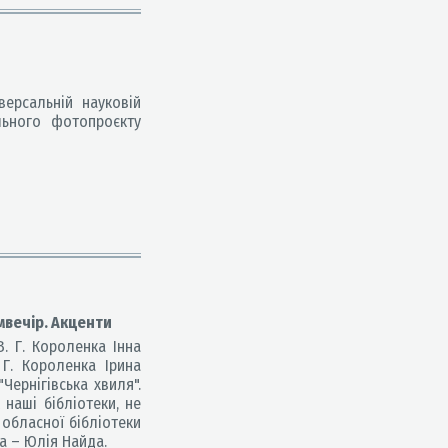
версальній науковій
ільного фотопроєкту
мвечір. Акценти
В. Г. Короленка Інна
 Г. Короленка Ірина
Чернігівська хвиля".
 наші бібліотеки, не
 обласної бібліотеки
а – Юлія Найда.