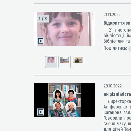
21.11.2022
1
/
3
Відкриття ви
21 листопада
бібліотеці і
бібліотеки та 
Поділитись:
29.10.2022
Як різні міс
Директорка Ч
Аліференко й
Каганова взял
Говорили про
гаючи часу, 
для дітей Та