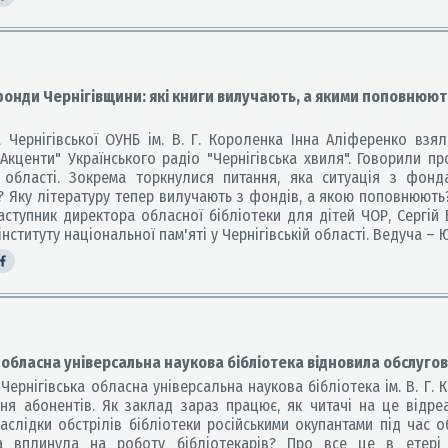
фонди Чернігівщини: які книги вилучають, а якими поповнюют
ернігівської ОУНБ ім. В. Г. Короленка Інна Аліференко взял
 Акценти" Українського радіо "Чернігівська хвиля". Говорили п
ї області. Зокрема торкнулися питання, яка ситуація з фонд
 Яку літературу тепер вилучають з фондів, а якою поповнюють? 
аступник директора обласної бібліотеки для дітей ЧОР, Сергій
інституту національної пам'яті у Чернігівській області. Ведуча – 
 обласна універсальна наукова бібліотека відновила обслуго
Чернігівська обласна універсальна наукова бібліотека ім. В. Г.
ня абонентів. Як заклад зараз працює, як читачі на це відре
наслідки обстрілів бібліотеки російськими окупантами під час 
на вплинула на роботу бібліотекарів? Про все це в етері 