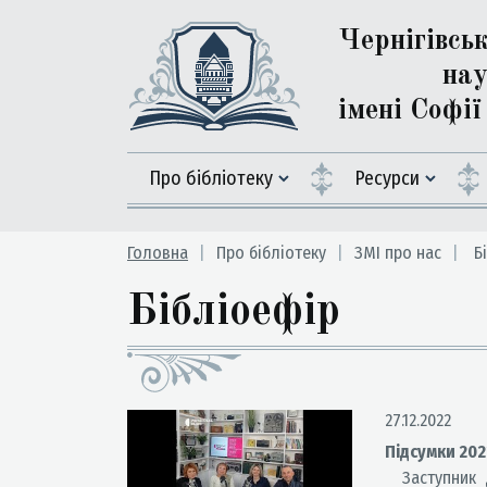
Чернігівсь
нау
імені Софі
Про бібліотеку
Ресурси
Головна
Про бібліотеку
ЗМІ про нас
Бі
Бібліоефір
27.12.2022
Підсумки 202
Заступник ди