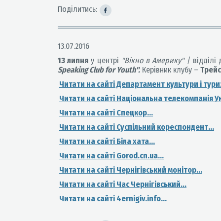
Поділитись:
13.07.2016
13 липня
у центрі
"Вікно в Америку"
/ відділі 
Speaking Club for Youth".
Керівник клубу –
Трейс
Читати на сайті Департамент культури і туриз
Читати на сайті Національна телекомпанія У
Читати на сайті Спецкор...
Читати на сайті Суспільний кореспондент...
Читати на сайті Біла хата...
Читати на сайті Gorod.cn.ua...
Читати на сайті Чернігівський монітор...
Читати на сайті Час Чернігівський...
Читати на сайті 4ernigiv.info...