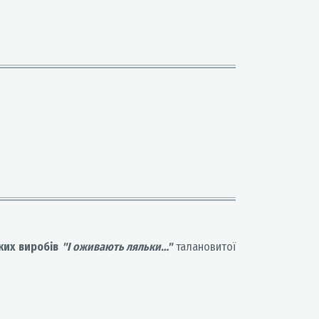
ких виробів
"
І оживають ляльки…
"
талановитої