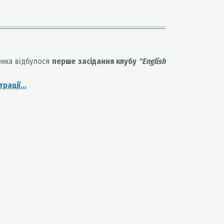
ленка відбулося
перше засідання клубу
"English
рації...