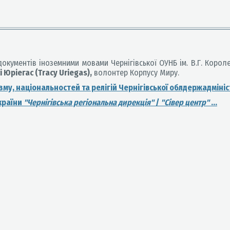
документів іноземними мовами Чернігівської ОУНБ ім. В.Г. Коро
і Юріегас (Tracy Uriegas),
волонтер Корпусу Миру.
му, національностей та релігій Чернігівської облдержадмініст
країни
"Чернігівська регіональна дирекція"
/
"Сівер центр"
...