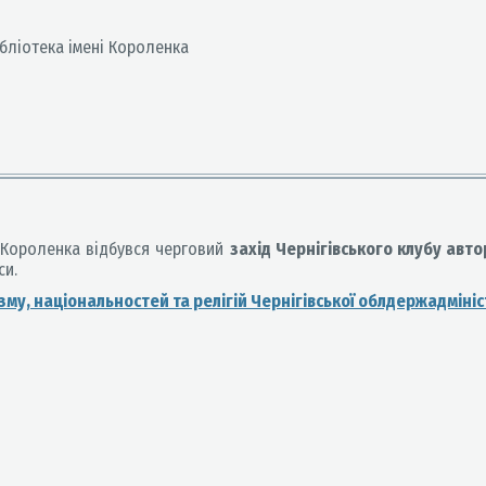
бліотека імені Короленка
. Короленка відбувся черговий
захід Чернігівського клубу автор
си.
му, національностей та релігій Чернігівської облдержадмініст