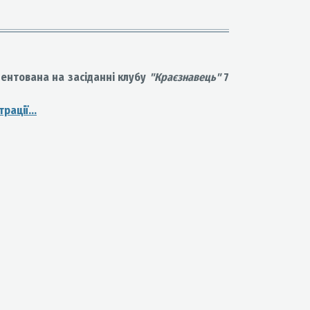
ентована на засіданні клубу
"Краєзнавець"
7
рації...