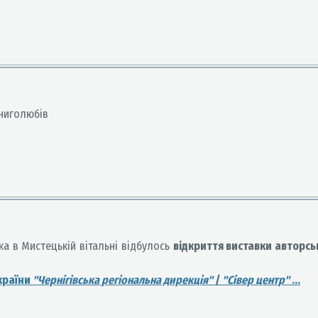
книголюбів
нка в Мистецькій вітальні відбулось
відкриття виставки авторсь
країни
"Чернігівська регіональна дирекція"
/
"Сівер центр"
...