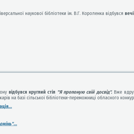
ніверсальної наукової бібліотеки ім. В.Г. Короленка відбувся
вечі
йону
відбувся круглий стіл
"Я пропоную свій досвід".
Вже вдруг
екарів на базі сільської бібліотеки-переможниці обласного конкур
ція...
омінь"
...