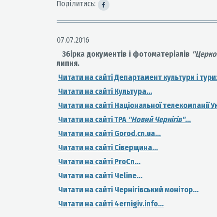
Поділитись:
07.07.2016
Збірка документів і фотоматеріалів
"Церко
липня.
Читати на сайті Департамент культури і туриз
Читати на сайті Культура...
Читати на сайті Національної телекомпанії 
Читати на сайті ТРА
"Новий Чернiгiв"
...
Читати на сайті Gorod.cn.ua...
Читати на сайті Сіверщина...
Читати на сайті ProCn...
Читати на сайті Чеline...
Читати на сайті Чернігівський монітор...
Читати на сайті 4ernigiv.info...