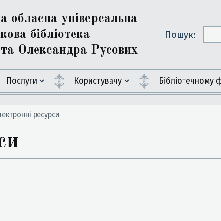
ка обласна універсальна
кова бібліотека
Пошук:
ї та Олександра Русових
Послуги
Користувачу
Бiблiотечному 
ектронні ресурси
си