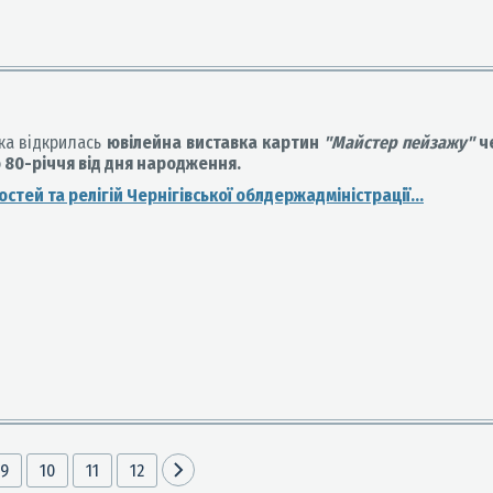
нка відкрилась
ювілейна виставка картин
"Майстер пейзажу"
че
о 80-річчя від дня народження.
тей та релігій Чернігівської облдержадміністрації...
9
10
11
12