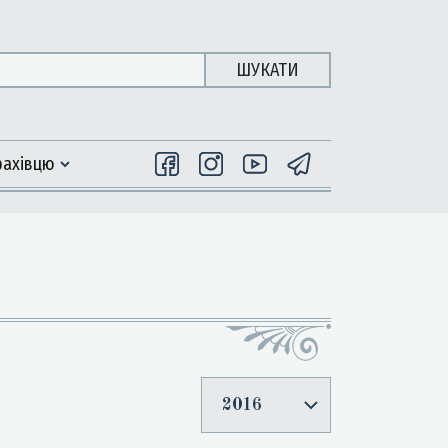
ШУКАТИ
фахiвцю
2016