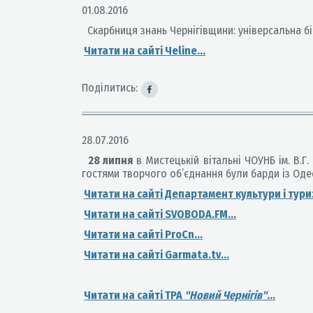
01.08.2016
Скарбниця знань Чернігівщини: універсальна бі
Читати на сайті Чеline...
Поділитись:
28.07.2016
28 липня
в Мистецькій вітальні ЧОУНБ ім. В.Г
гостями творчого об’єднання були барди із Оде
Читати на сайті Департамент культури і туриз
Читати на сайті SVOBODA.FM...
Читати на сайті ProCn...
Читати на сайті Garmata.tv...
Читати на сайті ТРА
"Новий Чернiгiв"
...