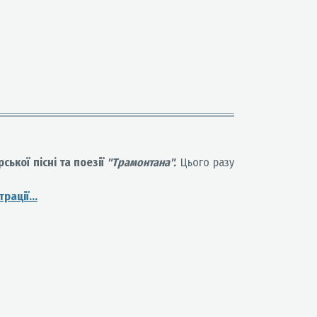
ської пісні та поезії
"Трамонтана".
Цього разу
рації...