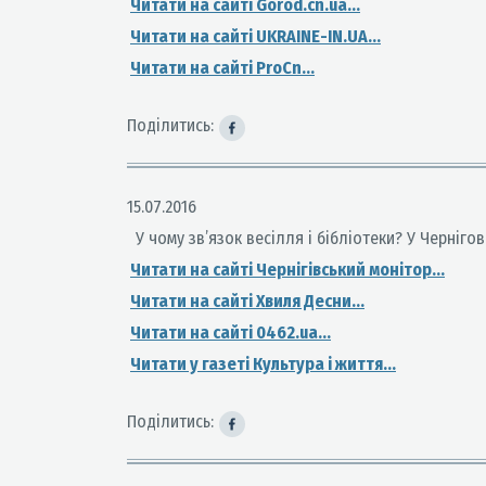
Читати на сайті Gorod.cn.ua...
Читати на сайті UKRAINE-IN.UA...
Читати на сайті ProCn...
Поділитись:
15.07.2016
У чому зв’язок весілля і бібліотеки? У Чернігов
Читати на сайті Чернігівський монітор...
Читати на сайті Хвиля Десни...
Читати на сайті 0462.ua...
Читати у газеті Культура і життя...
Поділитись: