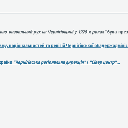
вно-визвольний рух на Чернігівщині у 1920-х роках"
була през
му, національностей та релігій Чернігівської облдержадмініст
України
"Чернігівська регіональна дирекція"
/
"Сівер центр"
...