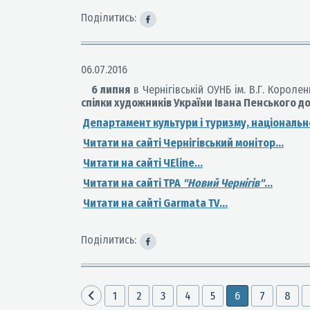
Поділитись:
06.07.2016
6 липня
в Чернігівській ОУНБ ім. В.Г. Короле
спілки художників України Івана Пенського д
Департамент культури і туризму, національнос
Читати на сайті Чернігівський монітор...
Читати на сайті ЧЕline...
Читати на сайті ТРА
"Новий Чернiгiв"
...
Читати на сайті
Garmata TV
...
Поділитись:
1
2
3
4
5
6
7
8