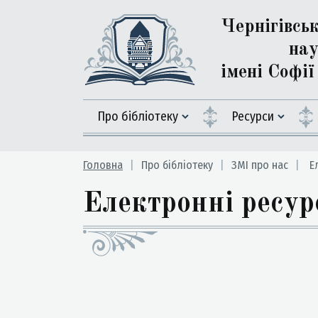
Чернігівсь
нау
імені Софі
Про бібліотеку
Ресурси
Головна
Про бібліотеку
ЗМІ про нас
Ел
Електронні ресур