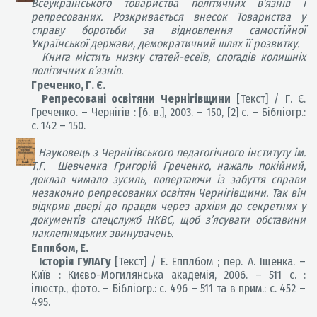
Всеукраїнського товариства політичних в'язнів і
репресованих. Розкривається внесок Товариства у
справу боротьби за відновлення самостійної
Української держави, демократичний шлях її розвитку.
Книга містить низку статей-есеїв, спогадів колишніх
політичних в’язнів.
Греченко, Г. Є.
Репресовані освітяни Чернігівщини
[Текст] / Г. Є.
Греченко.
–
Чернігів : [б. в.], 2003.
–
150, [2] с.
–
Бібліогр.:
с. 142
–
150.
Науковець з Чернігівського педагогічного інституту ім.
Т.Г. Шевченка Григорій Греченко, нажаль покійний,
доклав чимало зусиль, повертаючи із забуття справи
незаконно репресованих освітян Чернігівщини. Так він
відкрив двері до правди через архіви до секретних у
документів спецслужб НКВС, щоб з’ясувати обставини
наклепницьких звинувачень.
Епплбом, Е.
Історія ГУЛАГу
[Текст] / Е. Епплбом ; пер. А. Іщенка. –
Київ : Києво-Могилянська академія, 2006. – 511 с. :
ілюстр., фото. – Бібліогр.: с. 496 – 511 та в прим.: с. 452 –
495.