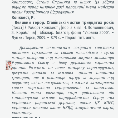
Хвильового, Євгена Плужника та інших. Ця збірка
відкриє перед читачем досі малознані імена майстрів
прози Розстріляного Відродження.
Конквест, Р.
Великий терор. Сталінські чистки тридцятих років
[Текст] / Роберт Конквест ; [пер. з англ. Н. Волошинович,
З. Корабліна] ; Міжнар. благод. фонд "Україна 3000".
–
Луцьк : Терен, 2009.
–
879 с.
–
Парал. тит. англ.
Дослідження знаменитого західного совєтолога
висвітлює страхітливі за своїми масштабами і суттю
методи розправи над мільйонами мирних мешканців
Радянського Союзу з боку державних каральних
органів. Розкрито не лише методику переслідувань,
цькувань доносів та масових арештів невинних
громадян, але й різновиди тортур та знущань над
людиною, які не поступаються, а часто й затьмарюють
своєю жорстокістю середньовічні та нацистські.
Названо імена злочинців, котрі здійснювали або
санкціонували масове народовбивство. Серед них
керівники радянської держави, члени ЦК КПРС,
керівники низових ланок НКВД, комуністичної партії,
комсомолу.