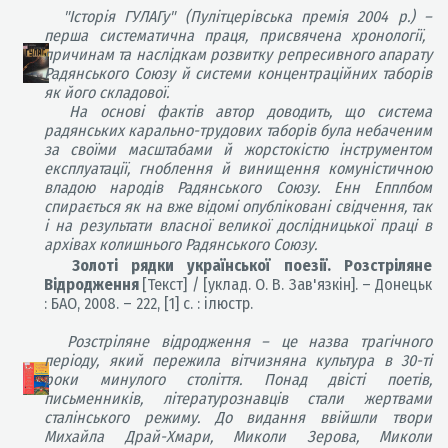
"Історія ГУЛАГу" (Пулітцерівська премія 2004 р.) –
перша систематична праця, присвячена хронології,
причинам та наслідкам розвитку репресивного апарату
Радянського Союзу й системи концентраційних таборів
як його складової.
На основі фактів автор доводить, що система
радянських карально-трудових таборів була небаченим
за своїми масштабами й жорстокістю інструментом
експлуатації, гноблення й винищення комуністичною
владою народів Радянського Союзу. Енн Епплбом
спирається як на вже відомі опубліковані свідчення, так
і на результати власної великої дослідницької праці в
архівах колишнього Радянського Союзу.
Золоті рядки української поезії. Розстріляне
Відродження
[Текст] / [уклад. О. В. Зав'язкін]. – Донецьк
: БАО, 2008. – 222, [1] с. : ілюстр.
Розстріляне відродження – це назва трагічного
періоду, який пережила вітчизняна культура в 30-ті
роки минулого століття. Понад двісті поетів,
письменників, літературознавців стали жертвами
сталінського режиму. До видання ввійшли твори
Михайла Драй-Хмари, Миколи Зерова, Миколи