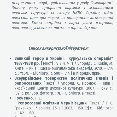
репресивних акцій, здійснюваних у добу "єжовщини".
Значну увагу приділено відомим і маловідомим
чекістам, структурі та складу НКВС України, тобто
показана роль цих людей, як провідників антилюдяної
політики. Книга потрібна і варта уваги істориків,
політологів, усіх хто цікавиться історією України.
Список використаної літератури:
Великий терор в Україні. "Куркульська операція"
1937-1938 рр.
[Текст] : у 2 ч. Ч. 1 / упоряд.: С. Кокін, М.
Юнге.
–
Київ : Києво-Могилянська академія, 2010.
–
614
с. : табл.
–
Бібліогр.: с. 500
–
514 і в підрядк. прим.
Всеукраїнське товариство політичних в'язнів і
репресованих
[Текст] / упоряд. Є. Пронюк.
–
Київ :
Український Центр духовної культури, 2007.
–
679 с.,
[32] с. кольор. фотогр. : іл.
–
Бібліогр. в тексті.
Греченко, Г. Є.
Репресовані освітяни Чернігівщини
[Текст] / Г. Є.
Греченко. – Чернігів : [б. в.], 2003. – 150, [2] с. – Бібліогр.:
с. 142 – 150.