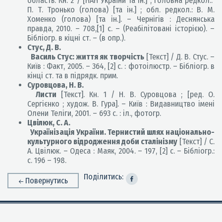
область. Кн. 2 / [НАН України та ін.] ; головна редкол.:
П. Т. Тронько (голова) [та ін.] ; обл. редкол.: В. М.
Хоменко (голова) [та ін.]. – Чернігів : Деснянська
правда, 2010. – 708,[1] с. – (Реабілітовані історією). –
Бібліогр. в кіцні ст. – (в опр.).
Стус, Д. В.
Василь Стус: життя як творчість
[Текст] / Д. В. Стус. –
Київ : Факт, 2005. – 364, [2] с. : фотоілюстр. – Бібліогр. в
кінці ст. та в підрядк. прим.
Суровцова, Н. В.
Листи
[Текст]. Кн. 1 / Н. В. Суровцова ; [ред. О.
Сергієнко ; худож. В. Гура]. – Київ : Видавництво імені
Олени Теліги, 2001. – 693 с. : іл., фотогр.
Цвілюк, С. А.
Українізація України. Тернистий шлях національно-
культурного відродження доби сталінізму
[Текст] / С.
А. Цвілюк. – Одеса : Маяк, 2004. – 197, [2] с. – Бібліогр.:
с. 196 – 198.
Поділитись:
Повернутись