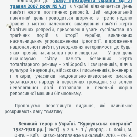
Відповідно до
Указу Президента України від 21
травня 2007 року №431
в Україні відзначається День
пам'яті жертв політичних репресій. Цей національний
пам’ятний день проводиться щорічно в третю неділю
травня з метою належного вшанування пам'яті жертв
політичних репресій, привернення уваги суспільства до
трагічних подій в історії України, викликаних
насильницьким упровадженням ідеології, відродження
національної пам'яті, утвердження нетерпимості до будь-
яких проявів насильства проти людства. У цей день
вшановуємо світлу пам’ять безвинних жертв
тоталітарного режиму – хліборобів і священників, діячів
культури й науковців, військових і письменників, інженерів
і лікарів, учасників національно-визвольних змагань
українського народу й пересічних громадян, які волею
невблаганної долі потрапили в пекельні жорна
репресивної машини більшовизму.
Пропонуємо переглянути видання, які найбільше
розкривають дану тематику:
Великий терор в Україні. "Куркульська операція"
1937-1938 рр.
[Текст] : у 2 ч. Ч. 1 / упоряд. : С. Кокін, М.
Юнге.
–
Київ : Києво-Могилянська академія, 2010.
–
614 с.