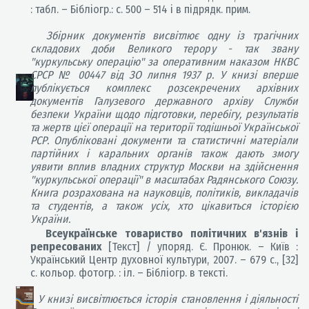
: табл.
–
Бібліогр.: с. 500
–
5
14 і в підрядк. прим.
Збірник документів висвітлює одну із трагічних
складових доби Великого терору - так звану
"куркульську операцію" за оперативним наказом НКВС
СРСР № 00447 від ЗО липня 1937 р. У книзі вперше
публікується комплекс розсекречених архівних
документів Галузевого державного архіву Служби
безпеки України щодо підготовки, перебігу, результатів
та жертв цієї операції на території тодішньої Української
РСР. Опубліковані документи та статистичні матеріали
партійних і каральних органів також дають змогу
уявити вплив владних структур Москви на здійснення
"куркульської операції" в масштабах Радянського Союзу.
Книга розрахована на науковців, політиків, викладачів
та студентів, а також усіх, хто цікавиться історією
України.
Всеукраїнське товариство політичних в'язнів і
репресованих
[Текст] / упоряд. Є. Пронюк.
–
Київ :
Український Центр духовної культури, 2007.
–
679 с., [32]
с. кольор. фотогр. : іл.
–
Бібліогр. в тексті.
У книзі висвітлюється історія становлення і діяльності