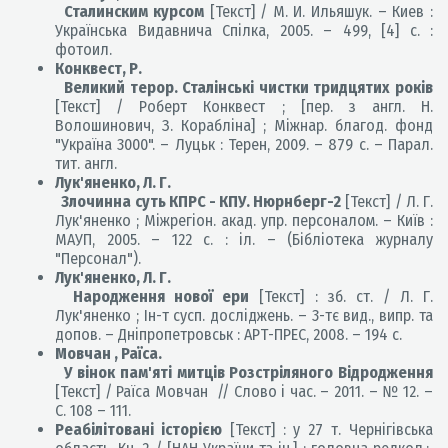
Сталинским курсом
[Текст] / М. И. Ильяшук. – Киев :
Українська Видавнича Спілка, 2005. – 499, [4] с. :
фотоил.
Конквест, Р.
Великий терор. Сталінські чистки тридцятих років
[Текст] / Роберт Конквест ; [пер. з англ. Н.
Волошинович, З. Корабліна] ; Міжнар. благод. фонд
"Україна 3000". – Луцьк : Терен, 2009. – 879 с. – Парал.
тит. англ.
Лук'яненко, Л. Г.
Злочинна суть КПРС - КПУ. Нюрнберг-2
[Текст] / Л. Г.
Лук'яненко ; Міжрегіон. акад. упр. персоналом. – Київ :
МАУП, 2005. – 122 с. : іл. – (Бібліотека журналу
"Персонал").
Лук'яненко, Л. Г.
Народження нової ери
[Текст] : зб. ст. / Л. Г.
Лук'яненко ; Ін-т сусп. досліджень. – 3-тє вид., випр. та
допов. – Дніпропетровськ : АРТ-ПРЕС, 2008. – 194 с.
Мовчан , Раїса.
У вінок пам'яті митців Розстріляного Відродження
[Текст] / Раїса Мовчан // Слово і час. – 2011. – № 12. –
С. 108 – 111.
Реабілітовані історією
[Текст] : у 27 т. Чернігівська