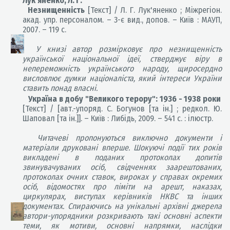
Лук'яненко, Л. Г.
Незнищенність
[Текст] / Л. Г. Лук'яненко ; Міжрегіон.
акад. упр. персоналом.
–
3-є вид., допов.
–
Київ : МАУП,
2007.
–
119 с.
У книзі автор розмірковує про незнищенність
української національної ідеї, стверджує віру в
непереможність українського народу, щиросердно
висловлює думки націоналіста, який інтереси України
ставить понад власні.
Україна в добу "Великого терору": 1936 - 1938 роки
[Текст] / [авт.-упоряд. С. Богунов [та ін.] ; редкол. Ю.
Шаповал [та ін.]].
–
Київ : Либідь, 2009.
–
541 с. : ілюстр.
Читачеві пропонуються виключно документи і
матеріали друковані вперше. Шокуючі події тих років
викладені в поданих протоколах допитів
звинувачуваних осіб, свідченнях заарештованих,
протоколах очних ставок, вироках у справах окремих
осіб, відомостях про ліміти на арешт, наказах,
циркулярах, виступах керівників НКВС та інших
документах. Спираючись на унікальні архівні джерела
автори-упорядники розкривають такі основні аспекти
теми, як мотиви, основні напрямки, наслідки