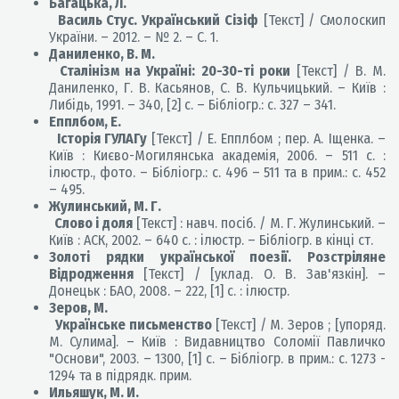
Багацька, Л.
Василь Стус. Український Сізіф
[Текст] / Смолоскип
України. – 2012. – № 2. – С. 1.
Даниленко, В. М.
Сталінізм на Україні: 20-30-ті роки
[Текст] / В. М.
Даниленко, Г. В. Касьянов, С. В. Кульчицький. – Київ :
Либідь, 1991. – 340, [2] с. – Бібліогр.: с. 327 – 341.
Епплбом, Е.
Історія ГУЛАГу
[Текст] / Е. Епплбом ; пер. А. Іщенка. –
Київ : Києво-Могилянська академія, 2006. – 511 с. :
ілюстр., фото. – Бібліогр.: с. 496 – 511 та в прим.: с. 452
– 495.
Жулинський, М. Г.
Слово і доля
[Текст] : навч. посіб. / М. Г. Жулинський. –
Київ : АСК, 2002. – 640 с. : ілюстр. – Бібліогр. в кінці ст.
Золоті рядки української поезії. Розстріляне
Відродження
[Текст] / [уклад. О. В. Зав'язкін]. –
Донецьк : БАО, 2008. – 222, [1] с. : ілюстр.
Зеров, М.
Українське письменство
[Текст] / М. Зеров ; [упоряд.
М. Сулима]. – Київ : Видавництво Соломії Павличко
"Основи", 2003. – 1300, [1] с. – Бібліогр. в прим.: с. 1273 -
1294 та в підрядк. прим.
Ильяшук, М. И.