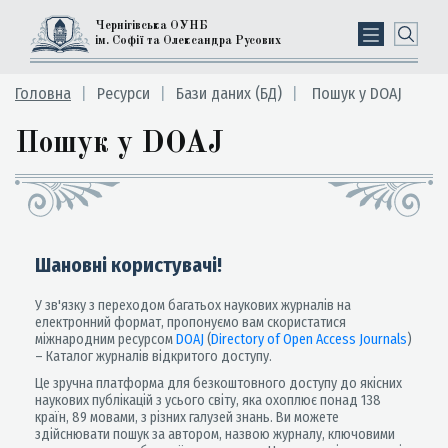
Чернігівська ОУНБ
ім. Софії та Олександра Русових
Головна
Ресурси
Бази даних (БД)
Пошук у DOAJ
Пошук у DOAJ
Шановні користувачі!
У зв'язку з переходом багатьох наукових журналів на
електронний формат, пропонуємо вам скористатися
міжнародним ресурсом
DOAJ
(
Directory of Open Access Journals
)
– Каталог журналів відкритого доступу.
Це зручна платформа для безкоштовного доступу до якісних
наукових публікацій з усього світу, яка охоплює понад 138
країн, 89 мовами, з різних галузей знань. Ви можете
здійснювати пошук за автором, назвою журналу, ключовими