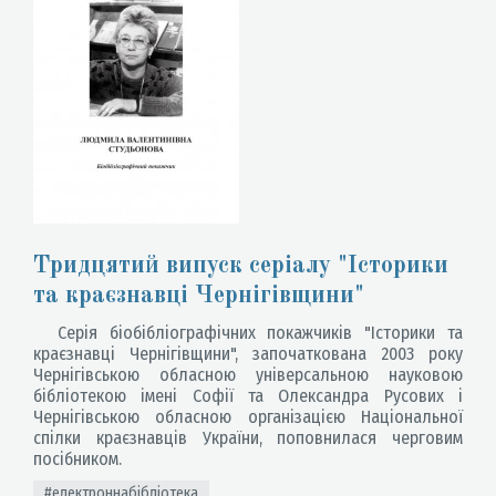
Тридцятий випуск серіалу "Історики
та краєзнавці Чернігівщини"
Серія біобібліографічних покажчиків "Історики та
краєзнавці Чернігівщини", започаткована 2003 року
Чернігівською обласною універсальною науковою
бібліотекою імені Софії та Олександра Русових і
Чернігівською обласною організацією Національної
спілки краєзнавців України, поповнилася черговим
посібником.
#електроннабібліотека