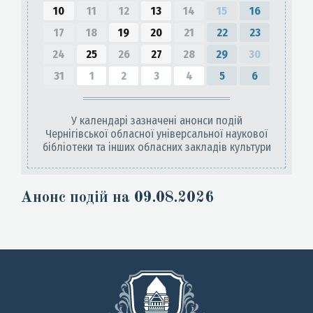
10
11
12
13
14
15
16
17
18
19
20
21
22
23
24
25
26
27
28
29
30
31
1
2
3
4
5
6
У календарі зазначені анонси подій
Чернігівської обласної універсальної наукової
бібліотеки та інших обласних закладів культури
Анонс подій на 09.08.2026