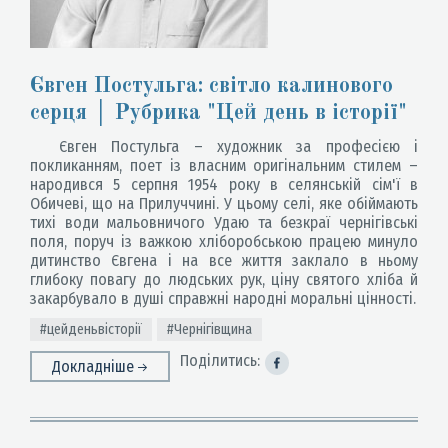
Євген Постульга: світло калинового
серця │ Рубрика "Цей день в історії"
Євген Постульга – художник за професією і
покликанням, поет із власним оригінальним стилем –
народився 5 серпня 1954 року в селянській сім'ї в
Обичеві, що на Прилуччині. У цьому селі, яке обіймають
тихі води мальовничого Удаю та безкраї чернігівські
поля, поруч із важкою хліборобською працею минуло
дитинство Євгена і на все життя заклало в ньому
глибоку повагу до людських рук, ціну святого хліба й
закарбувало в душі справжні народні моральні цінності.
#цейденьвісторії
#Чернігівщина
Поділитись:
Докладніше