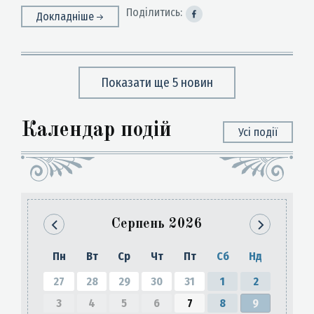
Поділитись:
Докладніше
Показати ще 5 новин
Календар подій
Усі події
Серпень
2026
Пн
Вт
Ср
Чт
Пт
Сб
Нд
27
28
29
30
31
1
2
3
4
5
6
7
8
9