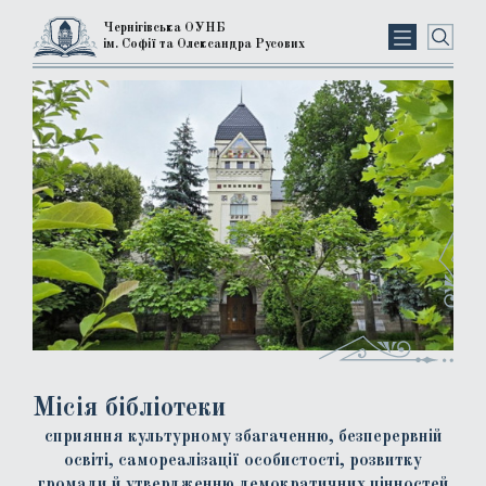
Чернігівська ОУНБ
ім. Софії та Олександра Русових
Місія бібліотеки
сприяння культурному збагаченню, безперервній
освіті, самореалізації особистості, розвитку
громади й утвердженню демократичних цінностей