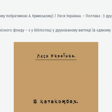
 побратимові А. Кримському) / Леся Українка. – Полтава : З друкар
сного фонду – є у бібліотеці у друкованому вигляді (в єдиному 