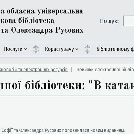
ка обласна універсальна
кова бібліотека
Пошук:
ї та Олександра Русових
Послуги
Користувачу
Бiблiотечному 
хнологій та електронних ресурсів
Новинки електронної бібліо
ної бібліотеки: "В ката
і Софії та Олександра Русових поповнилася новим виданням.