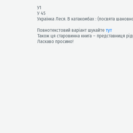
У1
У 45
Українка Леся. В катакомбах : (посвята шановному
Повнотекстовий варіант шукайте
тут
Також ця старовинна книга – представниця рідкі
Ласкаво просимо!