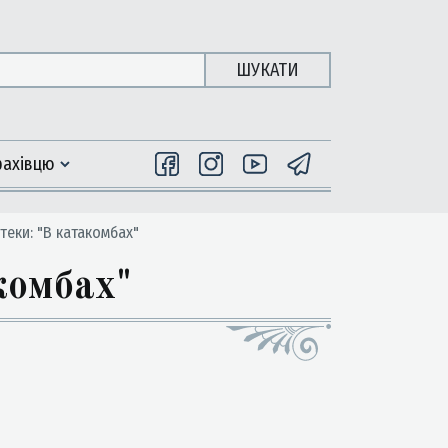
ШУКАТИ
фахiвцю
теки: "В катакомбах"
комбах"