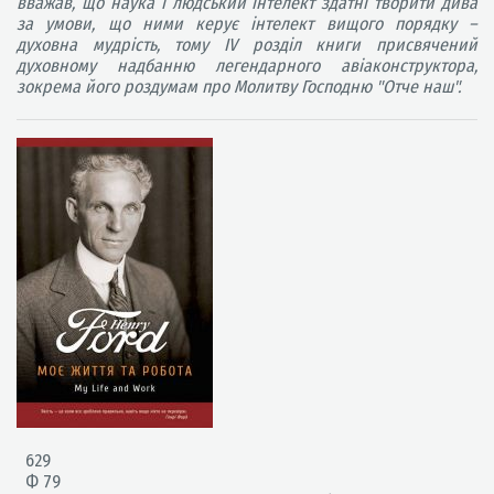
вважав, що наука і людський інтелект здатні творити дива
за умови, що ними керує інтелект вищого порядку –
духовна мудрість, тому IV розділ книги присвячений
духовному надбанню легендарного авіаконструктора,
зокрема його роздумам про Молитву Господню "Отче наш".
629
Ф 79