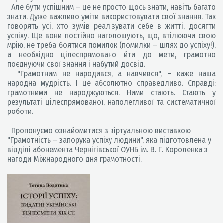
Але бути успішним – це не просто щось знати, навіть багато
знати. Дуже важливо уміти використовувати свої знання. Так
говорять усі, хто зумів реалізувати себе в житті, досягти
успіху. Ще вони постійно наголошують, що, втілюючи свою
мрію, не треба боятися помилок (помилки – шлях до успіху!),
а необхідно цілеспрямовано йти до мети, грамотно
поєднуючи свої знання і набутий досвід.
"Грамотним не народився, а навчився", – каже наша
народна мудрість. І це абсолютно справедливо. Справді:
грамотними не народжуються. Ними стають. Стають у
результаті цілеспрямованої, наполегливої та систематичної
роботи.
Пропонуємо ознайомитися з віртуальною виставкою
"Грамотність – запорука успіху людини", яка підготовлена у
відділі абонемента Чернігівської ОУНБ ім. В. Г. Короленка з
нагоди Міжнародного дня грамотності.