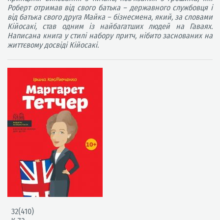
Роберт отримав від свого батька – державного службовця і
від батька свого друга Майка – бізнесмена, який, за словами
Кійосакі, став одним із найбагатших людей на Гаваях.
Написана книга у стилі набору притч, нібито заснованих на
життєвому досвіді Кійосакі.
32(410)