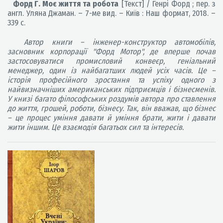
Форд Г. Моє життя та робота
[Текст] / Генрі Форд ; пер. з
англ. Уляна Джаман. – 7-ме вид. – Київ : Наш формат, 2018. –
339 с.
Автор книги – інженер-конструктор автомобілів,
засновник корпорації "Форд Мотор", де вперше почав
застосовуватися промисловий конвеєр, геніальний
менеджер, один із найбагатших людей усіх часів. Це –
історія професійного зростання та успіху одного з
найвизначніших американських підприємців і бізнесменів.
У книзі багато філософських роздумів автора про ставлення
до життя, грошей, роботи, бізнесу. Так, він вважав, що бізнес
– це процес уміння давати й уміння брати, жити і давати
жити іншим. Це взаємодія багатьох сил та інтересів.