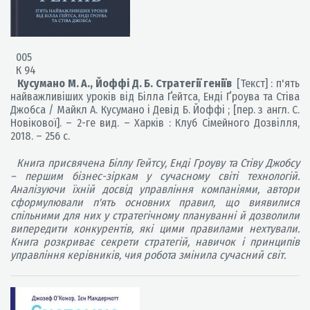
005
К 94
Кусумано М. А., Йоффі Д. Б. Стратегії геніїв
[Текст] : п'ять
найважливіших уроків від Білла Ґейтса, Енді Ґроува та Стіва
Джобса / Майкл А. Кусумано і Девід Б. Йоффі ; [пер. з англ. С.
Новікової]. – 2-ге вид. – Харків : Клуб Сімейного Дозвілля,
2018. – 256 с.
Книга присвячена Біллу Гейтсу, Енді Гроуву та Стіву Джобсу
– першим бізнес-зіркам у сучасному світі технологій.
Аналізуючи їхній досвід управління компаніями, автори
сформулювали п'ять основних правил, що виявилися
спільними для них у стратегічному плануванні й дозволили
випередити конкурентів, які цими правилами нехтували.
Книга розкриває секрети стратегій, навичок і принципів
управління керівників, чия робота змінила сучасний світ.