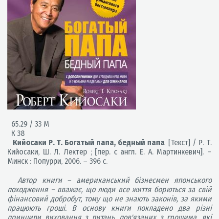
65.29 / 33 М
К 38
Кийосаки Р. Т. Богатый папа, бедный папа
[Текст] / Р. Т.
Кийосаки, Ш. Л. Лектер ; [пер. с англ. Е. А. Мартинкевич]. –
Минск : Попурри, 2006. – 396 с.
Автор книги – американський бізнесмен японського
походження – вважає, що люди все життя борються за свій
фінансовий добробут, тому що не знають законів, за якими
працюють гроші. В основу книги покладено два різні
принципи виховання з питань, пов'язаних з грошима, які