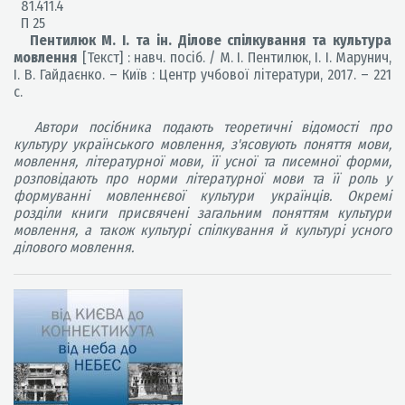
81.411.4
П 25
Пентилюк М. І. та ін. Ділове спілкування та культура
мовлення
[Текст] : навч. посіб. / М. І. Пентилюк, І. І. Марунич,
І. В. Гайдаєнко. – Київ : Центр учбової літератури, 2017. – 221
с.
Автори посібника подають теоретичні відомості про
культуру українського мовлення, з'ясовують поняття мови,
мовлення, літературної мови, її усної та писемної форми,
розповідають про норми літературної мови та її роль у
формуванні мовленнєвої культури українців. Окремі
розділи книги присвячені загальним поняттям культури
мовлення, а також культурі спілкування й культурі усного
ділового мовлення.