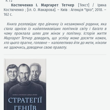
К 72
Костюченко І. Маргарет Тетчер
[Текст] / Ірина
Костюченко ; [іл. О. Макарова]. – Київ : Агенція "Іріо", 2018. –
162 с.
Книга розповідає про дівчину із незаможної родини, яка
стала однією із найвпливовіших політиків світу і багато в
чому проклала шлях для жінок у політику. Історія життя
Маргарет Тетчер доводить, що успіху може досягти кожен,
хто цього прагне, головне – наполегливо йти до мети, ніколи
не здаючись, доводячи свою правоту.