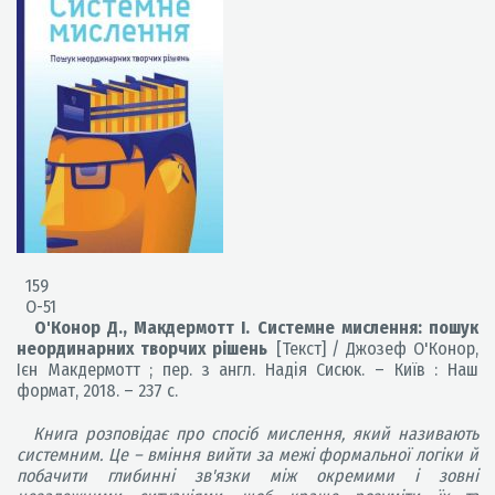
159
О-51
О'Конор Д., Макдермотт І. Системне мислення: пошук
неординарних творчих рішень
[Текст] / Джозеф О'Конор,
Ієн Макдермотт ; пер. з англ. Надія Сисюк. – Київ : Наш
формат, 2018. – 237 с.
Книга розповідає про спосіб мислення, який називають
системним. Це – вміння вийти за межі формальної логіки й
побачити глибинні зв'язки між окремими і зовні