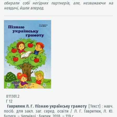
обирали собі негідних партнерів, але, незважаючи на
невдачі, йшли вперед.
811.161.2
Г 12
Гаврилюк Л. Г. Пізнаю українську грамоту
[Текст] : навч.
посіб. для закл. заг. серед. освіти / Л. Г. Гаврилюк, Л. Ю.
Булега. – Чернівці : Букрек, 2018. – 119 с.