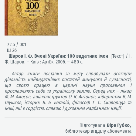
72.6 / 001
Ш 26
Шаров І. Ф. Вчені України: 100 видатних імен
[Текст] / І.
Ф. Шаров. – Київ : АртЕк, 2006. – 480 с.
Автор книги поставив за мету спробувати осягнути
діяльність найвидатніших постатей минулого й сучасності,
що своєю працею в царині науки прославили і
прославляють себе та українську землю. Серед них – лікар
М. М. Амосов, авіаконструктор О. К. Антонов, кібернетик В. М.
Глушков, історик В. Б. Багалій, філософ Г. С. Сковорода та
інші, які є гордістю, славою і духовним надбанням нації.
Підготувала
Віра Губко,
бібліотекар відділу абонемента