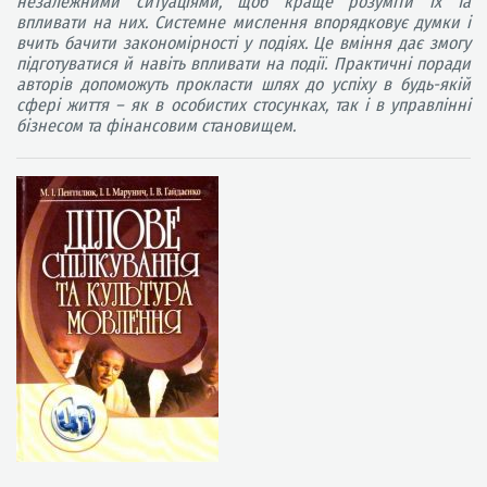
незалежними ситуаціями, щоб краще розуміти їх та
впливати на них. Системне мислення впорядковує думки і
вчить бачити закономірності у подіях. Це вміння дає змогу
підготуватися й навіть впливати на події. Практичні поради
авторів допоможуть прокласти шлях до успіху в будь-якій
сфері життя – як в особистих стосунках, так і в управлінні
бізнесом та фінансовим становищем.