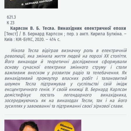
621.3
К 23
Карлсон В. Б. Тесла. Винахідник електричної епохи
[Текст] / В. Бернард Карлсон ; пер. з англ. Кирила Булкіна. –
Київ : КМ-БУКС, 2020. – 414 с.
Нікола Тесла відіграв визначну роль в електричній
революції, яка змінила життя людей на порозі ХХ століття.
Його винаходи й теоретичні дослідження сформували
основу сучасної електрики змінного струму і стали
важливим внеском у розвиток радіо та телебачення. Як
винахідливий промоутер власних робіт і талановитий
шоумен Тесла підтримував у суспільстві свій імідж
ексцентричного генія. У своїй книжці В. Бернард Карлсон
демістифікує постать легендарного винахідника,
зосереджуючись як на винаходах Тесли, так і на його
зусиллях у завоюванні та підтриманні своєї зіркової слави.