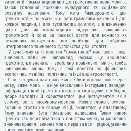
читання й письма відповідно до граматичних норм мови, а
також головний показник культурного та соціального
розвитку населення. Тому мета Міжнародного дня
грамотності – показати, що бути грамотним важливо і для
кожної людини, і для суспільства загалом, а відзначення
цього дня як міжнародного підкреслює важливість
грамотності й хоча би базової освіти для кожного як
незамінних інструментів, що необхідні для побудови
інтегрованого та мирного суспільства у ХХІ столітті.
У сучасному світі поняття "грамотність" має також і інші
значення. Коли ми, наприклад, кажемо, що зроблено
грамотно, це значить – зроблено правильно, так як треба,
найкращим чином. Тому є такі поняття як фінансова,
екологічна, медійна, політична та інші види грамотності.
Людська думка найточніше може бути подана лише через
мову, адже мова – це універсальний інструмент передачі
інформації і щоб грамотно викласти свої думки, необхідно
добре володіти й користуватися цим інструментом як в
усному, так і в писемному мовленні. Кожне слово в реченні
повинне стояти на своєму місці, вживатися у властивому
йому значенні, бути правильно написаним. Таким чином
грамотність переплітається з поняттям культури мовлення,
знанням правил і законів мови, перш за все – рідної, умінням
користуватися цими знаннями.