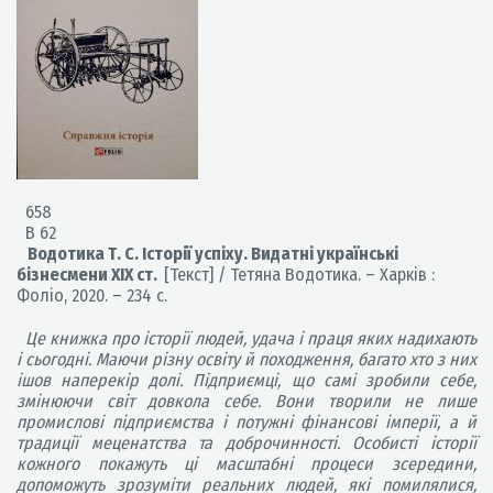
658
В 62
Водотика Т. С. Історії успіху. Видатні українські
бізнесмени XIX ст.
[Текст] / Тетяна Водотика. – Харків :
Фоліо, 2020. – 234 с.
Це книжка про історії людей, удача і праця яких надихають
і сьогодні. Маючи різну освіту й походження, багато хто з них
ішов наперекір долі. Підприємці, що самі зробили себе,
змінюючи світ довкола себе. Вони творили не лише
промислові підприємства і потужні фінансові імперії, а й
традиції меценатства та доброчинності. Особисті історії
кожного покажуть ці масштабні процеси зсередини,
допоможуть зрозуміти реальних людей, які помилялися,