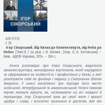
629.7(73)
С 35
Ігор Сікорський. Від Києва до Коннектикута, від Неба до
Небес
[Текст] / за ред. І. В. Шпака ; [пер. О. А. Затовська]. –
Київ : АДЕФ-Україна, 2014. – 256 с.
Книга розповідає про Ігоря Сікорського, видатного
авіаконструктора, винахідника вертольота, який народився
та сформувався як особистість і професіонал у Києві, а зміг
реалізувати себе як фахівця і людину у Сполучених Штатах
Америки. У книзі висвітлено три періоди його життя:
київський, петербурзький та американський. Читачі повною
мірою зможуть відчути, як, незважаючи на всі невдачі й
перешкоди, Ігор Сікорський ішов до своєї мети і врешті
здобув і славу, і всесвітнє визнання й достаток. Але він