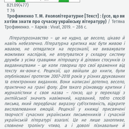
821.09(477)
Т 76
Трофименко Т. М. #кололітературне [Текст] : (усе, що ви
хотіли знати про сучасну українську літературу)
/ Тетяна
Трофименко. – Харків : Vivat, 2019. – 286 с.
Літературознавство – це не нудно, це весело, цікаво й
навіть небезпечно. Літературна критика має бути живою і
жвавою, не оглядатися на персоналії, не виважувати
можливих наслідків, не вплутуватися у складну систему
дружби з усіма гравцями літпроцесу й ділових стосунків із
видавництвами – це коли говориш про свої враження від
тексту як-вони-є. Рецензії, що ввійшли до книги, були
опубліковані протягом 2007–2018 років у різних друкованих
та електронних виданнях. Вони написані дотепно, весело,
практично на грані фолу. Для такого різновиду критики і
журналістики є своя назва – гонзо, що у перекладі з
англійської значить навіжений, нарваний, тобто спосіб
письма, який передбачає виразну суб'єктивність, відкрите
висловлювання емоцій. Рецензії у книжці присвячені
творчості сучасних українських письменників і сучасній
українській літературі взагалі. Це не лише захопливе,
сповнене тролінгу чтиво, а і доволі пізнавальне й