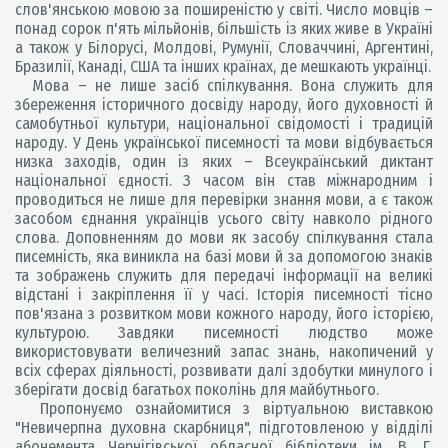
слов'янською мовою за поширеністю у світі. Число мовців –
понад сорок п'ять мільйонів, більшість із яких живе в Україні
а також у Білорусі, Молдові, Румунії, Словаччині, Аргентині,
Бразилії, Канаді, США та інших країнах, де мешкають українці.
Мова – не лише засіб спілкування. Вона служить для
збереження історичного досвіду народу, його духовності й
самобутньої культури, національної свідомості і традицій
народу. У День української писемності та мови відбувається
низка заходів, один із яких – Всеукраїнський диктант
національної єдності. З часом він став міжнародним і
проводиться не лише для перевірки знання мови, а є також
засобом єднання українців усього світу навколо рідного
слова. Доповненням до мови як засобу спілкування стала
писемність, яка виникла на базі мови й за допомогою знаків
та зображень служить для передачі інформації на великі
відстані і закріплення її у часі. Історія писемності тісно
пов'язана з розвитком мови кожного народу, його історією,
культурою. Завдяки писемності людство може
використовувати величезний запас знань, накопичений у
всіх сферах діяльності, розвивати далі здобутки минулого і
зберігати досвід багатьох поколінь для майбутнього.
Пропонуємо ознайомитися з віртуальною виставкою
"Невичерпна духовна скарбниця", підготовленою у відділі
абонемента Чернігівської обласної бібліотеки ім. В. Г.