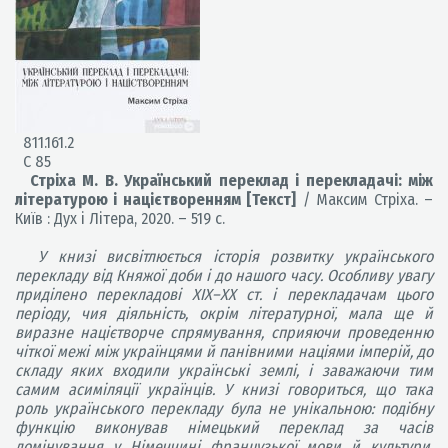
811.161.2
С 85
Стріха М. В. Український переклад і перекладачі: між
літературою і націєтворенням [Текст]
/ Максим Стріха. –
Київ : Дух і Літера, 2020. – 519 с.
У книзі висвітлюється історія розвитку українського
перекладу від Княжої доби і до нашого часу. Особливу увагу
приділено перекладові ХIХ–ХХ ст. і перекладачам цього
періоду, чия діяльність, окрім літературної, мала ще й
виразне націєтворче спрямування, сприяючи проведенню
чіткої межі між українцями й панівними націями імперій, до
складу яких входили українські землі, і заважаючи тим
самим асиміляції українців. У книзі говориться, що така
роль українського перекладу була не унікальною: подібну
функцію виконував німецький переклад за часів
домінування у Німеччині французької мови й культури,