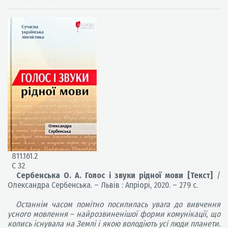
811.161.2
С 32
Сербенська О. А. Голос і звуки рідної мови [Текст]
/
Олександра Сербенська. – Львів : Апріорі, 2020. – 279 с.
Останнім часом помітно посилилась увага до вивчення
усного мовлення – найрозвиненішої форми комунікації, що
колись існувала на Землі і якою володіють усі люди планети.