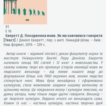
81
Е 16
Еверетт Д. Походження мови. Як ми навчилися говорити
[Текст]
/ Деніел Еверетт ; пер. з англ. Геннадій Шпак. – Київ :
Наш формат, 2019. – 339 с.
Автор книги – відомий лінгвіст, декан факультету науки та
мистецтв Університету Бентлі. Перу Деніела Еверетта
належать понад 100 статей і 12 книг з мовознавства. У
своєму новому творі він пропонує історію еволюції мови як
людського винаходу – від появи нашого виду до
формування більш ніж 7000 окремих мов, якими людство
спілкується нині. Мова була винайдена і сформована
культурою, стала можливою завдяки нашому великому та
щільному мозку. Це поєднання мозку і культури пояснює, на
думку автора, чому тільки люди здатні говорити. Винахід –
це творіння культури. Людина нічого не винаходить сама.
Кожен із нас – частина культури, частина творчих ідей