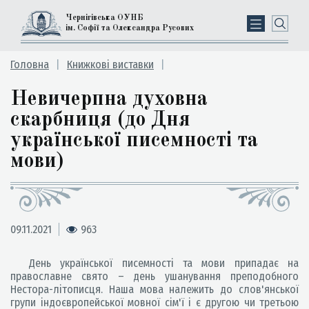
Чернігівська ОУНБ
ім. Софії та Олександра Русових
Головна
Книжкові виставки
Невичерпна духовна
скарбниця (до Дня
української писемності та
мови)
09.11.2021
963
День української писемності та мови припадає на
православне свято – день ушанування преподобного
Нестора-літописця. Наша мова належить до слов'янської
групи індоєвропейської мовної сім'ї і є другою чи третьою