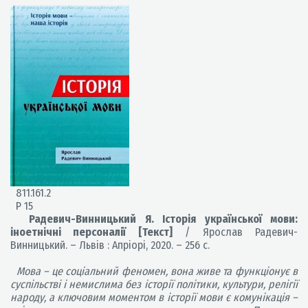
811.161.2
Р 15
Радевич-Винницький Я. Історія української мови:
іноетнічні персоналії [Текст]
/ Ярослав Радевич-
Винницький. – Львів : Апріорі, 2020. – 256 с.
Мова – це соціальний феномен, вона живе та функціонує в
суспільстві і немислима без історії політики, культури, релігії
народу, а ключовим моментом в історії мови є комунікація –