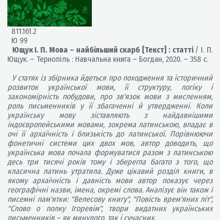
811.161.2
Ю 99
Ющук І. П. Мова – найбільший скарб [Текст] : статті
/ І. П.
Ющук. – Тернопіль : Навчальна книга – Богдан, 2020. – 358 с.
У статях із збірника йдеться про походження та історичний
розвиток української мови, її структуру, логіку і
закономірність побудови, про зв'язок мови з мисленням,
роль письменників у її збагаченні й утвердженні. Коли
українську мову зіставляють з найдавнішими
індоєвропейськими мовами, зокрема латинською, впадає в
очі її архаїчність і близькість до латинської. Порівнюючи
фонетичні системи цих двох мов, автор доводить, що
українська мова почала формуватися разом з латинською
десь три тисячі років тому і зберегла багато з того, що
класична латинь утратила. Дуже цікавий розділ книги, в
якому архаїчність і давність мови автор показує через
географічні назви, імена, окремі слова. Аналізує він також і
писемні пам'ятки: "Велесову книгу", "Повість врем'яних літ",
"Слово о полку Ігоревім", твори видатних українських
письменників – як минулого, так і сучасних.