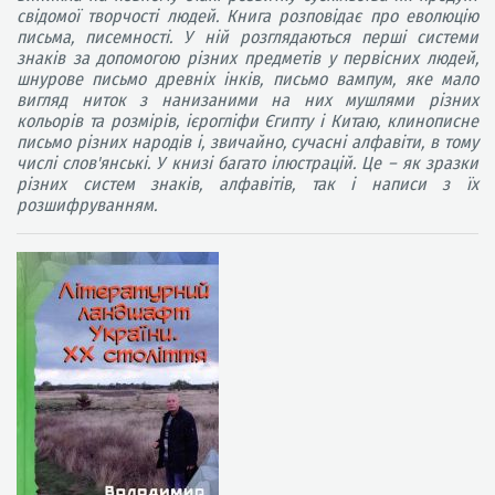
свідомої творчості людей. Книга розповідає про еволюцію
письма, писемності. У ній розглядаються перші системи
знаків за допомогою різних предметів у первісних людей,
шнурове письмо древніх інків, письмо вампум, яке мало
вигляд ниток з нанизаними на них мушлями різних
кольорів та розмірів, ієрогліфи Єгипту і Китаю, клинописне
письмо різних народів і, звичайно, сучасні алфавіти, в тому
числі слов'янські. У книзі багато ілюстрацій. Це – як зразки
різних систем знаків, алфавітів, так і написи з їх
розшифруванням.