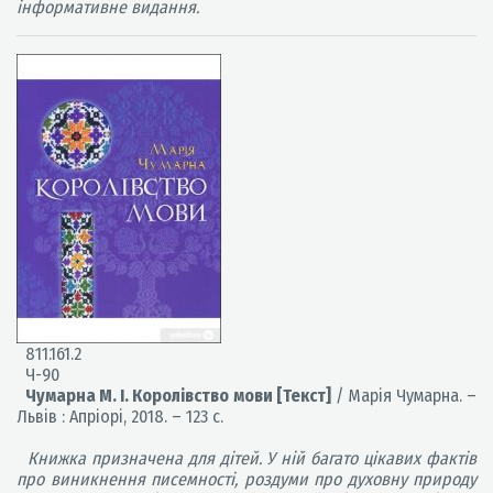
інформативне видання.
811.161.2
Ч-90
Чумарна М. І. Королівство мови [Текст]
/ Марія Чумарна. –
Львів : Апріорі, 2018. – 123 с.
Книжка призначена для дітей. У ній багато цікавих фактів
про виникнення писемності, роздуми про духовну природу