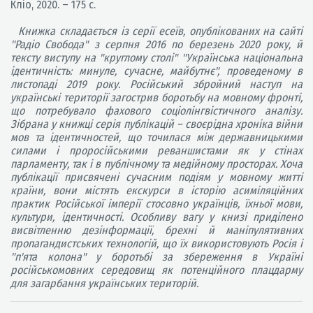
Кліо, 2020. – 175 с.
Книжка складається із серії есеїв, опублікованих на сайті
"Радіо Свобода" з серпня 2016 по березень 2020 року, й
тексту виступу на "круглому столі" "Українська національна
ідентичність: минуле, сучасне, майбутнє", проведеному в
листопаді 2019 року. Російський збройний наступ на
українські території загострив боротьбу на мовному фронті,
що потребувало фахового соціолінгвістичного аналізу.
Зібрана у книжці серія публікацій – своєрідна хроніка війни
мов та ідентичностей, що точилася між державницькими
силами і проросійськими реваншистами як у стінах
парламенту, так і в публічному та медійному просторах. Хоча
публікації присвячені сучасним подіям у мовному житті
країни, вони містять екскурси в історію асиміляційних
практик Російської імперії стосовно українців, їхньої мови,
культури, ідентичності. Особливу вагу у книзі приділено
висвітленню дезінформації, брехні й маніпулятивних
пропагандистських технологій, що їх використовують Росія і
"п'ята колона" у боротьбі за збереження в Україні
російськомовних середовищ як потенційного плацдарму
для загарбання українських територій.