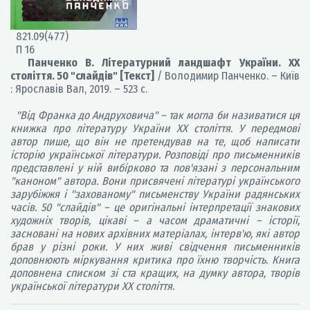
821.09(477)
П 16
Панченко В. Літературний ландшафт України. ХХ
століття. 50 "слайдів" [Текст]
/ Володимир Панченко. – Київ
: Ярославів Вал, 2019. – 523 с.
"Від Франка до Андруховича" – так могла би називатися ця
книжка про літературу України ХХ століття. У передмові
автор пише, що він не претендував на те, щоб написати
історію української літератури. Розповіді про письменників
представлені у ній вибірково та пов'язані з персональним
"каноном" автора. Вони присвячені літературі українського
зарубіжжя і "захованому" письменству України радянських
часів. 50 "слайдів" – це оригінальні інтерпретації знакових
художніх творів, цікаві – а часом драматичні – історії,
засновані на нових архівних матеріалах, інтерв'ю, які автор
брав у різні роки. У них живі свідчення письменників
доповнюють міркування критика про їхню творчість. Книга
доповнена списком зі ста кращих, на думку автора, творів
української літератури ХХ століття.