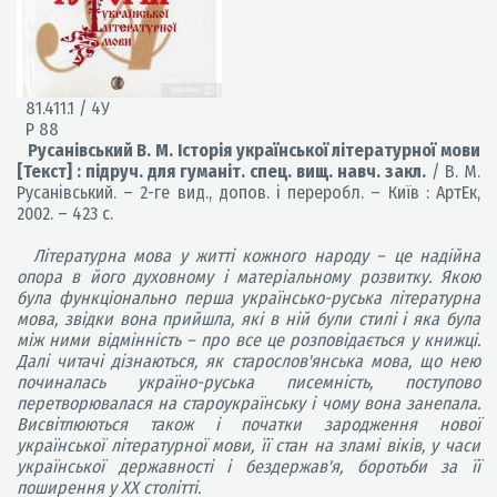
81.411.1 / 4У
Р 88
Русанівський В. М. Історія української літературної мови
[Текст] : підруч. для гуманіт. спец. вищ. навч. закл.
/ В. М.
Русанівський. – 2-ге вид., допов. і переробл. – Київ : АртЕк,
2002. – 423 с.
Літературна мова у житті кожного народу – це надійна
опора в його духовному і матеріальному розвитку. Якою
була функціонально перша українсько-руська літературна
мова, звідки вона прийшла, які в ній були стилі і яка була
між ними відмінність – про все це розповідається у книжці.
Далі читачі дізнаються, як старослов'янська мова, що нею
починалась україно-руська писемність, поступово
перетворювалася на староукраїнську і чому вона занепала.
Висвітлюються також і початки зародження нової
української літературної мови, її стан на зламі віків, у часи
української державності і бездержав'я, боротьби за її
поширення у ХХ столітті.