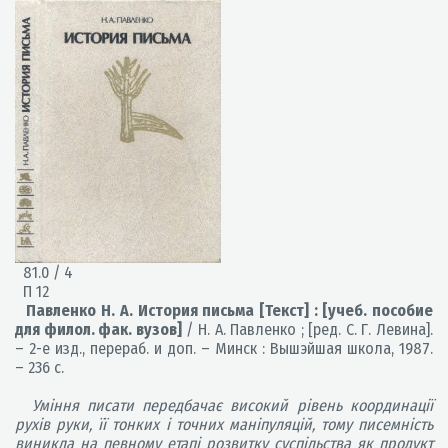
81.0 / 4
П 12
Павленко Н. А. История письма [Текст] : [учеб. пособие
для филол. фак. вузов]
/ Н. А. Павленко ; [ред. С. Г. Левина].
– 2-е изд., перераб. и доп. – Минск : Вышэйшая школа, 1987.
– 236 с.
Уміння писати передбачає високий рівень координації
рухів руки, її тонких і точних маніпуляцій, тому писемність
виникла на певному етапі розвитку суспільства як продукт