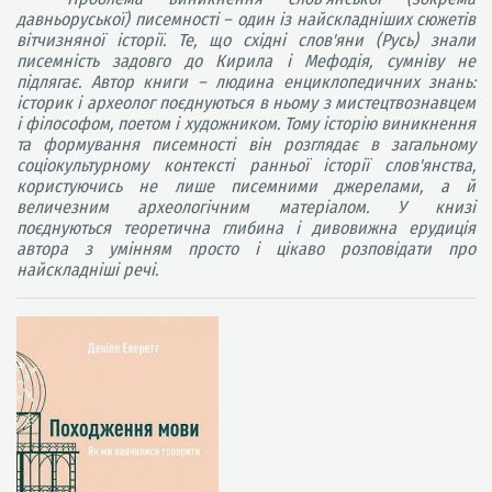
давньоруської) писемності – один із найскладніших сюжетів
вітчизняної історії. Те, що східні слов'яни (Русь) знали
писемність задовго до Кирила і Мефодія, сумніву не
підлягає. Автор книги – людина енциклопедичних знань:
історик і археолог поєднуються в ньому з мистецтвознавцем
і філософом, поетом і художником. Тому історію виникнення
та формування писемності він розглядає в загальному
соціокультурному контексті ранньої історії слов'янства,
користуючись не лише писемними джерелами, а й
величезним археологічним матеріалом. У книзі
поєднуються теоретична глибина і дивовижна ерудиція
автора з умінням просто і цікаво розповідати про
найскладніші речі.