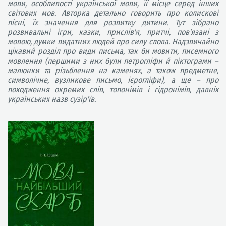
мови, особливості української мови, її місце серед інших
світових мов. Авторка детально говорить про колискові
пісні, їх значення для розвитку дитини. Тут зібрано
розвивальні ігри, казки, прислів'я, притчі, пов'язані з
мовою, думки видатних людей про силу слова. Надзвичайно
цікавий розділ про види письма, так би мовити, писемного
мовлення (першими з них були петрогліфи й піктограми –
малюнки та різьблення на каменях, а також предметне,
символічне, вузликове письмо, ієрогліфи), а ще – про
походження окремих слів, топонімів і гідронімів, давніх
українських назв сузір'їв.