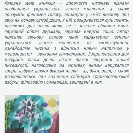
Головна мета книжки – допомогти читачеві пізнати
особливості українського усного мовлення, а також
зрозуміти феномен голосу, вникнути у зміст вислову про
звук як основу світобудови. У ній розкривається суть понять,
важливих для носіїв мови, це – звукове обличчя мови,
звуковий образ Держави, звукова енергія тощо. Автор
пояснює звукову основу такої характерної ознаки
українського усного мовлення, як милозвучність,
ознайомлює читачів з відносно новим напрямом у
мовознавстві – звуковим символізмом. Запропоновано для
роздумів також деякі цікаві факти творення нашої
писемності, наголошено на мотивах, якими керувалися
творці азбуки, даючи буквам назви – аз, буки, веди, а також
розповідається про значення слів-букв старослов'янської
азбуки, філософію і символізм, закладені в них.