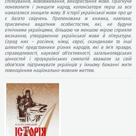
спілкування, мововживання, використання мови. Прагнучи
поневолити і знищити народ, колонізатори перш за все
намагалися знищити мову. В історії української мови про це
є багато свідчень. Пропонована ж книжка, навпаки,
присвячена видатним особистостям, які, не будучи
етнічними українцями, більшою чи меншою мірою сприяли
визнанню, утвердженню української мови й літератури.
Серед них – росіяни, німці, євреї, скандинави та інші
шляхетні представники різних народів, які в ім'я правди,
справедливості, наукової об'єктивності, загальнолюдських
цінностей і проукраїнських симпатій вважали за свій
обов'язок підтримувати українців у їхньому бажанні жити
повноцінним національно-мовним життям.