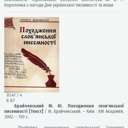
Короленка з нагоди Дня української писемності та мови.
81.41 / 4
Б 87
Брайчевський М. Ю. Походження слов'янської
писемності
[Текст]
/ М. Брайчевський. – Київ : КМ Академія,
2002. – 150 с.
Проблема виникнення слов'янської (зокрема