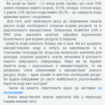
Вік води на Землі – 2,7 млрд років. Цікаво, що хоча 70%
земної поверхні вкрито водою, 97,5% складає солона вода.
З решти 2,5% прісної води майже 68,7% – це замерзла вода
крижаних шапок і льодовиків.
Для того, щоб привернути увагу до збереження запасів
прісної води, необхідності охорони водних ресурсів та їх
раціонального використання, Генеральна Асамблея ООН у
1993 році ухвалила щорічне офіційне відзначення
Всесвітнього дня водних ресурсів 22 березня.
Цінність води набагато більша, ніж її ціна. Ми всі щоденно
використовуємо воду в побуті, на виробництві та в
сільському господарстві. Вода має величезне значення для
культури, охорони здоров'я, освіти, економіки й цілісності
нашого природного середовища. Якщо ми не будемо
берегти воду і раціонально її використовувати, то ми
ризикуємо стати обмеженими у використанні цінного
ресурсу. Вода – дуже цінний та життєво необхідний ресурс.
Не будьте байдужими до свого майбутнього, розпочинайте
берегти воду вже сьогодні!
Також ви можете переглянути відео до виставки
за
посиланням
Книги представлені мовою оригіналу або у перекладі
іншими мовами світу.