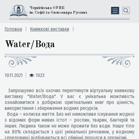
Чернігівська ОУНБ
ім. Софії та Олександра Русових
Головна
Книжкові виставки
Water/Вода
10.11.2021
1023
Запрошуємо всіх охочих переглянути віртуальну книжкову
виставку "Water/Вода". У вас є унікальна можливість
ознайомитися з добіркою оригінальних книг про цінність,
використання і збереження водних ресурсів.
Вода – колиска життя. Без неї неможливе існування жодної
з відомих форм живих істот – рослин, тварин, бактерій та
інших. Людина також не може прожити без води. Наше тіло
на 80% складається з цієї унікальної речовини, у водному
середовищі відбуваються всі обмінні процеси в організмі.