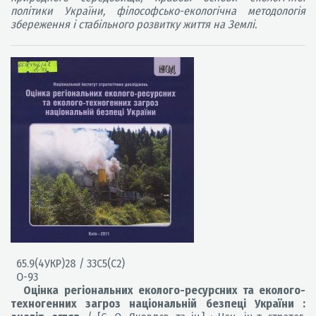
політики України, філософсько-екологічна методологія
збереження і стабільного розвитку життя на Землі.
65.9(4УКР)28 / 33С5(С2)
О-93
Оцінка регіональних еколого-ресурсних та еколого-
техногенних загроз національній безпеці України :