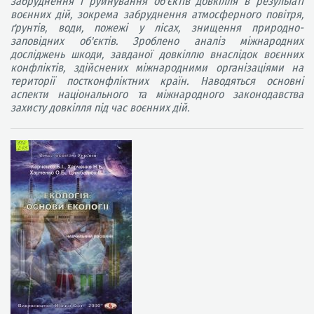
забруднення і руйнування об'єктів довкілля в результаті
воєнних дій, зокрема забруднення атмосферного повітря,
ґрунтів, води, пожежі у лісах, знищення природно-
заповідних об'єктів. Зроблено аналіз міжнародних
досліджень шкоди, завданої довкіллю внаслідок воєнних
конфліктів, здійснених міжнародними організаціями на
території постконфліктних країн. Наводяться основні
аспекти національного та міжнародного законодавства
захисту довкілля під час воєнних дій.