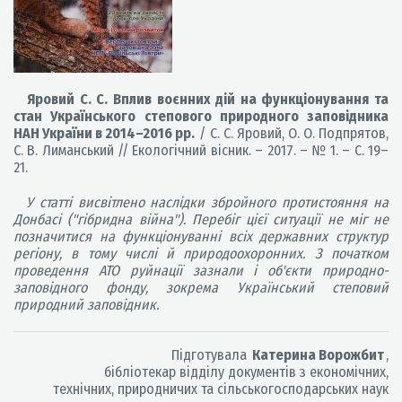
Яровий С. С. Вплив воєнних дій на функціонування та
стан Українського степового природного заповідника
НАН України в 2014–2016 рр.
/ С. С. Яровий, О. О. Подпрятов,
С. В. Лиманський // Екологічний вісник. – 2017. – № 1. – С. 19–
21.
У статті висвітлено наслідки збройного протистояння на
Донбасі ("гібридна війна"). Перебіг цієї ситуації не міг не
позначитися на функціонуванні всіх державних структур
регіону, в тому числі й природоохоронних. З початком
проведення АТО руйнації зазнали і об'єкти природно-
заповідного фонду, зокрема Український степовий
природний заповідник.
Підготувала
Катерина Ворожбит
,
бібліотекар відділу документів з економічних,
технічних, природничих та сільськогосподарських наук