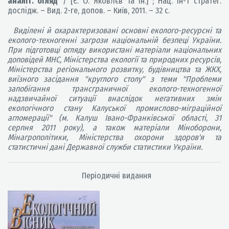
аналіт. огляд
/ [Є. О. Яковлєв та ін.] ; Нац. ін-т стратег.
дослідж. – Вид. 2-ге, допов. – Київ, 2011. – 32 с.
Виділені й охарактеризовані основні еколого-ресурсні та
еколого-техногенні загрози національній безпеці України.
При підготовці огляду використані матеріали національних
доповідей МНС, Міністерства екології та природних ресурсів,
Міністерства регіонального розвитку, будівництва та ЖКХ,
виїзного засідання "круглого столу" з теми "Проблеми
запобігання трансграничної еколого-техногенної
надзвичайної ситуації внаслідок негативних змін
екологічного стану Калуської промислово-міграційної
агломерації" (м. Калуш Івано-Франківської області, 31
серпня 2011 року), а також матеріали Міноборони,
Мінагрополітики, Міністерства охорони здоров'я та
статистичні дані Державної служби статистики України.
Періодичні видання