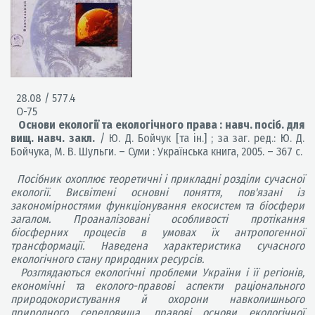
28.08 / 577.4
О-75
Основи екології та екологічного права : навч. посіб. для
вищ. навч. закл.
/ Ю. Д. Бойчук [та ін.] ; за заг. ред.: Ю. Д.
Бойчука, М. В. Шульги. – Суми : Українська книга, 2005. – 367 с.
Посібник охоплює теоретичні і прикладні розділи сучасної
екології. Висвітлені основні поняття, пов'язані із
закономірностями функціонування екосистем та біосфери
загалом. Проаналізовані особливості протікання
біосферних процесів в умовах їх антропогенної
трансформації. Наведена характеристика сучасного
екологічного стану природних ресурсів.
Розглядаються екологічні проблеми України і її регіонів,
економічні та еколого-правові аспекти раціонального
природокористування й охорони навколишнього
природного середовища, правові основи екологічної