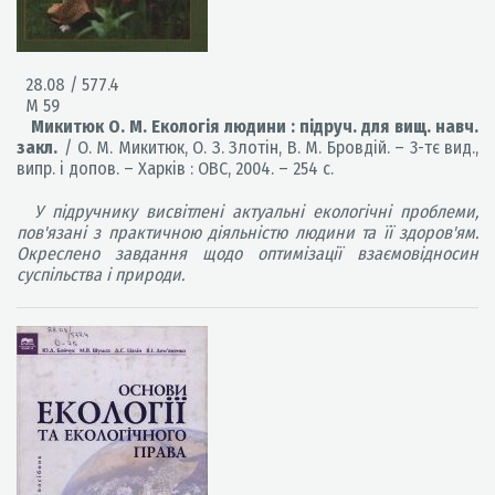
28.08 / 577.4
М 59
Микитюк О. М. Екологія людини : підруч. для вищ. навч.
закл.
/ О. М. Микитюк, О. З. Злотін, В. М. Бровдій. – 3-тє вид.,
випр. і допов. – Харків : ОВС, 2004. – 254 с.
У підручнику висвітлені актуальні екологічні проблеми,
пов'язані з практичною діяльністю людини та її здоров'ям.
Окреслено завдання щодо оптимізації взаємовідносин
суспільства і природи.