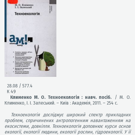
28.08 / 577.4
К 49
Клименко М. О. Техноекологія : навч. посіб.
/ М. О.
Клименко, І. І. Залеський. – Київ : Академія, 2011. – 254 с.
Техноекологія досліджує широкий спектр прикладних
проблем, спричинених антропогенним навантаженням на
екосистеми, довкілля. Техноекологія доповнює курси основ
екології, екології людини, екології рослин, гідроекології. У її