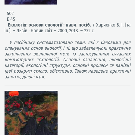
502
Е 45
Екологія: основи екології : навч. посіб.
/ Харченко Б. І. [та
ін.]. – Львів : Новий світ – 2000, 2018. – 232 с.
У посібнику систематизовано теми, які є базовими для
опанування основ екології, і ті, що забезпечують практичне
закріплення визначеної мети із застосуванням сучасних
комп'ютерних технологій. Основні означення, екологічні
категорії, екологічні структури, основні процеси та панівні
ідеї розкриті стисло, об'єктивно. Також наведено практичні
заняття, ділові ігри.