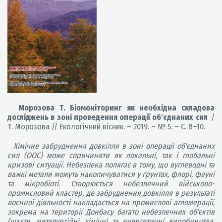
Морозова Т. Біомоніторинг як необхідна складова
досліджень в зоні проведення операції об'єднаних сил
/
Т. Морозова // Екологічний вісник. – 2019. – № 5. – С. 8–10.
Хімічне забруднення довкілля в зоні операції об'єднаних
сил (ООС) може спричиняти як локальні, так і глобальні
кризові ситуації. Небезпека полягає в тому, що вуглеводні та
важкі метали можуть накопичуватися у ґрунтах, флорі, фауні
та мікробіоті. Створюється небезпечний військово-
промисловий кластер, де забруднення довкілля в результаті
воєнної діяльності накладається на промислові агломерації,
зокрема на території Донбасу багато небезпечних об'єктів
(шахти, металургійні, хімічні та енергетичні виробництва,