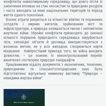
конфліктів навколишньому середовищу, ще довго після їх
закінчення впливає на стан екосистем та природних ресурсів
і часто виходить за межі національних територій та період
життя одного покоління.
Воєнні втрати рахуються за кількістю вбитих та поранених
солдатів і мирних жителів, зруйнованих міст та
інфраструктури, а природа залишається тихою і непомітною
жертвою війни. Збройні конфлікти призводять до значної
кількості порушень природного середовища: вирубуються
ліси, заповідні об'єкти й урочища використовуються з
воєнною метою, не у всіх випадках створюються карти
мінування . Найпростіший приклад того, як війна шкодить
довкіллю, – це пожежі. Їх неконтрольований перебіг
винятково спотворює природні ландшафти.
Працівниками відділу документів з економічних, технічних,
природничих та сільськогосподарських наук було
підготовлено віртуальну книжкову виставку "Природа –
невидима жертва війни".