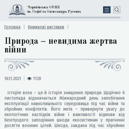
Чернігівська ОУНБ
ім. Софії та Олександра Русових
Головна
Книжкові виставки
Природа – невидима жертва
війни
16.11.2021
1128
Історія воєн – це й історія знищення природи. Щорічно 6
листопада відзначається Міжнародний день запобігання
експлуатації навколишнього середовища під час війни та
збройних конфліктів. Його мета – привернути увагу до
екологічних наслідків війни і важливості відмови від
безглуздого заподіяння шкоди екосистемам у прагненні
досягти воєнних цілей. Шкода, завдана під час збройних