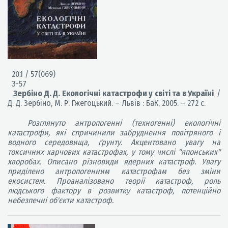
20.1 / 57(069)
З-57
Зербіно Д. Д. Екологічні катастрофи у світі та в Україні
/
Д. Д. Зербіно, М. Р. Гжегоцький. – Львів : БаК, 2005. – 272 с.
Розглянуто антропогенні (техногенні) екологічні
катастрофи, які спричинили забруднення повітряного і
водного середовища, ґрунту. Акцентовано увагу на
токсичних харчових катастрофах, у тому числі "японських"
хворобах. Описано різновиди ядерних катастроф. Увагу
приділено антропогенним катастрофам без зміни
екосистем. Проаналізовано теорії катастроф, роль
людського фактору в розвитку катастроф, потенційно
небезпечні об'єкти катастроф.