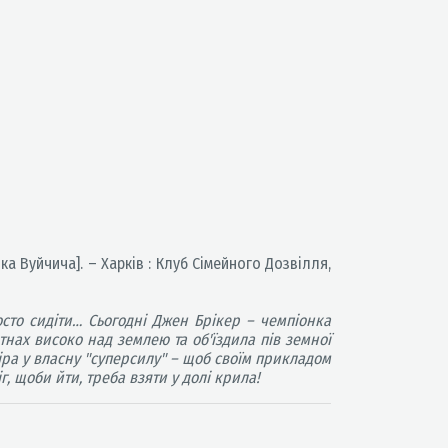
Ніка Вуйчича]. – Харків : Клуб Сімейного Дозвілля,
сто сидіти… Сьогодні Джен Брікер – чемпіонка
отнах високо над землею та об'їздила пів земної
Віра у власну "суперсилу" – щоб своїм прикладом
, щоби йти, треба взяти у долі крила!