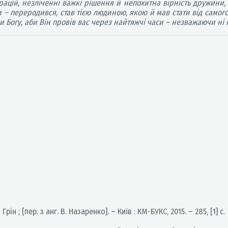
ацій, незліченні важкі рішення й непохитна вірність дружини, 
и – переродився, став тією людиною, якою й мав стати від самог
 Богу, аби Він провів вас через найтяжчі часи – незважаючи ні 
Грін ; [пер. з анг. В. Назаренко]. – Київ : КМ-БУКС, 2015. – 285, [1] с.