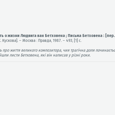
ть о жизни Людвига ван Бетховена ; Письма Бетховена : [пер. 
 Кускова]. – Москва : Правда, 1987. – 493, [1] с.
 про життя великого композитора, чия трагічна доля починається 
йшли листи Бетховена, які він написав у різні роки.