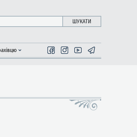
ШУКАТИ
фахiвцю