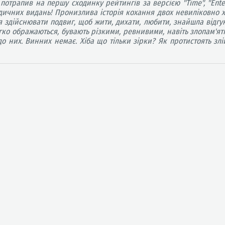
отрапив на першу сходинку рейтингів за версією "Time", "Entert
іодичних видань! Пронизлива історія кохання двох невиліковно хв
здійснювати подвиг, щоб жити, дихати, любити, знайшла відгук
гко ображаються, бувають різкими, ревнивими, навіть злопам'ятни
 них. Винних немає. Хіба що тільки зірки? Як протистоять злі