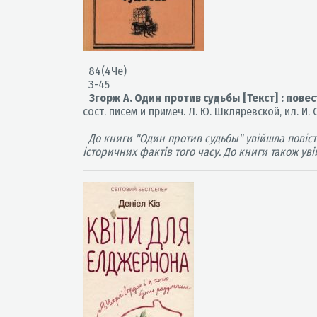
84(4Че)
З-45
Згорж А. Один против судьбы [Текст] : повес
сост. писем и примеч. Л. Ю. Шкляревской, ил. И. С.
До книги "Один против судьбы" увійшла повість
історичних фактів того часу. До книги також уві