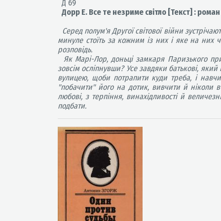
Д 69
Дорр Е. Все те незриме світло [Текст] : роман
Серед полум'я Другої світової війни зустрічают
минуле стоїть за кожним із них і яке на них ч
розповідь.
Як Марі-Лор, доньці замкаря Паризького прир
зовсім осліпнувши? Усе завдяки батькові, який
вулицею, щоби потрапити куди треба, і навчи
"побачити" його на дотик, вивчити й ніколи в 
любові, з терпіння, винахідливості й величе
подбати.