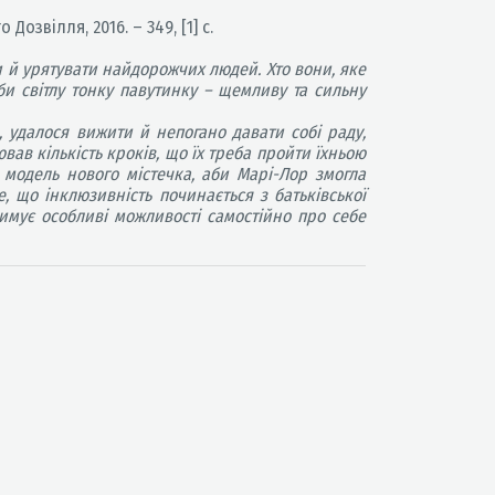
о Дозвілля, 2016. – 349, [1] с.
ти й урятувати найдорожчих людей. Хто вони, яке
іби світлу тонку павутинку – щемливу та сильну
 удалося вижити й непогано давати собі раду,
ав кількість кроків, що їх треба пройти їхньою
 модель нового містечка, аби Марі-Лор змогла
е, що інклюзивність починається з батьківської
имує особливі можливості самостійно про себе