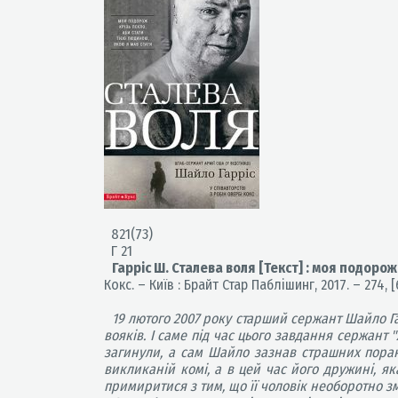
821(73)
Г 21
Гарріс Ш. Сталева воля [Текст] : моя подорож
Кокс. – Київ : Брайт Стар Паблішинг, 2017. – 274, [6
19 лютого 2007 року старший сержант Шайло Га
вояків. І саме під час цього завдання сержант "
загинули, а сам Шайло зазнав страшних поран
викликаній комі, а в цей час його дружині, я
примиритися з тим, що її чоловік необоротно з