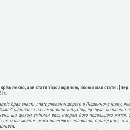
 крізь пекло, аби стати тією людиною, якою я мав стати : [пер. 
] с.
рріс брав участь у патрулюванні дороги в Південному Іраку, як
Хамві" підірвався на саморобній вибухівці, що була закладена на
ень, що цілком змінили весь напрям його подальшого життя. Со
ка не мала жодної змоги полегшити чоловікові страждання, теж
мінився.