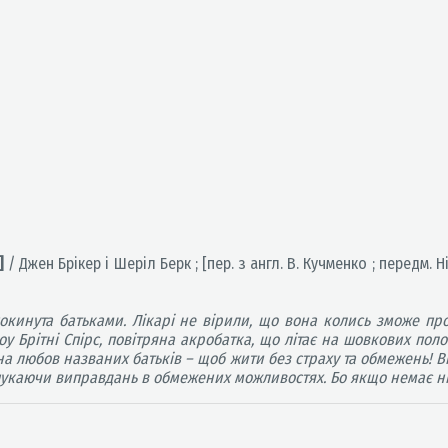
т]
/ Джен Брікер і Шеріл Берк ; [пер. з англ. В. Кучменко ; передм. 
окинута батьками. Лікарі не вірили, що вона колись зможе про
оу Брітні Спірс, повітряна акробатка, що літає на шовкових пол
ана любов названих батьків – щоб жити без страху та обмежень! 
 шукаючи виправдань в обмежених можливостях. Бо якщо немає ніг