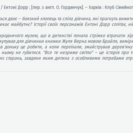
/ Ентоні Дорр ; [пер. з англ. О. Гординчук]. – Харків : Клуб Сімейног
ься двоє – боязкий хлопець та сліпа дівчина, які прагнуть вижи
екає майбутнє? Історії своїх персонажів Ентоні Дорр сплітає, н
одничого музею, що в дитинстві почала стрімко втрачати зір,
 купував для дівчинки книжки Жуля Верна мовою Брайля, вимірюв
в доньку це робити, а коли переїхали, змайстрував дерев'яну
ньому не губитися. "Все те незриме світло" – це історія про т
зних старань, завдяки яким дитина з особливими потребами отр