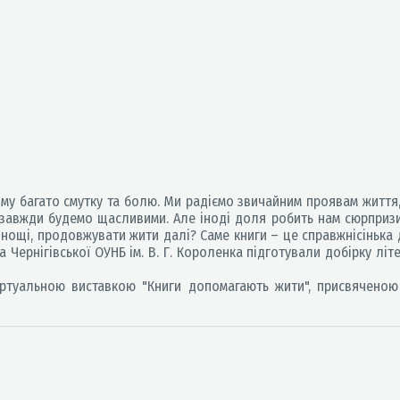
у багато смутку та болю. Ми радіємо звичайним проявам життя, та
що завжди будемо щасливими. Але іноді доля робить нам сюрпризи
днощі, продовжувати жити далі? Саме книги – це справжнісінька 
Чернігівської ОУНБ ім. В. Г. Короленка підготували добірку літе
туальною виставкою "Книги допомагають жити", присвяченою 