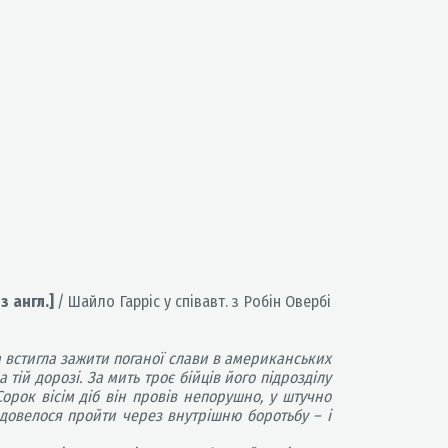
з англ.]
/ Шайло Гарріс у співавт. з Робін Овербі
а встигла зажити поганої слави в американських
 тій дорозі. За мить троє бійців його підрозділу
рок вісім діб він провів непорушно, у штучно
 довелося пройти через внутрішню боротьбу – і