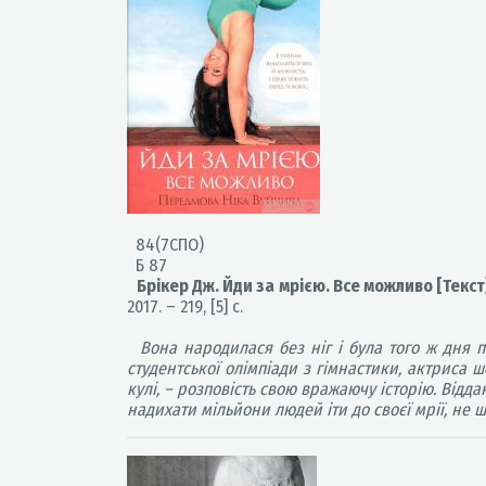
84(7СПО)
Б 87
Брікер Дж. Йди за мрією. Все можливо [Текс
2017. – 219, [5] с.
Вона народилася без ніг і була того ж дня п
студентської олімпіади з гімнастики, актриса ш
кулі, – розповість свою вражаючу історію. Відд
надихати мільйони людей іти до своєї мрії, не