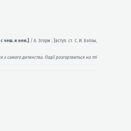
с чеш. и нем.]
/ А. Згорж ; [вступ. ст. С. И. Бэлзы,
з самого дитинства. Події розгортаються на тлі