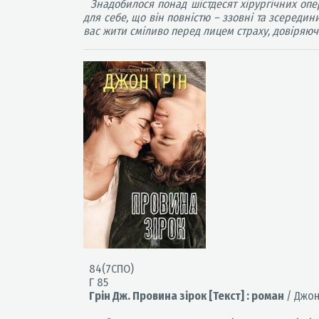
Знадобилося понад шістдесят хірургічних опер
для себе, що він повністю – ззовні та зсередин
вас жити сміливо перед лицем страху, довіряючи
84(7СПО)
Г 85
Грін Дж. Провина зірок [Текст] : роман
/ Джон 