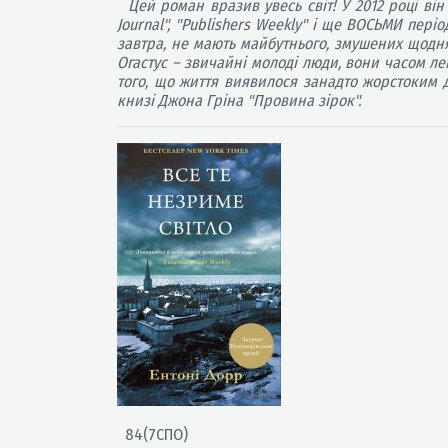
Цей роман вразив увесь світ! У 2012 році він п
Journal", "Publishers Weekly" і ще ВОСЬМИ пер
завтра, не мають майбутнього, змушених щодня 
Огастус – звичайні молоді люди, вони часом ле
того, що життя виявилося занадто жорстоким до
книзі Джона Гріна "Провина зірок".
84(7СПО)