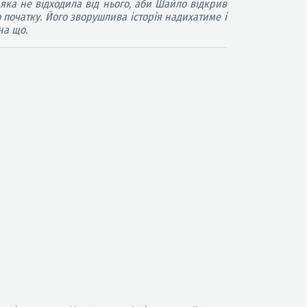
яка не відходила від нього, аби Шайло відкрив
о початку. Його зворушлива історія надихатиме і
на що.