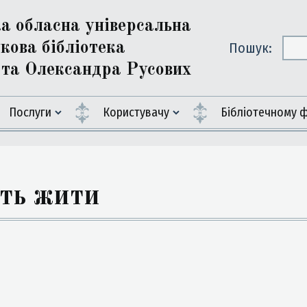
ка обласна універсальна
кова бібліотека
Пошук:
ї та Олександра Русових
Послуги
Користувачу
Бiблiотечному 
ть жити