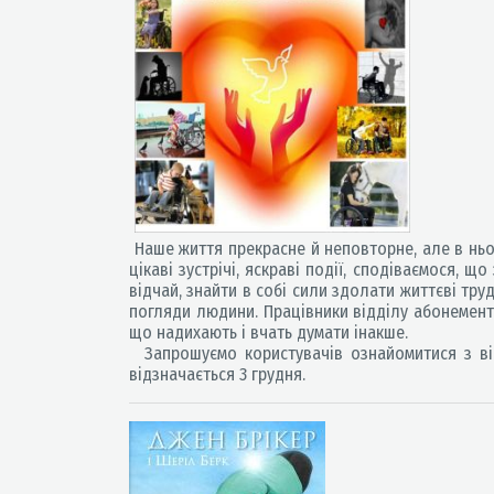
Наше життя прекрасне й неповторне, але в ньом
цікаві зустрічі, яскраві події, сподіваємося, 
відчай, знайти в собі сили здолати життєві тру
погляди людини. Працівники відділу абонемента 
що надихають і вчать думати інакше.
Запрошуємо користувачів ознайомитися з вір
відзначається 3 грудня.