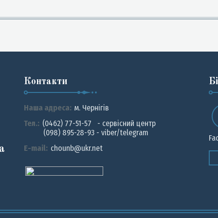
Контакти
Б
Наша адреса:
м. Чернiгiв
Тел.:
(0462) 77-51-57 - сервісний центр
(098) 895-28-93 - viber/telegram
Fa
а
E-mail:
chounb@ukr.net