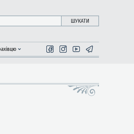
ШУКАТИ
фахiвцю