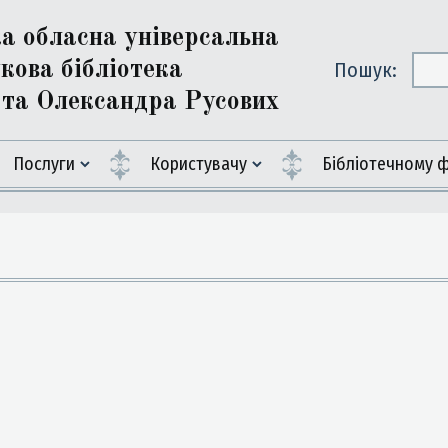
ка обласна універсальна
кова бібліотека
Пошук:
ї та Олександра Русових
Послуги
Користувачу
Бiблiотечному 