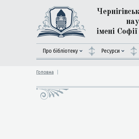
Чернігівсь
нау
імені Софі
Про бібліотеку
Ресурси
Головна