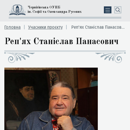
Чернігівська ОУНБ
ім. Софії та Олександра Русових
Головна
Учасники проєкту
Реп'ях Станіслав Панасович
Реп'ях Станіслав Панасович