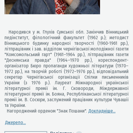
Народився у м. Глухів Сумської обл. Закінчив Вінницький
педінститут, філологічний факультет (1962 р.); методист
Вінницького будинку народної творчості (1960-1961 рр.),
літпрацівник і зав. відділом чернігівської молодіжної газети
"Комсомольський гарт" (1961–1964 рр.), літпрацівник газети
"Деснянська правда" (1964–1970 рр.), кореспондент-
організатор Бюро пропаганди художньої літератури (1970–
1972 рр.), на творчій роботі (1972–1976 рр.), відповідальний
секретар Чернігівської організації Спілки письменників
України (з 1976 р.). Лауреат Міжнародної української
літературної премії ім. Г. Сковороди, Міждержавної
літературної премії ім. Бояна, Республіканської літературної
премії ім. В. Сосюри, заслужений працівник культури Чувашії
та України.
Нагороджений орденом "Знак Пошани".
Докладніше...
Джерело...