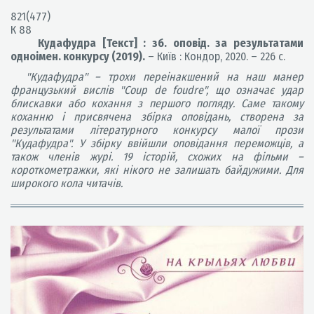
821(477)
К 88
Кудафудра [Текст] : зб. оповід. за результатами
одноімен. конкурсу (2019).
– Київ : Кондор, 2020. – 226 с.
"Кудафудра" – трохи переінакшений на наш манер
французький вислів "Coup de foudre", що означає удар
блискавки або кохання з першого погляду. Саме такому
коханню і присвячена збірка оповідань, створена за
результатами літературного конкурсу малої прози
"Кудафудра". У збірку ввійшли оповідання переможців, а
також членів журі. 19 історій, схожих на фільми –
короткометражки, які нікого не залишать байдужими. Для
широкого кола читачів.