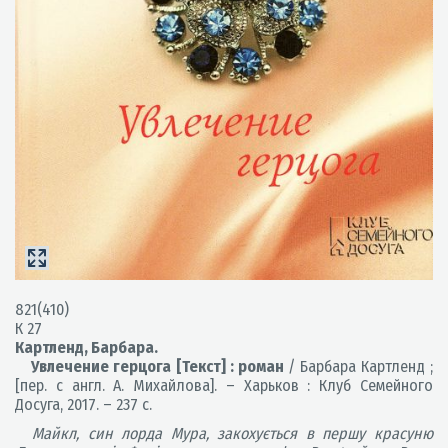
821(410)
К 27
Картленд, Барбара.
Увлечение герцога [Текст] : роман
/ Барбара Картленд ;
[пер. с англ. А. Михайлова]. – Харьков : Клуб Семейного
Досуга, 2017. – 237 с.
Майкл, син лорда Мура, закохується в першу красуню