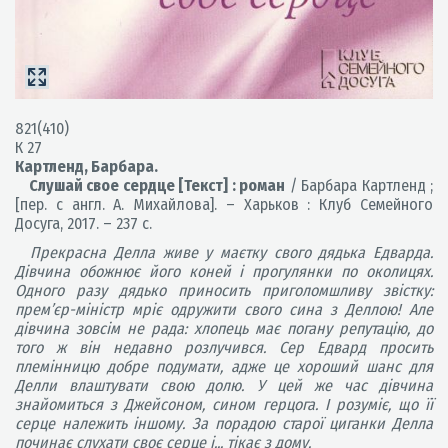
821(410)
К 27
Картленд, Барбара.
Слушай свое сердце [Текст] : роман
/ Барбара Картленд ;
[пер. с англ. А. Михайлова]. – Харьков : Клуб Семейного
Досуга, 2017. – 237 с.
Прекрасна Делла живе у маєтку свого дядька Едварда.
Дівчина обожнює його коней і прогулянки по околицях.
Одного разу дядько приносить приголомшливу звістку:
прем’єр-міністр мріє одружити свого сина з Деллою! Але
дівчина зовсім не рада: хлопець має погану репутацію, до
того ж він недавно розлучився. Сер Едвард просить
племінницю добре подумати, адже це хороший шанс для
Делли влаштувати свою долю. У цей же час дівчина
знайомиться з Джейсоном, сином герцога. І розуміє, що її
серце належить іншому. За порадою старої циганки Делла
починає слухати своє серце і... тікає з дому.