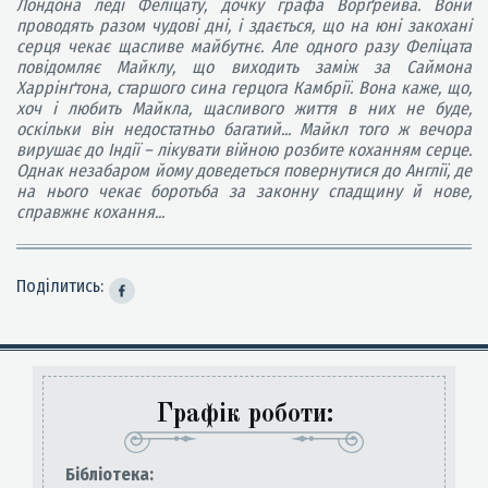
Лондона леді Феліцату, дочку графа Ворґрейва. Вони
проводять разом чудові дні, і здається, що на юні закохані
серця чекає щасливе майбутнє. Але одного разу Феліцата
повідомляє Майклу, що виходить заміж за Саймона
Харрінґтона, старшого сина герцога Камбрії. Вона каже, що,
хоч і любить Майкла, щасливого життя в них не буде,
оскільки він недостатньо багатий... Майкл того ж вечора
вирушає до Індії – лікувати війною розбите коханням серце.
Однак незабаром йому доведеться повернутися до Англії, де
на нього чекає боротьба за законну спадщину й нове,
справжнє кохання...
Поділитись:
Графік роботи:
Бiблiотека: