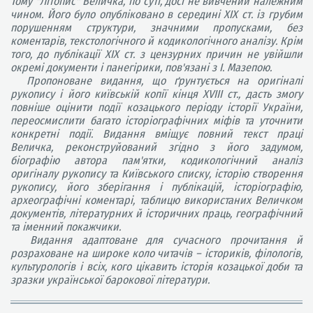
Тому "Літопис" Величка, по суті, досі не вивчений належним
чином. Його було опубліковано в середині XIX ст. із грубим
порушенням структури, значними пропусками, без
коментарів, текстологічного й кодикологічного аналізу. Крім
того, до публікації XIX ст. з цензурних причин не увійшли
окремі документи і панегірики, пов'язані з І. Мазепою.
Пропоноване видання, що ґрунтується на оригіналі
рукопису і його київській копії кінця XVIII ст., дасть змогу
повніше оцінити події козацького періоду історії України,
переосмислити багато історіографічних міфів та уточнити
конкретні події. Видання вміщує повний текст праці
Величка, реконструйований згідно з його задумом,
біографію автора пам'ятки, кодикологічний аналіз
оригіналу рукопису та Київського списку, історію створення
рукопису, його зберігання і публікацій, історіографію,
археографічні коментарі, таблицю використаних Величком
документів, літературних й історичних праць, географічний
та іменний покажчики.
Видання адаптоване для сучасного прочитання й
розраховане на широке коло читачів – істориків, філологів,
культурологів і всіх, кого цікавить історія козацької доби та
зразки української барокової літератури.