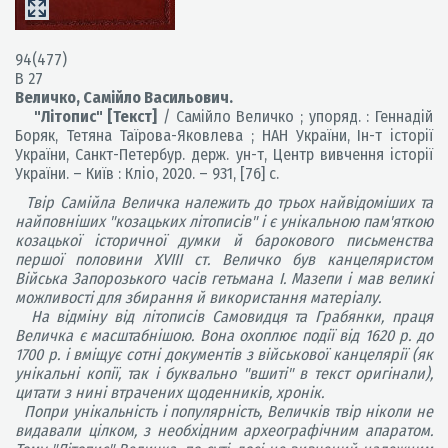
94(477)
В 27
Величко, Самійло Васильович.
"Літопис" [Текст]
/ Самійло Величко ; упоряд. : Геннадій
Боряк, Тетяна Таїрова-Яковлева ; НАН України, Ін-т історії
України, Санкт-Петербур. держ. ун-т, Центр вивчення історії
України. – Київ : Кліо, 2020. – 931, [76] с.
Твір Самійла Величка належить до трьох найвідоміших та
найповніших "козацьких літописів" і є унікальною пам'яткою
козацької історичної думки й барокового письменства
першої половини XVIII ст. Величко був канцеляристом
Війська Запорозького часів гетьмана І. Мазепи і мав великі
можливості для збирання й використання матеріалу.
На відміну від літописів Самовидця та Грабянки, праця
Величка є масштабнішою. Вона охоплює події від 1620 р. до
1700 р. і вміщує сотні документів з військової канцелярії (як
унікальні копії, так і буквально "вшиті" в текст оригінали),
цитати з нині втрачених щоденників, хронік.
Попри унікальність і популярність, Величків твір ніколи не
видавали цілком, з необхідним археографічним апаратом.