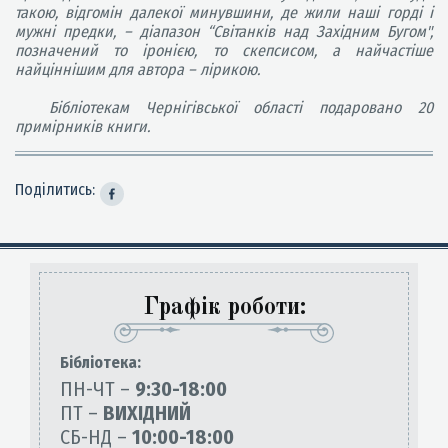
такою, відгомін далекої минувшини, де жили наші горді і
мужні предки, – діапазон “Світанків над Західним Бугом",
позначений то іронією, то скепсисом, а найчастіше
найціннішим для автора – лірикою.
Бібліотекам Чернігівської області подаровано 20
примірників книги.
Поділитись:
Графік роботи:
Бiблiотека:
ПН-ЧТ –
9:30-18:00
ПТ –
ВИХІДНИЙ
СБ-НД –
10:00-18:00