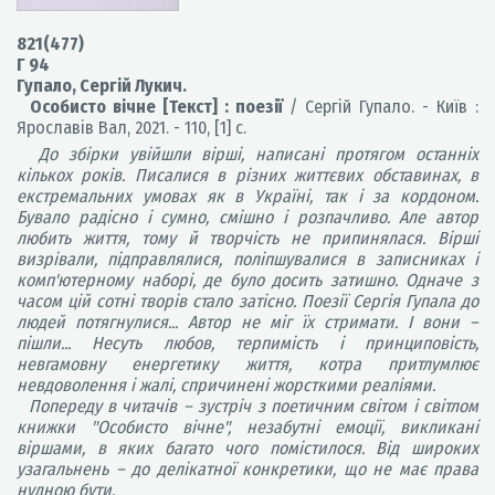
821(477)
Г 94
Гупало, Сергій Лукич.
Особисто вічне [Текст] : поезії
/ Сергій Гупало. - Київ :
Ярославів Вал, 2021. - 110, [1] с.
До збірки увійшли вірші, написані протягом останніх
кількох років. Писалися в різних життєвих обставинах, в
екстремальних умовах як в Україні, так і за кордоном.
Бувало радісно і сумно, смішно і розпачливо. Але автор
любить життя, тому й творчість не припинялася. Вірші
визрівали, підправлялися, поліпшувалися в записниках і
комп'ютерному наборі, де було досить затишно. Одначе з
часом цій сотні творів стало затісно. Поезії Сергія Гупала до
людей потягнулися... Автор не міг їх стримати. І вони –
пішли... Несуть любов, терпимість і принциповість,
невгамовну енергетику життя, котра притлумлює
невдоволення і жалі, спричинені жорсткими реаліями.
Попереду в читачів – зустріч з поетичним світом і світлом
книжки "Особисто вічне", незабутні емоції, викликані
віршами, в яких багато чого помістилося. Від широких
узагальнень – до делікатної конкретики, що не має права
нудною бути.