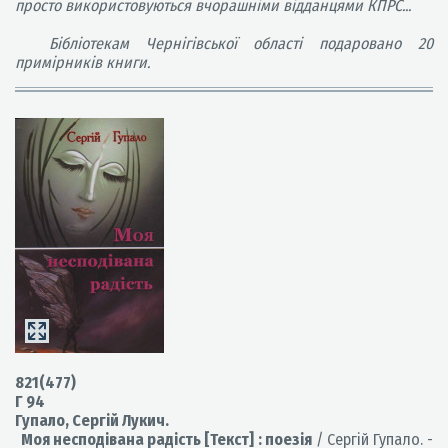
просто використовуються вчорашніми відданцями КПРС...
Бібліотекам Чернігівської області подаровано 20
примірників книги.
821(477)
Г 94
Гупало, Сергій Лукич.
Моя несподівана радість [Текст] : поезія
/ Сергій Гупало. -