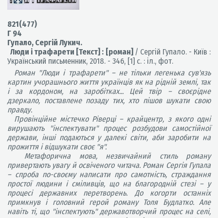
821(477)
Г 94
Гупало, Сергій Лукич.
Люди і трафарети [Текст] : [роман]
/ Сергій Гупало. - Київ :
Український письменник, 2018. - 346, [1] с. : іл., фот.
Роман "Люди і трафарети" – не тільки легенька сув'язь
картин учорашнього життя українців як на рідній землі, так
і за кордоном, на заробітках... Цей твір – своєрідне
дзеркало, поставлене позаду тих, хто пішов шукати свою
правду.
Провінційне містечко Ріверці – крайцентр, з якого одні
вирушають "інспектувати" процес розбудови самостійної
держави, інші подаються у далекі світи, аби заробити на
прожиття і відшукати своє "я".
Метафорична мова, незвичайний стиль роману
привертають увагу й освіченого читача. Роман Сергія Гупала
– спроба по-своєму написати про самотність, страждання
простої людини і сміливців, що на благородній стезі – у
процесі державних перетворень. До когорти останніх
примкнув і головний герой роману Толя Будлатко. Але
навіть ті, що "інспектують" державотворчий процес на селі,