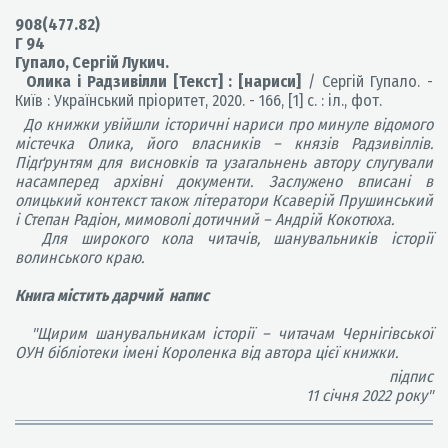
908(477.82)
Г 94
Гупало, Сергій Лукич.
Олика і Радзивілли [Текст] : [нариси]
/ Сергій Гупало. -
Київ : Український пріоритет, 2020. - 166, [1] с. : іл., фот.
До книжки увійшли історичні нариси про минуле відомого
містечка Олика, його власників – князів Радзивіллів.
Підґрунтям для висновків та узагальнень автору слугували
насамперед архівні документи. Заслужено вписані в
олицький контекст також літератори Ксаверій Прушинський
і Степан Радіон, мимоволі дотичний – Андрій Кокотюха.
Для широкого кола читачів, шанувальників історії
волинського краю.
Книга містить дарчий напис
"Щирим шанувальникам історії – читачам Чернігівської
ОУН бібліотеки імені Короленка від автора цієї книжки.
підпис
11 січня 2022 року"