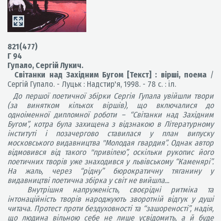
821(477)
Г 94
Гупало, Сергій Лукич.
Світанки над Західним Бугом [Текст] : вірші, поема
/
Сергій Гупало. - Луцьк : Надстир'я, 1998. - 78 с. : іл.
До першої поетичної збірки Сергія Гупала увійшли твори
(за винятком кількох віршів), що включалися до
одноіменної дипломної роботи – “Світанки над Західним
Бугом”, котра була захищена з відзнакою в Літературному
інституті і позачергово ставилася у план випуску
московського видавництва "Молодая гвардия”. Однак автор
відмовився від такого "привілею”, оскільки рукопис його
поетичних творів уже знаходився у львівському “Каменярі”.
На жаль, через “рідну” бюрократичну тяганину у
видавництві поетична збірка у світ не вийшла...
Внутрішня напруженість, своєрідні ритміка та
інтонаційність творів народжують зворотній відгук у душі
читача. Протест проти бездуховності та “зашореності”, надія,
що людина вільною себе не лише усвідомить, а й буде