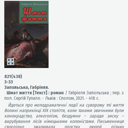
821(438)
З-33
Запольська, Габріеля.
Шмат життя [Текст] : роман
/ Габріеля Запольська ; пер. з
пол. Сергій Гупало. - Львів : Сполом, 2021. - 418 с.
Йдеться про мелодраматичні події на суворому тлі життя
Волині наприкінці XIX століття, коли такими звичними були
конокрадство, алкоголізм, бездумне – заради зиску –
вирубування лісів німецькими колоністами. Письменниця
своєрідно змалювала простих людей різних