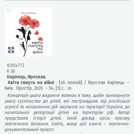
821(477)
К 26
Карпець, Ярослав.
Квіти гинуть на війні
: [зб. поезій] / Ярослав Карпець. –
Київ : Простір, 2026. – 54, [1] с. : іл.
Концепція цього видання полягає в тому, щоби привернути
увагу суспільства до дітей, які постраждали від російської
агресії та незаконних дій окупанта на території України, до
нелегальної депортації дітей на територію рф. Автор
представив історії дітей, їхній досвід крізь призму
поетичного бачення. Себто, жанр цієї книги – поетично-
документальний проєкт.