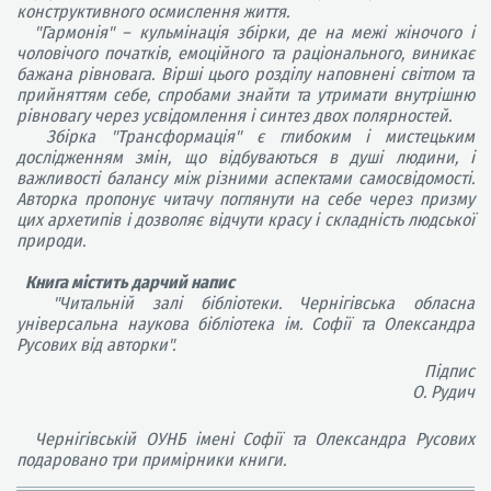
конструктивного осмислення життя.
"Гармонія" – кульмінація збірки, де на межі жіночого і
чоловічого початків, емоційного та раціонального, виникає
бажана рівновага. Вірші цього розділу наповнені світлом та
прийняттям себе, спробами знайти та утримати внутрішню
рівновагу через усвідомлення і синтез двох полярностей.
Збірка "Трансформація" є глибоким і мистецьким
дослідженням змін, що відбуваються в душі людини, і
важливості балансу між різними аспектами самосвідомості.
Авторка пропонує читачу поглянути на себе через призму
цих архетипів і дозволяє відчути красу і складність людської
природи.
Книга містить дарчий напис
"Читальній залі бібліотеки. Чернігівська обласна
універсальна наукова бібліотека ім. Софії та Олександра
Русових від авторки".
Підпис
О. Рудич
Чернігівській ОУНБ імені Софії та Олександра Русових
подаровано три примірники книги.