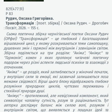
821(477.51)
Р 83
Рудич, Оксана Григорівна.
Трансформація
: [поет. збірка] / Оксана Рудич. – Дрогобич
: Посвіт, 2026. – 155 с.
Сьома поетична збірка чернігівської поетки Оксани Рудич
(ОРфеї) "Трансформація" – це глибокий і багатошаровий
віршований цикл, у якому розкриваються теми самопошуку,
душевних змін і гармонії між внутрішнім і зовнішнім світом.
Збірка поділяється на три розділи: "Аніма", "Анімус" та
"Гармонія", кожен з яких пропонує читачеві поетичну
подорож через різні аспекти людської психіки та взаємодії з
оточенням.
"Аніма" – це розділ, який заглиблюється у жіночий початок,
у внутрішні сили та емоції, які зазвичай залишаються поза
межами свідомості. Вірші цього блоку відображають глибоке
розуміння природних циклів, чуттєвих переживань і
стихійної природи душі.
"Анімус" – протилежний, але невід'ємний компонент, який
символізує чоловічу сутність, розум та раціональність. Тут
авторка досліджує баланс між силою волі, розумом і
внутрішнім світом, що виявляється у пошуках ідей та