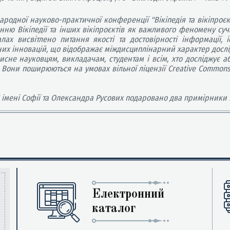
ародної науково-практичної конференції "Вікіпедія та вікіпроєк
ню Вікіпедїї та інших вікіпроєктів як важливого феномену суч
лах висвітлено питання якості та достовірності інформації, іс
ічних інновацій, що відображає міждисциплінарний характер дослі
е науковцям, викладачам, студентам і всім, хто досліджує або 
Вони поширюються на умовах вільної ліцензії Creative Commons Att
 імені Софії та Олександра Русових подаровано два примірники 
Електронний
каталог