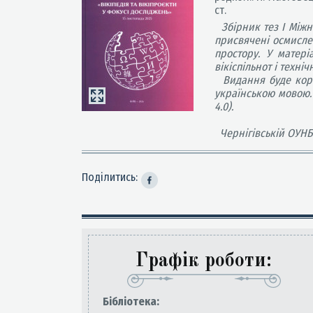
ст.
Збірник тез І Міжн
присвячені осмислен
простору. У матеріа
вікіспільнот і техн
Видання буде корисн
українською мовою. 
4.0).
Чернігівській ОУНБ
Поділитись:
Графік роботи:
Бiблiотека: