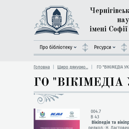
Чернігівсь
нау
імені Софі
Про бібліотеку
Ресурси
Головна
Щиро дякуємо...
ГО "ВІКІМЕДІА УК
ГО "ВІКІМЕДІА
004.7
В 43
Вікіпедія та вікі
редкол.: Н. Ластовець 