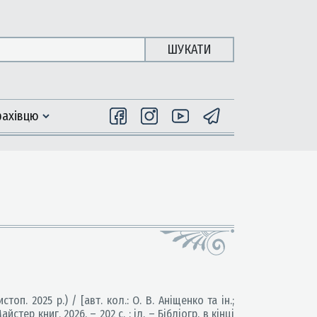
ШУКАТИ
фахiвцю
стоп. 2025 р.) / [авт. кол.: О. В. Аніщенко та ін.;
айстер книг, 2026. – 202 с. : іл. – Бібліогр. в кінці