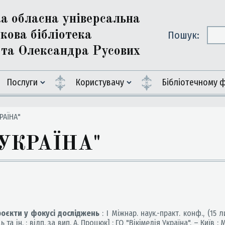
ка обласна універсальна
кова бібліотека
Пошук:
ї та Олександра Русових
Послуги
Користувачу
Бiблiотечному 
РАЇНА"
 УКРАЇНА"
проєкти у фокусі досліджень
: І Міжнар. наук.-практ. конф., (15 ли
та ін. ; відп. за вип. А. Процюк] ; ГО "Вікімедія Україна". – Київ : М