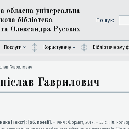
ка обласна універсальна
кова бібліотека
Пошук:
ї та Олександра Русових
Послуги
Користувачу
Бiблiотечному 
слав Гаврилович
слав Гаврилович
ка [Текст] : [зб. поезії].
– Ічня : Формат, 2017. – 55 с. : іл. кольо