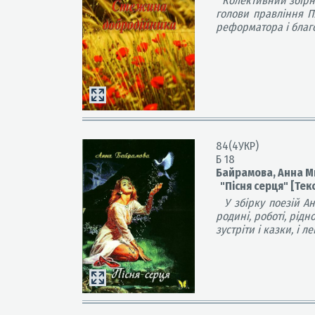
Колективний збірн
голови правління ПА
реформатора і благ
84(4УКР)
Б 18
Байрамова, Анна М
"Пісня серця" [Текст
У збірку поезій А
родині, роботі, рідн
зустріти і казки, і л