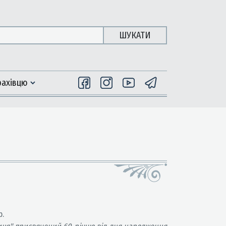
ШУКАТИ
фахiвцю
р.