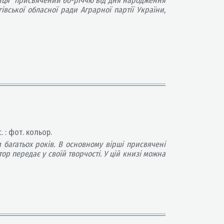
иця" присвячений 60-річчю від дня народження
івської обласної ради Аграрної партії України,
. : фот. кольор.
 багатьох років. В основному вірші присвячені
тор передає у своїй творчості. У цій книзі можна