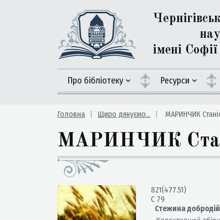
Чернігівсь
нау
імені Софі
Про бібліотеку
Ресурси
Головна
Щиро дякуємо...
МАРИНЧИК Стані
МАРИНЧИК Стані
821(477.51)
С 79
Стежина добродійни