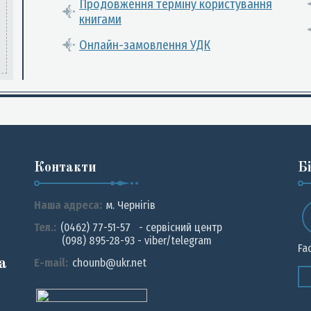
Продовження терміну користування
книгами
Онлайн-замовлення УДК
Контакти
Б
Наша адреса:
м. Чернiгiв
Тел.:
(0462) 77-51-57 - сервісний центр
(098) 895-28-93 - viber/telegram
Fa
а
E-mail:
chounb@ukr.net