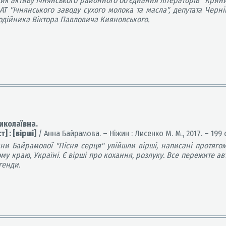
ик активу Ічнянського районного об'єднання літераторів "Крин
Т "Ічнянського заводу сухого молока та масла", депутата Черніг
одійника Віктора Павловича Кияновського.
иколаївна.
] : [вірші]
/ Анна Байрамова. – Ніжин : Лисенко М. М., 2017. – 199 с
нни Байрамової "Пісня серця" увійшли вірші, написані протягом
ому краю, Україні. Є вірші про кохання, розлуку. Все пережите ав
егенди.