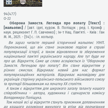
94(477)
О-22
Оборона Замостя. Легенда про лопату [Текст] :
[мальопис]
/ [авт. ідеї, худож. В. Поліщук ; ред. І. Кромф ;
наук. рецензент Г. П. Савченко] ; Ін-т Нац. Пам'яті. - Київ : Ган
М. М., 2021. - [54] с. : іл. кольор.
Ви зараз читаєте перший історичний мальопис УІНП.
Переконаний, що він стане знаковою подією в справі
популяризації історії, а також відновлення та збереження
національної пам'яті українського народу. Але тут буде не
про це. Відкриття, Саме це слово асоціюється із "Обороною
Замостя. Легендою про лопату". Він стане відкриттям у
різних смислах. Відкриває новий для нас формат
популяризаційних матеріалів. Відкриває маловідому для
українців сторінку українсько-польського військового союзу
та протидії більшовикам на початку XX століття.
А також є відкриттям для широкого загалу таланту нашого
співробітника – автора, художника і сценариста коміксу
Володимира Поліщука.
Тож нехай всі ці відкриття стануть приємним доповненням
до кращого розуміння минулого та втіхи від прочитання