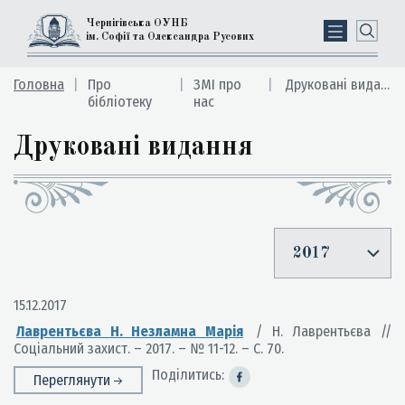
Чернігівська ОУНБ
ім. Софії та Олександра Русових
Головна
Про
ЗМІ про
Друковані видання
бібліотеку
нас
Друковані видання
2017
15.12.2017
Лаврентьєва Н. Незламна Марія
/ Н. Лаврентьєва //
Соціальний захист. – 2017. – № 11-12. – С. 70.
Поділитись:
Переглянути