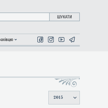
ШУКАТИ
фахiвцю
2015