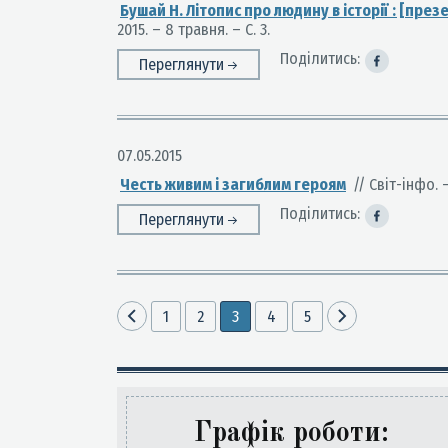
Бушай Н. Літопис про людину в історії : [през
2015. – 8 травня. – С. 3.
Поділитись:
Переглянути
07.05.2015
Честь живим і загиблим героям
// Світ-інфо. –
Поділитись:
Переглянути
1
2
3
4
5
Графік роботи: