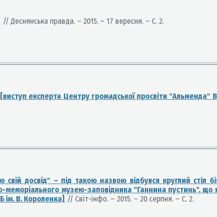
// Деснянська правда. – 2015. – 17 вересня. – С. 2.
 [виступ експерта Центру громадської просвіти "Альменда" 
ю свій досвід" – під такою назвою відбувся круглий стіл бі
ко-меморіального музею-заповідника "Ганнина пустинь", що 
Б ім. В. Короленка]
// Світ-інфо. – 2015. – 20 серпня. – С. 2.