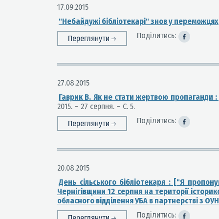
17.09.2015
"Небайдужі бібліотекарі" знов у переможцях
Поділитись:
Переглянути
27.08.2015
Гаврик В. Як не стати жертвою пропаганди :
2015. – 27 серпня. – С. 5.
Поділитись:
Переглянути
20.08.2015
День сільського бібліотекаря : ["Я пропону
Чернігівщини 12 серпня на території істори
обласного відділення УБА в партнерстві з ОУН
Поділитись:
Переглянути