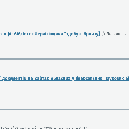
ар-офіс бібліотек Чернігівщини "здобув" бронзу]
// Деснянська 
ії документів на сайтах обласних універсальних наукових б
иба // Отчий поріг. – 2015. – червень. – С. 14.