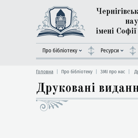
Чернігівсь
нау
імені Софі
Про бібліотеку
Ресурси
Головна
Про бібліотеку
ЗМІ про нас
Др
Друковані видан