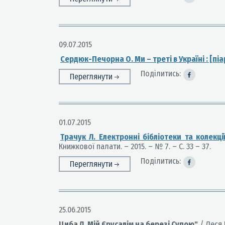
09.07.2015
Сердюк-Печорна О. Ми – треті в Україні : [пі
Поділитись:
Переглянути
01.07.2015
Трачук Л. Електронні бібліотеки та колекц
Книжкової палати. – 2015. – № 7. – С. 33 – 37.
Поділитись:
Переглянути
25.06.2015
Циба Л. Мій Єрусалім на березі Супою"
/ Леся Ц