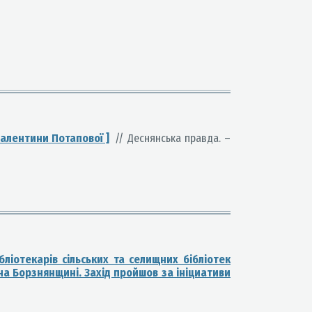
Валентини Потапової ]
// Деснянська правда. –
бліотекарів сільських та селищних бібліотек
на Борзнянщині. Захід пройшов за ініциативи