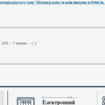
ентація другого тому "Літопису доль та днів минулих в ОУНБ ім.
 2015. – 7 травня. – С. 2
Електронний