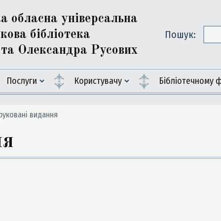
ка обласна універсальна
кова бібліотека
Пошук:
ї та Олександра Русових
Послуги
Користувачу
Бiблiотечному 
уковані видання
ня