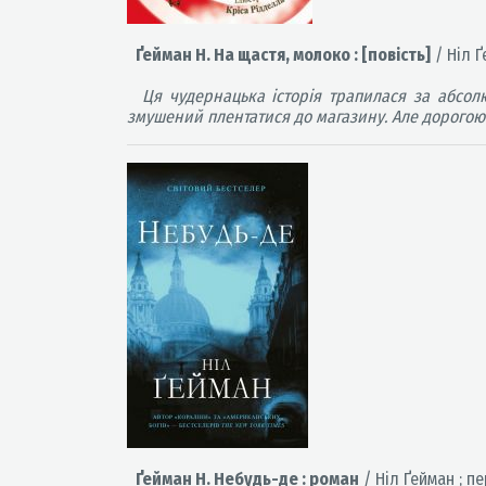
Ґейман Н. На щастя, молоко : [повість]
/ Ніл Ґ
Ця чудернацька історія трапилася за абсол
змушений плентатися до магазину. Але дорогою 
Ґейман Н. Небудь-де : роман
/ Ніл Ґейман ; пер