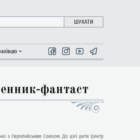
ШУКАТИ
фахiвцю
менник-фантаст
но з Європейським Союзом. До цієї дати Центр