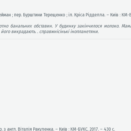
ейман ; пер. Бурштини Терещенко ; іл. Кріса Рідделла. – Київ : КМ-Б
ютно банальних обставин. У будинку закінчилося молоко. Мама 
його викрадають. . справжнісінькі інопланетяни.
. з англ. Віталія Ракуленка. – Київ : КМ-БУКС, 2017. – 430 с.