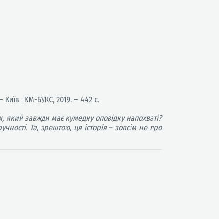
 Київ : КМ-БУКС, 2019. – 442 с.
х, який завжди має кумедну оповідку напохваті?
ності. Та, зрештою, ця історія – зовсім не про