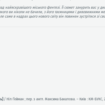
ад найяскравішого міського фентезі. Її сюжет занурить вас у д
 якого ви ніколи не бачили, з його таємницями і дивовижними 
ле саме в надрах цього нового світу він повинен зустрітися зі св
нь]
/ Ніл Ґейман ; пер. з англ. Максима Бакалова. – Київ : КМ-БУКС, 2