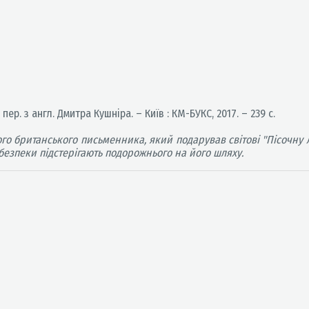
 пер. з англ. Дмитра Кушніра. – Київ : КМ-БУКС, 2017. – 239 с.
о британського письменника, який подарував світові "Пісочну Л
ебезпеки підстерігають подорожнього на його шляху.