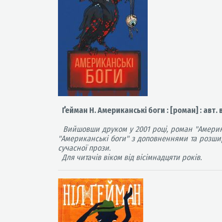
Ґейман Н. Американські боги : [роман] : авт. 
Вийшовши друком у 2001 році, роман "Америка
"Американські боги" з доповненнями та розши
сучасної прози.
Для читачів віком від вісімнадцяти років.