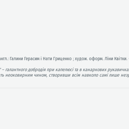
 англ.: Галини Герасим і Нати Гриценко ; худож. оформ. Ліни Квітки. –
" – галантного добродія при капелюсі та в канаркових рукавичка
геть неоковирним чином, створивши всім навколо самі лише незруч