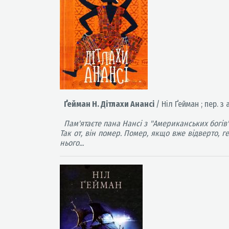
Ґейман Н. Дітлахи Анансі
/ Ніл Ґейман ; пер. з
Пам'ятаєте пана Нансі з "Американських богів
Так от, він помер. Помер, якщо вже відверто, 
нього...