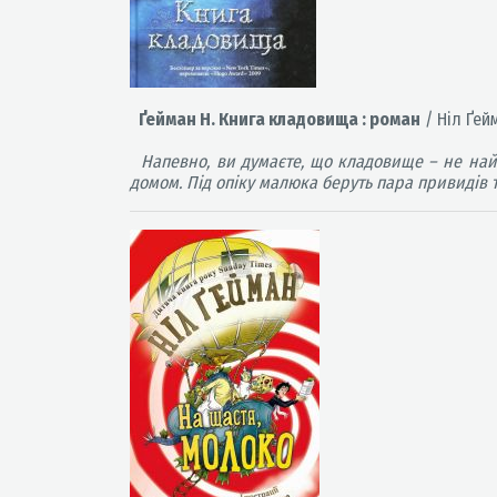
Ґейман Н. Книга кладовища : роман
/ Ніл Ґейм
Напевно, ви думаєте, що кладовище – не най
домом. Під опіку малюка беруть пара привидів т