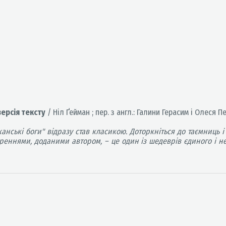
версія тексту
/ Ніл Ґейман ; пер. з англ.: Галини Герасим і Олеся Пет
нські боги" відразу став класикою. Доторкніться до таємниць і
реннями, доданими автором, – це один із шедеврів єдиного і н