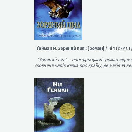
Ґейман Н. Зоряний пил : [роман]
/ Ніл Ґейман ;
"Зоряний пил" – пригодницький роман відомог
сповнена чарів казка про країну, де магія та н