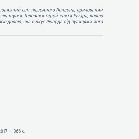
ивовижний світ підземного Лондона, прихований
мешканцями. Головний герой книги Річард, волею
оєю долею, яка очікує Річарда під вулицями його
017. – 366 с.