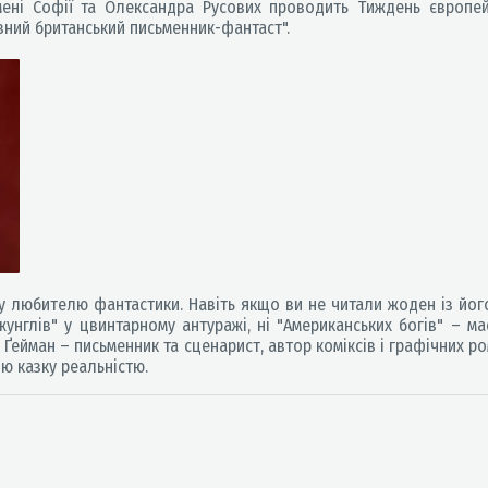
імені Софії та Олександра Русових проводить Тиждень європей
вний британський письменник-фантаст".
му любителю фантастики. Навіть якщо ви не читали жоден із його 
нглів" у цвинтарному антуражі, ні "Американських богів" – ма
л Ґейман – письменник та сценарист, автор коміксів і графічних ро
ою казку реальністю.