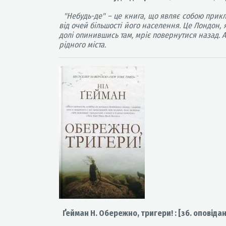
"Небудь-де" – це книга, що являє собою прикл
від очей більшості його населення. Це Лондон,
долі опинившись там, мріє повернутися назад. А
рідного міста.
Ґейман Н. Обережно, тригери! : [зб. оповіда