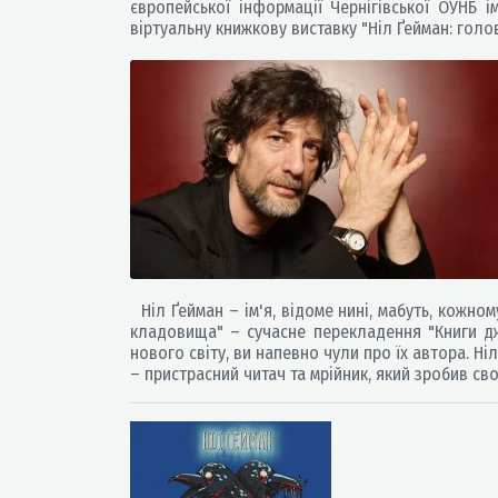
європейської інформації Чернігівської ОУНБ 
віртуальну книжкову виставку "Ніл Ґейман: голо
Ніл Ґейман – ім'я, відоме нині, мабуть, кожно
кладовища" – сучасне перекладення "Книги джу
нового світу, ви напевно чули про їх автора. Ні
– пристрасний читач та мрійник, який зробив св