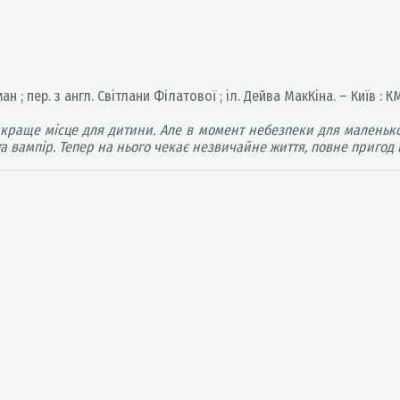
ан ; пер. з англ. Світлани Філатової ; іл. Дейва МакКіна. – Київ : КМ
краще місце для дитини. Але в момент небезпеки для маленько
а вампір. Тепер на нього чекає незвичайне життя, повне пригод і