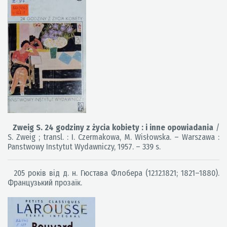
Zweig S. 24 godziny z życia kobiety : i inne opowiadania
/
S. Zweig ; transl. : I. Czermakowa, M. Wisłowska. – Warszawa :
Panstwowy Instytut Wydawniczy, 1957. – 339 s.
205 років від д. н. Гюстава Флобера (12.12.1821; 1821–1880).
Французький прозаїк.