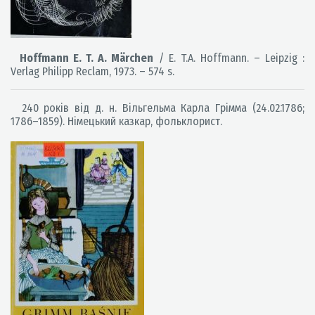
Hoffmann E. T. A. Märchen
/ E. T.A. Hoffmann. – Leipzig :
Verlag Philipp Reclam, 1973. – 574 s.
240 років від д. н. Вільгельма Карла Грімма (24.02.1786;
1786–1859). Німецький казкар, фольклорист.