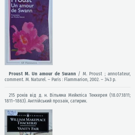
Proust M. Un amour de Swann
/ M. Proust ; annotateur,
comment. M. Naturel. – Paris : Flammarion, 2002. – 343 p.
215 років від д. н. Вільяма Мейкпіса Теккерея (18.07.1811;
1811–1863). Англійський прозаїк, сатирик.