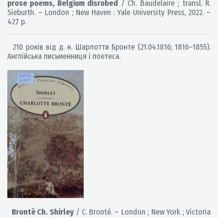
prose poems, Belgium disrobed
/ Ch. Baudelaire ; transl. R.
Sieburth. – London ; New Haven : Yale University Press, 2022. –
427 p.
210 років від д. н. Шарлотти Бронте (21.04.1816; 1816–1855).
Англійська письменниця і поетеса.
Brontē Ch. Shirley
/ C. Brontē. – London ; New York ; Victoria