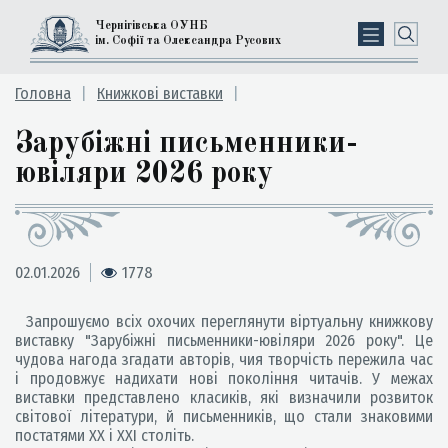
Чернігівська ОУНБ
ім. Софії та Олександра Русових
Головна
Книжкові виставки
Зарубіжні письменники-
ювіляри 2026 року
02.01.2026
1778
Запрошуємо всіх охочих переглянути віртуальну книжкову
виставку "Зарубіжні письменники-ювіляри 2026 року". Це
чудова нагода згадати авторів, чия творчість пережила час
і продовжує надихати нові покоління читачів. У межах
виставки представлено класиків, які визначили розвиток
світової літератури, й письменників, що стали знаковими
постатями ХХ і ХХІ століть.