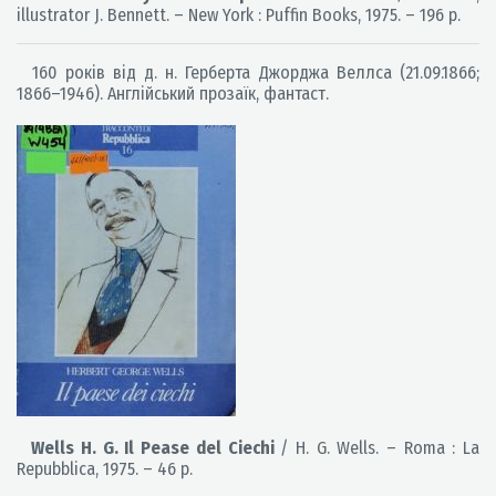
illustrator J. Bennett. – New York : Puffin Books, 1975. – 196 p.
160 років від д. н. Герберта Джорджа Веллса (21.09.1866;
1866–1946). Англійський прозаїк, фантаст.
Wells H. G. Il Pease del Ciechi
/ H. G. Wells. – Roma : La
Repubblica, 1975. – 46 p.