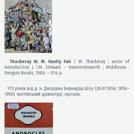
Thackeray W. M. Vanity Fair
/ W. Thackeray ; autor of
introduction J. I.M. Stewart. – Harmondsworth ; Middlesex :
Penguin Books, 1986. – 814 p.
170 років від д. н. Джорджа Бернарда Шоу (26.07.1856; 1856–
1950). Англійський драматург, прозаїк.