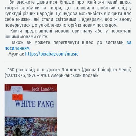
Ви зможете дізнатися більше про їхній життєвий шлях,
творчі здобутки та твори, що залишили глибокий слід у
культурі різних народів. Це чудова можливість відкрити для
себе книжки, які стали світовими шедеврами, або ж знову
повернутися до улюблених історій із новим поглядом.
Книги представлені мовою оригіналу або у перекладі
іншими мовами світу.
Також ви можете переглянути відео до виставки
за
посиланням
Музика:
https://pixabay.com/music
150 років від д. н. Джека Лондона (Джона Ґріффіта Чейні)
(12.01.1876; 1876–1916). Американський прозаїк.