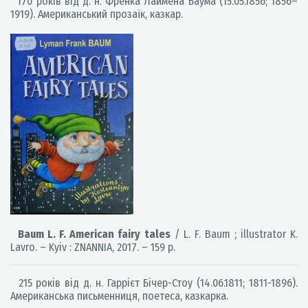
170 років від д. н. Френка Лаймена Баума (15.05.1856; 1856–
1919). Американський прозаїк, казкар.
Baum L. F. American fairy tales
/ L. F. Baum ; illustrator K.
Lavro. – Kyiv : ZNANNIA, 2017. – 159 p.
215 років від д. н. Гаррієт Бічер-Стоу (14.06.1811; 1811-1896).
Американська письменниця, поетеса, казкарка.