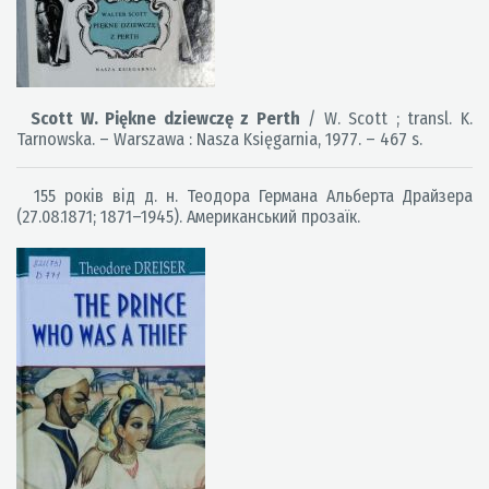
Scott W. Piękne dziewczę z Perth
/ W. Scott ; transl. K.
Tarnowska. – Warszawa : Nasza Księgarnia, 1977. – 467 s.
155 років від д. н. Теодора Германа Альберта Драйзера
(27.08.1871; 1871–1945). Американський прозаїк.