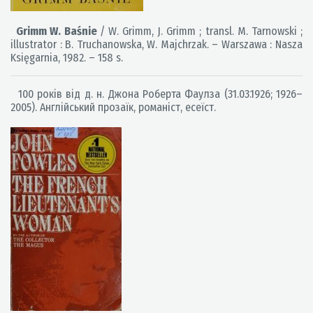
Grimm W. Baśnie
/ W. Grimm, J. Grimm ; transl. M. Tarnowski ;
illustrator : B. Truchanowska, W. Majchrzak. – Warszawa : Nasza
Księgarnia, 1982. – 158 s.
100 років від д. н. Джона Роберта Фаулза (31.03.1926; 1926–
2005). Англійський прозаїк, романіст, есеїст.