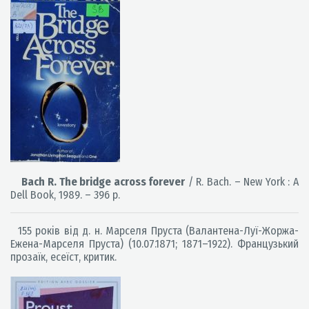
Bach R. The bridge across forever
/ R. Bach. – New York : A
Dell Book, 1989. – 396 p.
155 років від д. н. Марселя Пруста (Валантена-Луї-Жоржа-
Ежена-Марселя Пруста) (10.07.1871; 1871–1922). Французький
прозаїк, есеїст, критик.