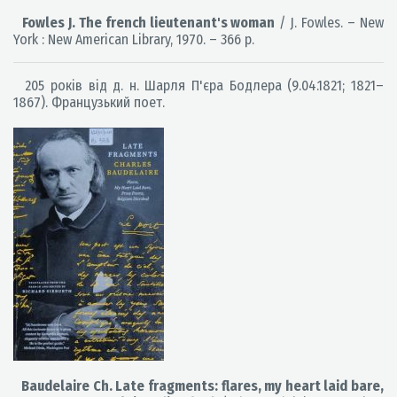
Fowles J. The french lieutenant's woman
/ J. Fowles. – New
York : New American Library, 1970. – 366 p.
205 років від д. н. Шарля П'єра Бодлера (9.04.1821; 1821–
1867). Французький поет.
Baudelaire Ch. Late fragments: flares, my heart laid bare,