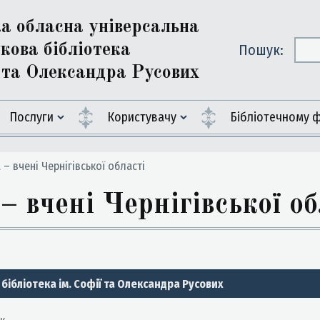
ка обласна універсальна
кова бібліотека
Пошук:
ї та Олександра Русових
Послуги
Користувачу
Бiблiотечному 
 – вчені Чернігівської області
– вчені Чернігівської об
бібліотека ім. Софії та Олександра Русових