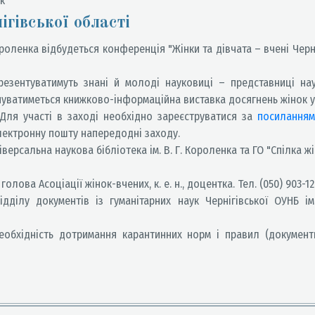
ук
ігівської області
 Короленка відбудеться конференція "Жінки та дівчата – вчені Че
резентуватимуть знані й молоді науковиці – представниці на
онуватиметься книжково-інформаційна виставка досягнень жінок у
Для участі в заході необхідно зареєструватися за
посиланням
лектронну пошту напередодні заходу.
ерсальна наукова бібліотека ім. В. Г. Короленка та ГО "Спілка жі
ова Асоціації жінок-вчених, к. е. н., доцентка. Тел. (050) 903-12
ілу документів із гуманітарних наук Чернігівської ОУНБ ім. В
хідність дотримання карантинних норм і правил (документи