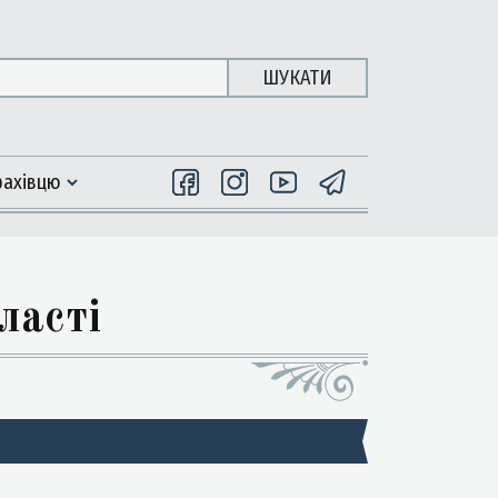
ШУКАТИ
фахiвцю
ласті