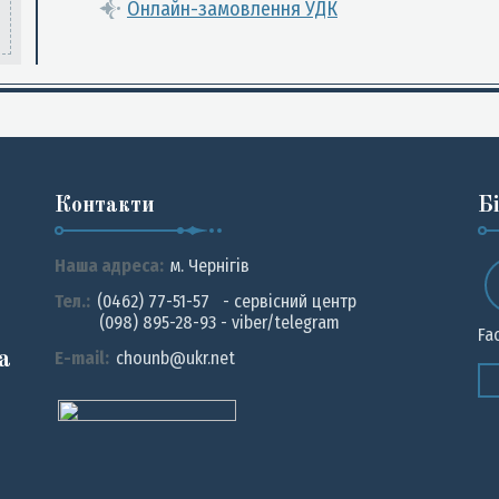
Онлайн-замовлення УДК
Контакти
Б
Наша адреса:
м. Чернiгiв
Тел.:
(0462) 77-51-57 - сервісний центр
(098) 895-28-93 - viber/telegram
Fa
а
E-mail:
chounb@ukr.net