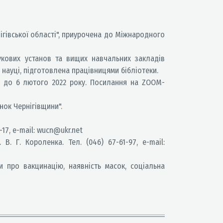
рнігівської області", приурочена до Міжнародного
укових установ та вищих навчальних закладів
 науці, підготовлена працівницями бібліотеки.
до 6 лютого 2022 року. Посилання на ZOOM-
нок Чернігівщини".
-17, e-mail: wucn@ukr.net
. Г. Короленка. Тел. (046) 67-61-97, e-mail:
 про вакцинацію, наявність масок, соціальна