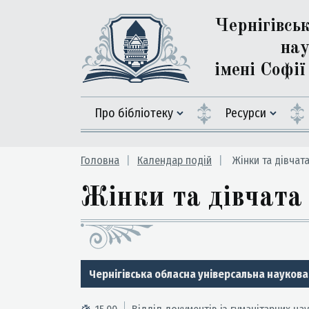
Чернігівсь
нау
імені Софі
Про бібліотеку
Ресурси
Головна
Календар подій
Жінки та дівчата
Жінки та дівчата 
Чернігівська обласна універсальна наукова 