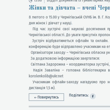
15.00
Відділ документів із гуманітарних на
Жінки та дівчата – вчені Черн
8 лютого о 15.00 у Чернігівській ОУНБ ім. В. Г.
дня жінок і дівчат у науці.
Під час зустрічі свої наукові досягнення п
Чернігівської області. До уваги присутніх проп
Зустріч відбуватиметься офлайн та онлайн. 
конференцію буде відправлено учасникам на е
Організатори заходу – Чернігівська обласна унів
За додатковою інформацією звертатися:
Світлана Задорожна – координаторка зустрічі, гол
Надія Заваліна – головна бібліотекарка відд
korolenkolib@ukr.net
Учасникам офлайн-заходу нагадуємо про необ
дистанція 1,5 м).
Поділитись:
Повернутись