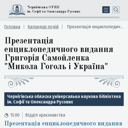
Чернігівська ОУНБ
ім. Софії та Олександра Русових
Головна
Календар подій
Презентація енциклопедичного видання Григорія Самойленка "Микола Гоголь і Україна"
Презентація
енциклопедичного видання
Григорія Самойленка
"Микола Гоголь і Україна"
Чернігівська обласна універсальна наукова бібліотека
ім. Софії та Олександра Русових
15.00
Відділ краєзнавства
Презентація енциклопедичного видання