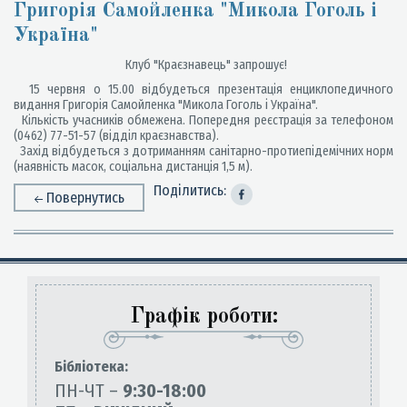
Григорія Самойленка "Микола Гоголь і
Україна"
Клуб "Краєзнавець" запрошує!
15 червня о 15.00 відбудеться презентація енциклопедичного
видання Григорія Самойленка "Микола Гоголь і Україна".
Кількість учасників обмежена. Попередня реєстрація за телефоном
(0462) 77-51-57 (відділ краєзнавства).
Захід відбудеться з дотриманням санітарно-протиепідемічних норм
(наявність масок, соціальна дистанція 1,5 м).
Поділитись:
Повернутись
Графік роботи:
Бiблiотека:
ПН-ЧТ –
9:30-18:00