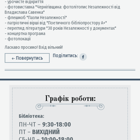
- урочисте відкриття
- фотовиставка "Чернігівщина: фотолітопис Незалежності від
Владислава Савенка"
- флешмоб "Пазли Незалежності"
- патріотичні вірші від "Поетичного бібліопростору А+"
- перегляд літератури "30 років Незалежності у документах"
- концертна програма
- фотолокації
Ласкаво просимо! Вхід вільний!
Поділитись:
Повернутись
Графік роботи:
Бiблiотека:
ПН-ЧТ –
9:30-18:00
ПТ –
ВИХІДНИЙ
СБ-НД –
10:00-18:00