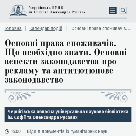
Чернігівська ОУНБ
ім. Софії та Олександра Русових
Головна
Календар подій
Основні права споживачів. Що необхідно знати. Основні аспекти законодавства про рекламу та антитютюнове законодавство
Основні права споживачів.
Що необхідно знати. Основні
аспекти законодавства про
рекламу та антитютюнове
законодавство
Чернігівська обласна універсальна наукова бібліотека
ім. Софії та Олександра Русових
15:00
Відділ документів із гуманітарних наук