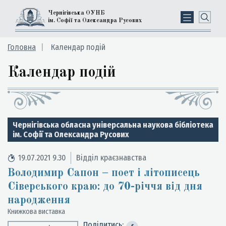
Чернігівська ОУНБ
ім. Софії та Олександра Русових
Головна
Календар подій
Календар подій
Чернігівська обласна універсальна наукова бібліотека
ім. Софії та Олександра Русових
19.07.2021 9.30
Відділ краєзнавства
Володимир Сапон – поет і літописець
Сіверського краю: до 70-річчя від дня
народження
Книжкова виставка
Поділитись: