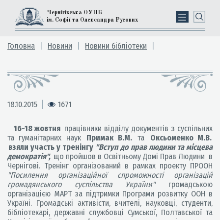
Чернігівська ОУНБ
ім. Софії та Олександра Русових
Головна
Новини
Новини бібліотеки
18.10.2015
1671
16-18 жовтня
працівники відділу документів з суспільних
та гуманітарних наук
Примак В.М.
та
Оксьоменко М.В.
взяли участь у тренінгу
"Вступ до прав людини та місцева
демократія",
що пройшов в Освітньому Домі Прав Людини в
Чернігові. Тренінг організований в рамках проекту ПРООН
"Посилення організаційної спроможності організацій
громадянського суспільства України"
громадською
організацією МАРТ за підтримки Програми розвитку ООН в
Україні. Громадські активісти, вчителі, науковці, студенти,
бібліотекарі, державні службовці Сумської, Полтавської та