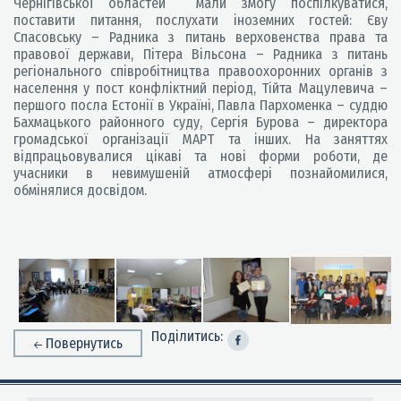
Чернігівської областей мали змогу поспілкуватися,
поставити питання, послухати іноземних гостей: Єву
Спасовську – Радника з питань верховенства права та
правової держави, Пітера Вільсона – Радника з питань
регіонального співробітництва правоохоронних органів з
населення у пост конфліктний період, Тійта Мацулевича –
першого посла Естонії в Україні, Павла Пархоменка – суддю
Бахмацького районного суду, Сергія Бурова – директора
громадської організації МАРТ та інших. На заняттях
відпрацьовувалися цікаві та нові форми роботи, де
учасники в невимушеній атмосфері познайомилися,
обмінялися досвідом.
Поділитись:
Повернутись