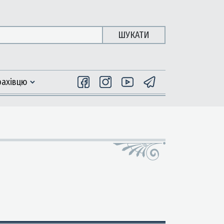
ШУКАТИ
фахiвцю