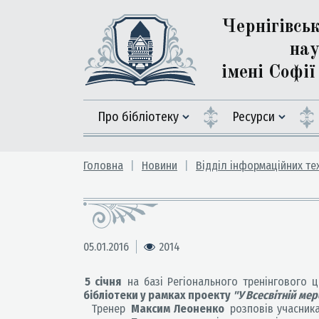
Чернігівсь
нау
імені Софі
Про бібліотеку
Ресурси
Головна
Новини
Відділ інформаційних те
05.01.2016
2014
5 січня
на базі Регіонального тренінгового 
бібліотеки у рамках проекту
"У Всесвітній мер
Тренер
Максим Леоненко
розповів учасника