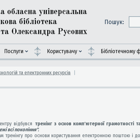
ка обласна універсальна
кова бібліотека
Пошук:
ї та Олександра Русових
Послуги
Користувачу
Бiблiотечному 
хнологій та електронних ресурсів
центру відбувся
тренінг з основ комп'ютерної грамотності т
ежі всі покоління".
м тренінгу про основи користування електронною поштою і доп