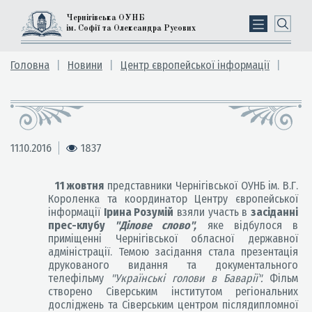
Чернігівська ОУНБ
ім. Софії та Олександра Русових
Головна
Новини
Центр європейської інформації
11.10.2016
1837
11 жовтня
представники Чернігівської ОУНБ ім. В.Г.
Короленка та координатор Центру європейської
інформації
Ірина Розумій
взяли участь в
засіданні
прес-клубу
"Ділове слово",
яке відбулося в
приміщенні Чернігівської обласної державної
адміністрації. Темою засідання стала презентація
друкованого видання та документального
телефільму
"Українські голови в Баварії".
Фільм
створено Сіверським інститутом регіональних
досліджень та Сіверським центром післядипломної