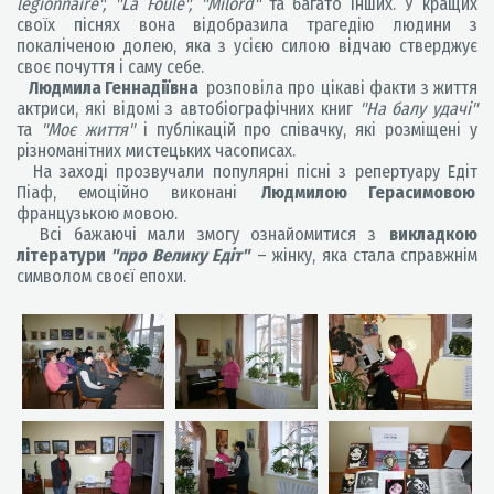
légionnaire", "La Foule", "Milord"
та багато інших. У кращих
своїх піснях вона відобразила трагедію людини з
покаліченою долею, яка з усією силою відчаю стверджує
своє почуття і саму себе.
Людмила Геннадіївна
розповіла про цікаві факти з життя
актриси, які відомі з автобіографічних книг
"На балу удачі"
та
"Моє життя"
і публікацій про співачку, які розміщені у
різноманітних мистецьких часописах.
На заході прозвучали популярні пісні з репертуару Едіт
Піаф, емоційно виконані
Людмилою Герасимовою
французькою мовою.
Всі бажаючі мали змогу ознайомитися з
викладкою
літератури
"про Велику Едіт"
– жінку, яка стала справжнім
символом своєї епохи.