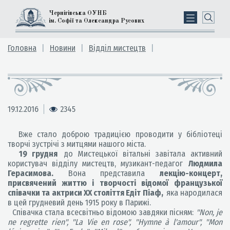
Чернігівська ОУНБ
ім. Софії та Олександра Русових
Головна
Новини
Відділ мистецтв
19.12.2016
2345
Вже стало доброю традицією проводити у бібліотеці
творчі зустрічі з митцями нашого міста.
19 грудня
до Мистецької вітальні завітала активний
користувач відділу мистецтв, музикант-педагог
Людмила
Герасимова.
Вона представила
лекцію-концерт,
присвячений життю і творчості відомої французької
співачки та актриси XX століття Едіт Піаф,
яка народилася
в цей грудневий день 1915 року в Парижі.
Співачка стала всесвітньо відомою завдяки пісням:
"Non, je
ne regrette rien", "La Vie en rose", "Hymne à l'amour", "Mon