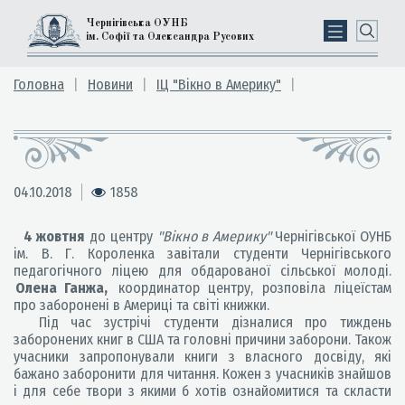
Чернігівська ОУНБ
ім. Софії та Олександра Русових
Головна
Новини
ІЦ "Вікно в Америку"
04.10.2018
1858
4 жовтня
до центру
"Вікно в Америку"
Чернігівської ОУНБ
ім. В. Г. Короленка завітали студенти Чернігівського
педагогічного ліцею для обдарованої сільської молоді.
Олена Ганжа,
координатор центру, розповіла ліцеїстам
про заборонені в Америці та світі книжки.
Під час зустрічі студенти дізналися про тиждень
заборонених книг в США та головні причини заборони. Також
учасники запропонували книги з власного досвіду, які
бажано заборонити для читання. Кожен з учасників знайшов
і для себе твори з якими б хотів ознайомитися та скласти