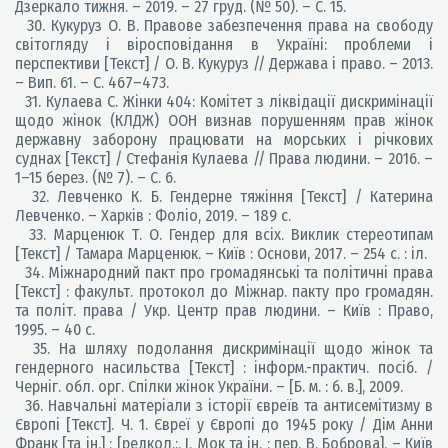
Дзеркало тижня. – 2019. – 27 груд. (№ 50). – С. 15.
30. Кукуруз О. В. Правове забезпечення права на свободу
світогляду і віросповідання в Україні: проблеми і
перспективи [Текст] / О. В. Кукуруз // Держава і право. – 2013.
– Вип. 61. – С. 467–473.
31. Кулаева С. Жінки 404: Комітет з ліквідації дискримінації
щодо жінок (КЛДЖ) ООН визнав порушенням прав жінок
державну заборону працювати на морських і річкових
суднах [Текст] / Стефанія Кулаева // Права людини. – 2016. –
1–15 берез. (№ 7). – С. 6.
32. Левченко К. Б. Гендерне тяжіння [Текст] / Катерина
Левченко. – Харків : Фоліо, 2019. – 189 с.
33. Марценюк Т. О. Гендер для всіх. Виклик стереотипам
[Текст] / Тамара Марценюк. – Київ : Основи, 2017. – 254 с. : іл.
34. Міжнародний пакт про громадянські та політичні права
[Текст] : факульт. протокол до Міжнар. пакту про громадян.
та політ. права / Укр. Центр прав людини. – Київ : Право,
1995. – 40 с.
35. На шляху подолання дискримінації щодо жінок та
гендерного насильства [Текст] : інформ.-практич. посіб. /
Черніг. обл. орг. Спілки жінок України. – [Б. м. : б. в.], 2009.
36. Навчальні матеріали з історії євреїв та антисемітизму в
Європі [Текст]. Ч. 1. Євреї у Європі до 1945 року / Дім Анни
Франк [та ін.] ; [редкол.:. І. Мок та ін. ; пер. В. Боброва]. – Київ