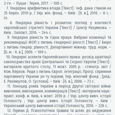
2-ге. – Луцьк : Терен, 2017. – 108 с.
7. Гендерна арифметика влади [Текст] : інф. дана станом на
25 берез. 2010 р. / Укр. жін. фонд. – Київ : [б. в.], 2010. – 8 с. :
іл.
8. Гендерна рівність і розвиток: погляд у контексті
європейської стратегії України [Текст] / Центр Разумкова. –
Київ : Заповіт, 2016. – 244 с.
9. Гендерна рівність та гідна праця. Вибрані конвенції та
рекомендації МОП з питань гендерної ріності [Текст] / Бюро
з питань гендер. рівності, Департамент міжнар. труд. норм. –
[Б. м. : б. в.], 2009. – 189 с.
10. Гендерні аспекти Європейського права: досвід адаптації
законодавства країн Центральної та Східної Європи [Текст] :
матеріали круглого столу, 11 жовт. 2005 р. : стеногр. звіт /
Ком. Верхов. Ради з питань Європ. інтеграції, Прогр. сприяння
парламенту України ун-ту Індіани, Укр. жіночий фонд ; [ред.:
Е. Рахімкулов, О. Суслова]. – Київ : [б. в.], 2006. – 72 с.
11. Геноцид ромів України в період Другої світової війни:
вивчення, викладання, комеморація [Текст] : матеріали наук.-
практ. конф. м. Київ, 4 жовт. 2016 р. / Укр. центр вивч. історії
Голокосту ; Укр. центр вивч. історії Голокосту. – Київ :
Український центр вивчення історії Голокосту, 2016. – 228 с.
12. Герман Д. Психологічна травма та шлях до видужання