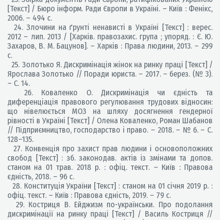
[Текст] / Бюро інформ. Ради Європи в Україні. – Київ : Фенікс,
2006. – 494 с.
24. Злочини на ґрунті ненависті в Україні [Текст] : верес.
2012 – лип. 2013 / [Харків. правозахис. група ; упоряд. : Є. Ю.
Захаров, В. М. Бацунов]. – Харків : Права людини, 2013. – 299
с.
25. Золотько Я. Дискримінація жінок на ринку праці [Текст] /
Ярослава Золотько // Поради юриста. – 2017. – берез. (№ 3).
– С. 14.
26. Коваленко О. Дискримінація чи єдність та
диференціація правового регулювання трудових відносин:
що нівелюється МОЗ на шляху досягнення гендерної
рівності в Україні [Текст] / Олена Коваленко, Роман Шабанов
// Підприємництво, господарство і право. – 2018. – № 6. – С.
128–135.
27. Конвенція про захист прав людини і основоположних
свобод [Текст] : зб. законодав. актів із змінами та допов.
станом на 01 трав. 2018 р. : офіц. текст. – Київ : Правова
єдність, 2018. – 96 с.
28. Конституція України [Текст] : станом на 01 січня 2019 р. :
офіц. текст. – Київ : Правова єдність, 2019. – 79 с.
29. Костриця В. Ейджизм по-українськи. Про подолання
дискримінації на ринку праці [Текст] / Василь Костриця //