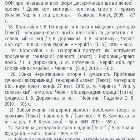
ООН про ліквідацію всіх форм дискримінації щодо жінок) :
проект / Держ. ком. молодіж. політики, спорту і туризму
України, Укр. ін-т соц. дослідж. – Харьков : Конус, 2005. – 87
с.
18. Дорожкіна І. В. Гендерна політика в місцевих громадах
[Текст] : інформац.-практ. посіб. для голів та депутатів сіл.,
селищ., міськ. рад / І. В. Дорожкіна, В. В. Ковальчук ; Черніг.
обл. орг. Спілки жінок України. – Чернігів : [б. в.], 2010. – 56 с.
19. Дорожкіна І. В. Гендерний портрет, як інструмент
просування гендерної рівності [Текст] : інформац.-практ.
посіб. / І. В. Дорожкіна, Л. М. Артеменко ; Черніг. обл. орг.
Спілки жінок України. – Чернігів : [б. в.], 2010. – 40 с.
20. Жінки Чернігівщини: історія і сучасність. Проблеми
сучасної дискримінації: гендерний аспект [Текст] : матеріали
обл. наук.-практ. конф. 27 квіт. 2010 р., м. Чернігів / Упр. у
справах сім'ї та молоді Черніг. облдержадміністраціїї [та ін.] ;
[редкол.: І. В. Дорожкіна та ін.]. – Чернігів : Падалко О. В.,
2010. – 105 с.
21. Забезпечення гендерної рівності: проблеми теорії та
практики [Текст] : навч. посіб. / [авт. кол.: Н. В. Камінська та
ін. ; за ред. Н. В. Камінської]. – Київ : КНТ, 2019. – 159 с.
22. Загальна декларація прав людини [Текст] / Укр. Правн.
Фундація. – Київ : Право, 1995. – 12 с.
23. Збірка документів Ради Європи, ратифікованих Україною