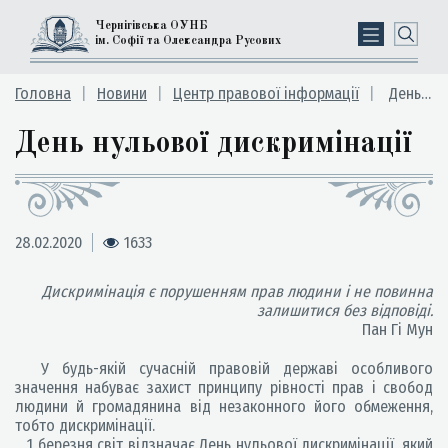
Чернігівська ОУНБ
ім. Софії та Олександра Русових
Головна
Новини
Центр правової інформації
День нульової дискримінації
День нульової дискримінації
28.02.2020
1633
Дискримінація є порушенням
прав людини і не повинна
залишитися без відповіді.
Пан Гі Мун
У будь-якій сучасній правовій державі особливого
значення набуває захист принципу рівності прав і свобод
людини й громадянина від незаконного його обмеження,
тобто дискримінації.
1 березня світ відзначає День нульової дискримінації, який