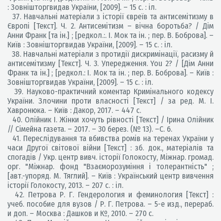
: Зовнішторгвидав України, [2009]. – 15 с. : іл.
37. Навчальні матеріали з історії євреїв та антисемітизму в
Європі [Текст]. Ч. 2. Антисемітизм – вічна боротьба? / Дім
Анни Франк [та ін.] ; [редкол.:. І. Мок та ін. ; пер. В. Боброва]. –
Київ : Зовнішторгвидав України, [2009]. – 15 с. : іл.
38. Навчальні матеріали з протидії дискримінації, расизму й
антисемітизму [Текст]. Ч. 3. Упередження. You 2? / [Дім Анни
Франк та ін.] ; [редкол.: І. Мок та ін. ; пер. В. Боброва]. – Київ :
Зовнішторгвидав України, [2009]. – 15 с. : іл.
39. Науково-практичний коментар Кримінального кодексу
України. Злочини проти власності [Текст] / за ред. М. І.
Хавронюка. – Київ : Дакор, 2017. – 447 с.
40. Олійник І. Жінки хочуть рівності [Текст] / Ірина Олійник
// Сімейна газета. – 2017. – 30 берез. (№ 13). –С. 6.
41. Переслідування та вбивства ромів на теренах України у
часи Другої світової війни [Текст] : зб. док., матеріалів та
спогадів / Укр. центр вивч. історії Голокосту, Міжнар. громад.
орг. "Міжнар. фонд "Взаєморозуміння і толерантність" ;
[авт.-упоряд. М. Тяглий]. – Київ : Український центр вивчення
історії Голокосту, 2013. – 207 с. : іл.
42. Петрова Р. Г. Гендерология и феминология [Текст] :
учеб. пособие для вузов / Р. Г. Петрова. – 5-е изд., перераб.
и доп. – Москва : Дашков и Кº, 2010. – 270 с.