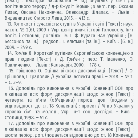
[Текст] : наслідки насильства – від знущань у сім'ї до
політичного терору / д-р Джудіт Герман ; з англ. пер.: Оксана
Лизак, Оксана Наконечна, Олександр Шлапак. – Львів :
Видавництво Старого Лева, 2015. – 413 с.
13. Голокост і сучасність: студії в Україні і світі [Текст] : наук.
часоп. № 2(6), 2009 / Укр. центр вивч. історії Голокосту, Ін-т
політ. і етнонац. дослідж. ім. І. Ф. Кураса НАН України ; [Н.
Бєссонов та ін.] ; редкол.: І. Альтман [та ін.]. – Київ : [б. в.],
2009. – 249 с.
14. Гом'єн Д. Короткий путівник Європейською конвенцією з
прав людини [Текст] / Д. Гом'єн ; пер.: Т. Іваненко, О.
Павличенко. – Львів : Кальварія, 2000. – 178 с.
15. Грішнова О. Оцінка вікової дискримінації [Текст] / О.
Грішнова, І. Градовий // Україна: аспекти праці. – 2018. – № 1.
– С. 3–9.
16. Доповідь про виконання в Україні Конвенції ООН про
ліквідацію всіх форм дискримінації щодо жінок [Текст] :
четверта та п'ята (об'єднана) період. доп. (подана у
відповідності до ст. 18 Конвенції) : проект / М-во України у
справах сім'ї та молоді, Укр. ін-т соц. дослідж. – Київ :
Столиця, 1998. – 51 с.
17. Доповідь про виконання в Україні Конвенції ООН про
ліквідацію всіх форм дискримінації щодо жінок [Текст] :
шоста період. доп. (подається відповідно до ст. 18 Конвенції