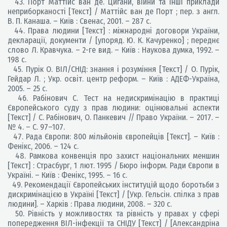
43. Порт Маттійс ван де. Цигани, війни та інші приклади
неприборканості [Текст] / Маттійс ван де Порт ; пер. з англ.
В. П. Канаша. – Київ : Свенас, 2001. – 287 с.
44. Права людини [Текст] : міжнародні договори України,
декларації, документи / [упоряд. Ю. К. Качуренко] ; переднє
слово Л. Кравчука. – 2-ге вид. – Київ : Наукова думка, 1992. –
198 с.
45. Пурік О. ВІЛ/СНІД: знання і розуміння [Текст] / О. Пурік,
Гейдар Л. ; Укр. освіт. центр реформ. – Київ : АДЕФ-Україна,
2005. – 25 с.
46. Рабінович С. Тест на недискримінацію в практиці
Європейського суду з прав людини: оцінювальні аспекти
[Текст] / С. Рабінович, О. Панкевич // Право України. – 2017. –
№ 4. – С. 97–107.
47. Рада Європи: 800 мільйонів європейців [Текст]. – Київ :
Фенікс, 2006. – 124 с.
48. Рамкова конвенція про захист національних меншин
[Текст] : Страсбург, 1 лют. 1995 / Бюро інформ. Ради Європи в
Україні. – Київ : Фенікс, 1995. – 16 с.
49. Рекомендації Європейських інституцій щодо боротьби з
дискримінацією в Україні [Текст] / [Укр. Гельсін. спілка з прав
людини]. – Харків : Права людини, 2008. – 320 с.
50. Рівність у можливостях та рівність у правах у сфері
попередження ВІЛ-інфекції та СНІДУ [Текст] / [Александріна