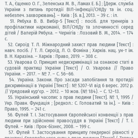
Т. А., Єщенко О. Г., Зеленська М. В., Ламах Е. Б.] ; [Держ. служба
України з питань протидії ВІЛ-інфекції/СНІДу та ін. соц.
небезпеч. захворювань]. – Київ : [б. в.], 2013. – 39 с. : іл.
51. Рябуха В. В. Вибір-5 [Текст] : посіб. для тренерів з
профілактики наркоманії, ВІЛ/СНІДу та злочинності серед
дітей / Валерій Рябуха. – Чернігів : Лозовий В. М., 2014. – 174
с.
52. Сироїд Т. Л. Міжнародний захист прав людини [Текст] :
навч. посіб. / Т. Л. Сироїд, Л. О. Фоміна ; Харків. нац. ун-т ім.
В. Н. Каразіна. – Харків : Право, 2019. – 308 с.
53. Уварова О. Принцип недискримінації за ознакою статі в
судовій практиці України [Текст] / О. Уварова // Право
України. – 2017. – № 7. – С. 56–66.
54. Україна. Закони. Про засади запобігання та протидії
дискримінації в Україні [Текст] : № 5207-VI від 6 верес. 2012 р.
// Урядовий кур'єр. – 2012. – 10 жов. (№ 184). – С. 12–13.
55. Український часопис з прав людини [Текст]. № 1, 1995 /
Укр. Правн. Фундація ; [редкол.: С. Головатий та ін.]. – Київ :
Право, 1995. – 241 с.
56. Фулей Т. І. Застосування Європейської конвенції з прав
людини при здійсненні правосуддя в Україні [Текст] / Т. І.
Фулей. – Київ : Прок-бізнес, 2008. – 199 с.
57. Фулей Т. Застосування принципу гендерної рівності у