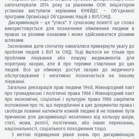
започаткували 2014 року за рішенням ООН. Ініціатором
установи виступили керівники ЮНЕЙДС – Об'єднаної
програми Організації Об'єднаних Націй з ВІЛ/СНІД.
Дискримінація – це "утиск". У сучасному понятті це слово
використовується для позначення обмеження людини в
правах за різними ознаками і може здійснюватися різними
шляхами.
Засновники дати спочатку намагалися привернути увагу до
проблем людей з ВІЛ та СНІД. Тоді йшлося не тільки про
проблеми лікування або пошуку медикаментів для
порятунку хворих, але й про терпиме ставлення до цих
людей. Все це обмежує доступ хворих до медичного
обслуговування і негативно позначається на їхньому
лікуванні.
Загальна декларація прав людини 1948, Міжнародний пакт
про громадянські і політичні права 1966 і Міжнародний пакт
про економічні, соціальні і культурні права 1966 закріпили
положення про те, що передбачені в цих документах права і
свободи повинні належати кожній людині й не повинні бути
причиною для дискримінації незалежно від кольору шкіри,
статі, мови, релігії, політичних, або інших переконань,
національності, соціального походження тощо.
З метою підвищення рівня знань про дискримінацію