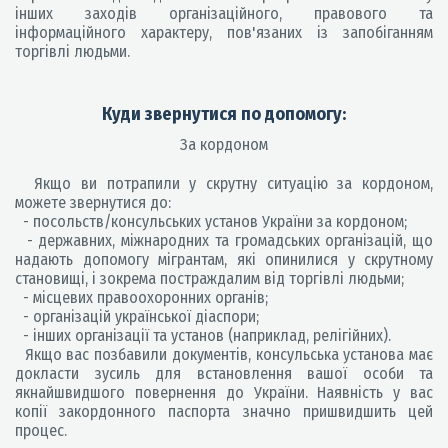
інших заходів організаційного, правового та
інформаційного характеру, пов'язаних із запобіганням
торгівлі людьми.
Куди звернутися по допомогу:
За кордоном
Якщо ви потрапили у скрутну ситуацію за кордоном,
можете звернутися до:
- посольств/консульських установ України за кордоном;
- державних, міжнародних та громадських організацій, що
надають допомогу мігрантам, які опинилися у скрутному
становищі, і зокрема постраждалим від торгівлі людьми;
- місцевих правоохоронних органів;
- організацій української діаспори;
- інших організації та установ (наприклад, релігійних).
Якщо вас позбавили документів, консульська установа має
докласти зусиль для встановлення вашої особи та
якнайшвидшого повернення до України. Наявність у вас
копії закордонного паспорта значно пришвидшить цей
процес.