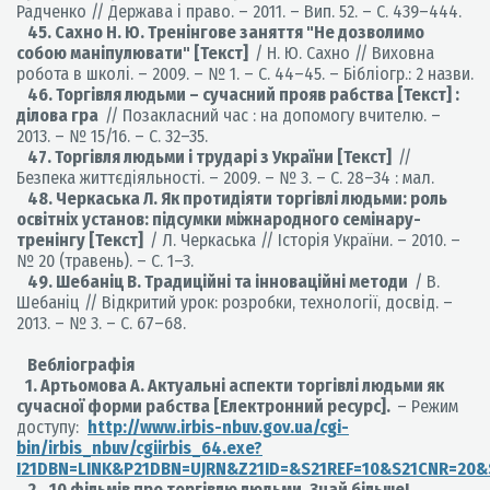
Радченко // Держава і право. – 2011. – Вип. 52. – С. 439–444.
45. Сахно Н. Ю. Тренінгове заняття "Не дозволимо
собою маніпулювати" [Текст]
/ Н. Ю. Сахно // Виховна
робота в школі. – 2009. – № 1. – С. 44–45. – Бібліогр.: 2 назви.
46. Торгівля людьми – сучасний прояв рабства [Текст] :
ділова гра
// Позакласний час : на допомогу вчителю. –
2013. – № 15/16. – С. 32–35.
47. Торгівля людьми і трударі з України [Текст]
//
Безпека життєдіяльності. – 2009. – № 3. – С. 28–34 : мал.
48. Черкаська Л. Як протидіяти торгівлі людьми: роль
освітніх установ: підсумки міжнародного семінару-
тренінгу [Текст]
/ Л. Черкаська // Історія України. – 2010. –
№ 20 (травень). – С. 1–3.
49. Шебаніц В. Традиційні та інноваційні методи
/ В.
Шебаніц // Відкритий урок: розробки, технології, досвід. –
2013. – № 3. – С. 67–68.
Вебліографія
1. Артьомова А. Актуальні аспекти торгівлі людьми як
сучасної форми рабства [Електронний ресурс].
– Режим
доступу:
http://www.irbis-nbuv.gov.ua/cgi-
bin/irbis_nbuv/cgiirbis_64.exe?
I21DBN=LINK&P21DBN=UJRN&Z21ID=&S21REF=10&S21CNR=20&
2.
10 фільмів про торгівлю людьми. Знай більше!