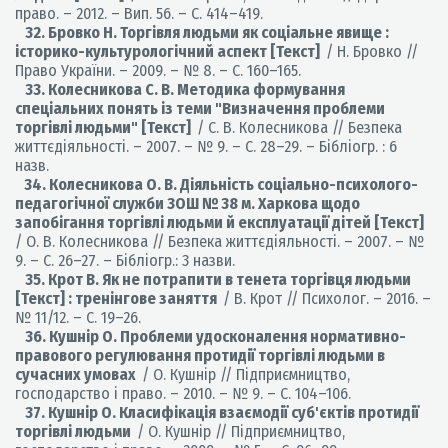
право. – 2012. – Вип. 56. – С. 414–419.
32. Бровко Н. Торгівля людьми як соціальне явище :
історико-культурологічний аспект [Текст]
/ Н. Бровко //
Право України. – 2009. – № 8. – С. 160–165.
33. Колесникова С. В. Методика формування
спеціальних понять із теми "Визначення проблеми
торгівлі людьми" [Текст]
/ С. В. Колесникова // Безпека
життєдіяльності. – 2007. – № 9. – С. 28–29. – Бібліогр. : 6
назв.
34. Колесникова О. В. Діяльність соціально-психолого-
педагогічної служби ЗОШ № 38 м. Харкова щодо
запобігання торгівлі людьми й експлуатації дітей [Текст]
/ О. В. Колесникова // Безпека життєдіяльності. – 2007. – №
9. – С. 26–27. – Бібліогр.: 3 назви.
35. Крот В. Як не потрапити в тенета торгівця людьми
[Текст] : тренінгове заняття
/ В. Крот // Психолог. – 2016. –
№ 11/12. – С. 19–26.
36. Кушнір О. Проблеми удосконалення нормативно-
правового регулювання протидії торгівлі людьми в
сучасних умовах
/ О. Кушнір // Підприємництво,
господарство і право. – 2010. – № 9. – С. 104–106.
37. Кушнір О. Класифікація взаємодії суб'єктів протидії
торгівлі людьми
/ О. Кушнір // Підприємництво,