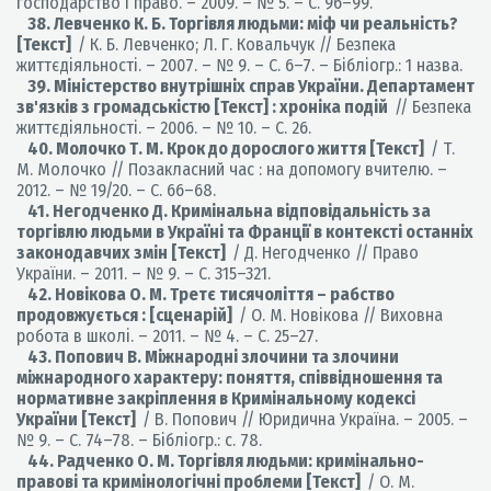
господарство і право. – 2009. – № 5. – С. 96–99.
38. Левченко К. Б. Торгівля людьми: міф чи реальність?
[Текст]
/ К. Б. Левченко; Л. Г. Ковальчук // Безпека
життєдіяльності. – 2007. – № 9. – С. 6–7. – Бібліогр.: 1 назва.
39. Міністерство внутрішніх справ України. Департамент
зв'язків з громадськістю [Текст] : хроніка подій
// Безпека
життєдіяльності. – 2006. – № 10. – С. 26.
40. Молочко Т. М. Крок до дорослого життя [Текст]
/ Т.
М. Молочко // Позакласний час : на допомогу вчителю. –
2012. – № 19/20. – С. 66–68.
41. Негодченко Д. Кримінальна відповідальність за
торгівлю людьми в Україні та Франції в контексті останніх
законодавчих змін [Текст]
/ Д. Негодченко // Право
України. – 2011. – № 9. – С. 315–321.
42. Новікова О. М. Третє тисячоліття – рабство
продовжується : [сценарій]
/ О. М. Новікова // Виховна
робота в школі. – 2011. – № 4. – С. 25–27.
43. Попович В. Міжнародні злочини та злочини
міжнародного характеру: поняття, співвідношення та
нормативне закріплення в Кримінальному кодексі
України [Текст]
/ В. Попович // Юридична Україна. – 2005. –
№ 9. – С. 74–78. – Бібліогр.: с. 78.
44. Радченко О. М. Торгівля людьми: кримінально-
правові та кримінологічні проблеми [Текст]
/ О. М.