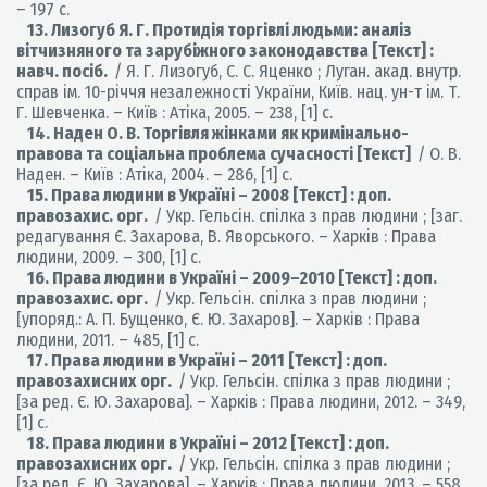
– 197 с.
13. Лизогуб Я. Г. Протидія торгівлі людьми: аналіз
вітчизняного та зарубіжного законодавства [Текст] :
навч. посіб.
/ Я. Г. Лизогуб, С. С. Яценко ; Луган. акад. внутр.
справ ім. 10-річчя незалежності України, Київ. нац. ун-т ім. Т.
Г. Шевченка. – Київ : Атіка, 2005. – 238, [1] с.
14. Наден О. В. Торгівля жінками як кримінально-
правова та соціальна проблема сучасності [Текст]
/ О. В.
Наден. – Київ : Атіка, 2004. – 286, [1] с.
15. Права людини в Україні – 2008 [Текст] : доп.
правозахис. орг.
/ Укр. Гельсін. спілка з прав людини ; [заг.
редагування Є. Захарова, В. Яворського. – Харків : Права
людини, 2009. – 300, [1] с.
16. Права людини в Україні – 2009–2010 [Текст] : доп.
правозахис. орг.
/ Укр. Гельсін. спілка з прав людини ;
[упоряд.: А. П. Бущенко, Є. Ю. Захаров]. – Харків : Права
людини, 2011. – 485, [1] с.
17. Права людини в Україні – 2011 [Текст] : доп.
правозахисних орг.
/ Укр. Гельсін. спілка з прав людини ;
[за ред. Є. Ю. Захарова]. – Харків : Права людини, 2012. – 349,
[1] с.
18. Права людини в Україні – 2012 [Текст] : доп.
правозахисних орг.
/ Укр. Гельсін. спілка з прав людини ;
[за ред. Є. Ю. Захарова]. – Харків : Права людини, 2013. – 558,