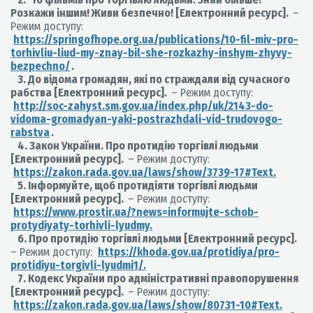
Розкажи іншим! Живи безпечно! [Електронний ресурс].
–
Режим доступу:
https://springofhope.org.ua/publications/10-fil-miv-pro-
torhivliu-liud-my-znay-bil-she-rozkazhy-inshym-zhyvy-
bezpechno/
.
3. До відома громадян, які по страждали від сучасного
рабства [Електронний ресурс].
– Режим доступу:
http://soc-zahyst.sm.gov.ua/index.php/uk/2143-do-
vidoma-gromadyan-yaki-postrazhdali-vid-trudovogo-
rabstva
.
4. Закон України. Про протидію торгівлі людьми
[Електронний ресурс].
– Режим доступу:
https://zakon.rada.gov.ua/laws/show/3739-17#Text.
5. Інформуйте, щоб протидіяти торгівлі людьми
[Електронний ресурс].
– Режим доступу:
https://www.prostir.ua/?news=informujte-schob-
protydiyaty-torhivli-lyudmy.
6. Про протидію торгівлі людьми [Електронний ресурс].
– Режим доступу:
https://khoda.gov.ua/protidiya/pro-
protidiyu-torgivli-lyudmi1/.
7. Кодекс України про адміністративні правопорушення
[Електронний ресурс].
– Режим доступу:
https://zakon.rada.gov.ua/laws/show/80731-10#Text.