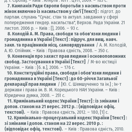
Д. І. Сіроха]. – Київ : Алерта : КНТ : ЦУЛ, 2009. – 163 с.
7. Кампанія Ради Європи боротьби з насильством проти
жінок включно із насильством у сім'ї [Текст] :
підгот. до
парлам. слухань "Сучас. стан та актуал. завдання у сфері
попередження гендер. насильства", Верхов. Рада України. 21
листоп. 2006 р. – Київ : [], 2006. – 93 с.
8. Колодій А. М. Права, свободи та обов'язки людини і
громадянина в Україні [Текст] : підруч. для вищ. навч.
закл. та працівників місц. самоврядування
/ А. М. Колодій,
А. Ю. Олійник. – Київ : Правова єдність, 2008. – 350 с.
9. Конвенція про захист прав людини і основоположних
свобод. Застосування в Україні [Текст]
/ М-во юстиції
України. – Київ : [б. в.], 2006. – 176 с.
10. Конституційні права, свободи і обов'язки людини і
громадянина в Україні [Текст] : до 60-річчя Загальної
декларації прав людини
/ [Ю. С. Шемшученко та ін.] ; Ін-т
держави і права ім. В. М. Корецького НАН України. – Київ :
Юридична думка, 2008. – 251 с.
11. Кримінальний кодекс України [Текст] : із змінами і
допов. станом на 21 верес. 2012 р. : (відповідає офіц.
текстові).
– Київ : Правова єдність, 2012. – 180, [1] с.
12. Кримінально-процесуальний кодекс України [Текст] :
зі змінами і допов. станом на 22 верес. 2010 р. :
(відповідає офіц. текстові).
– Київ : Правова єдність, 2010.