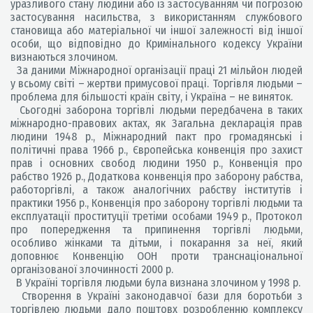
уразливого стану людини або із застосуванням чи погрозою
застосування насильства, з використанням службового
становища або матеріальної чи іншої залежності від іншої
особи, що відповідно до Кримінального кодексу України
визнаються злочином.
За даними Міжнародної організації праці 21 мільйон людей
у всьому світі – жертви примусової праці. Торгівля людьми –
проблема для більшості країн світу, і Україна – не виняток.
Сьогодні заборона торгівлі людьми передбачена в таких
міжнародно-правових актах, як Загальна декларація прав
людини 1948 р., Міжнародний пакт про громадянські і
політичні права 1966 р., Європейська конвенція про захист
прав і основних свобод людини 1950 р., Конвенція про
рабство 1926 р., Додаткова конвенція про заборону рабства,
работоргівлі, а також аналогічних рабству інститутів і
практики 1956 р., Конвенція про заборону торгівлі людьми та
експлуатації проституції третіми особами 1949 р., Протокол
про попередження та припинення торгівлі людьми,
особливо жінками та дітьми, і покарання за неї, який
доповнює Конвенцію ООН проти транснаціональної
організованої злочинності 2000 р.
В Україні торгівля людьми була визнана злочином у 1998 р.
Створення в Україні законодавчої бази для боротьби з
торгівлею людьми дало поштовх розробленню комплексу