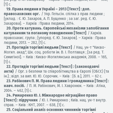
[1] с.
19. Права людини в Україні – 2013 [Текст] : доп.
правозахисних орг.
/ Укр. Гельсін. спілка з прав людини ;
[уклад. : Є. Ю. Захаров, А. П. Бущенко ; за заг. ред. Є. Ю.
Захарова]. – Харків : Права людини, 2014.
20. Проти катувань. Європейські механізми запобігання
катуванням та поганому поводженню [Текст]
/ Харків.
правозахис. група ; [упоряд. Є. Ю. Захаров]. – Харків : Права
людини, 2013. – 282, [1] с.
21. Протидія торгівлі людьми [Текст]
/ Нац. ун-т "Києво-
Могил. акад.", Шк. соц. роботи ім. В. І. Полтавця ; [за ред. Т.
Семигіної]. – Київ : Києво-Могилянська академія, 2008. – 165,
[1] с.
22. Протидія торгівлі людьми [Текст] : (законодавчі
акти)
/ Орг. з безпеки та співробітництва в Європі (ОБСЄ) [та
ін.] ; відп. за вип. Ю. Ю. Сорочик. – Київ : [б. в.], 2011. – 62 с.
23. Рабінович П. М. Права людини і громадянина [Текст] :
навч. посіб.
/ П. М. Рабінович, М. І. Хавронюк. – Київ : Атіка,
2004. – 462, [1] с.
24. Римаренко Ю. І. Міжнародне міграційне право
[Текст] : підручник
/ Ю. І. Римаренко ; Київ. нац. ун-т внутр.
справ. – Київ : КНТ, 2007. – 638, [1] с.
25. Соціальний аналіз основних чинників торгівлі