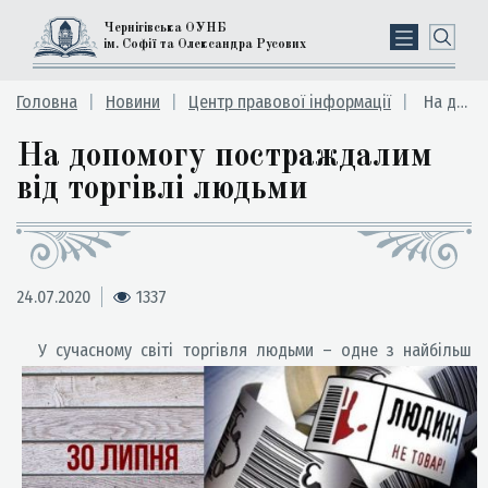
Чернігівська ОУНБ
ім. Софії та Олександра Русових
Головна
Новини
Центр правової інформації
На допомогу постраждалим від торгівлі людьми
На допомогу постраждалим
від торгівлі людьми
24.07.2020
1337
У сучасному світі торгівля людьми – одне з найбільш