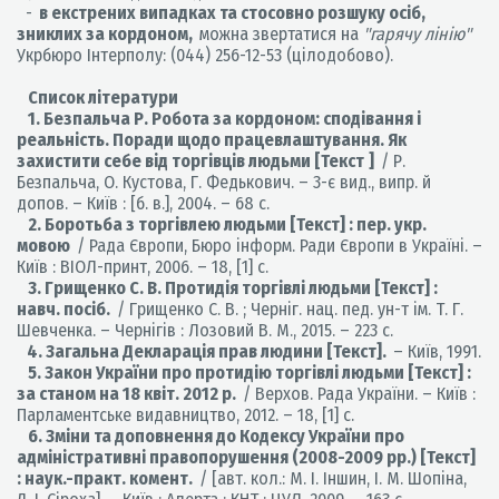
-
в екстрених випадках та стосовно розшуку осіб,
зниклих за кордоном,
можна звертатися на
"гарячу лінію"
Укрбюро Інтерполу: (044) 256-12-53 (цілодобово).
Список літератури
1. Безпальча Р. Робота за кордоном: сподівання і
реальність. Поради щодо працевлаштування. Як
захистити себе від торгівців людьми [Текст
]
/ Р.
Безпальча, О. Кустова, Г. Федькович. – 3-є вид., випр. й
допов. – Київ : [б. в.], 2004. – 68 с.
2. Боротьба з торгівлею людьми [Текст] : пер. укр.
мовою
/ Рада Європи, Бюро інформ. Ради Європи в Україні. –
Київ : ВІОЛ-принт, 2006. – 18, [1] с.
3. Грищенко С. В. Протидія торгівлі людьми [Текст] :
навч. посіб.
/ Грищенко С. В. ; Черніг. нац. пед. ун-т ім. Т. Г.
Шевченка. – Чернігів : Лозовий В. М., 2015. – 223 с.
4. Загальна Декларація прав людини [Текст].
– Київ, 1991.
5. Закон України про протидію торгівлі людьми [Текст] :
за станом на 18 квіт. 2012 р.
/ Верхов. Рада України. – Київ :
Парламентське видавництво, 2012. – 18, [1] с.
6. Зміни та доповнення до Кодексу України про
адміністративні правопорушення (2008-2009 рр.) [Текст]
: наук.-практ. комент.
/ [авт. кол.: М. І. Іншин, І. М. Шопіна,