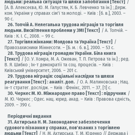
людьми: реальна ситуація та шляхи запобігання [Текст]
/
[А. В. Алексеєва, Ю. М. Галустян, К. Б. Левченко та ін.] ; Держ.
ком. України у справах сім'ї та молоді. – Київ : [б. в.], 2003. –
90 с.
26. Топчій А. Нелегальна трудова міграція та торгівля
людьми. Висвітлення проблеми у ЗМІ [Текст]
/ А. Топчій. –
Київ : К. І. С., 2008. – 99 с.
27. Торгівля жінками: Молдова та Україна [Текст]
/
Правозахисники Міннесоти. – [Б. м. : б. в.], 2000. – 53 с.
28. Трудова міграція громадян України. Біла книга
[Текст]
/ [О. У. Хомра, М. А. Ожеван, Т. П. Петрова та ін.] ; ред.
В. Я. Шибко ; Ін-т демократії та соц. процесів. – Київ :
Київський університет, 2006. – 201 с.
29. Трудова міграція: соціальні наслідки та шляхи
реагування [Текст] : аналіт. доп.
/ О. А. Малиновська ; Нац.
ін-т стратег. дослідж. – Київ : Фенікс, 2011. – 37, [1] с.
30. Черкес М. Ю. Міжнародне право [Текст] : підручник
/
М. Ю. Черкес ; Одес. нац. юрид. акад. – Київ : Правова єдність,
2009. – 390 с.
Періодичні видання
31. Ахтирська Н. М. Законодавче забезпечення
судового пізнання у справах, пов'язаних з торгівлею
людьми [Текст]
/ Н. М. Ахтирська, Т. М. Юденко // Держава і