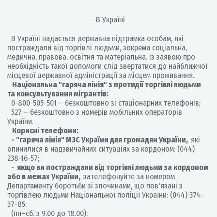
В Україні
В Україні надається державна підтримка особам, які
постраждали від торгівлі людьми, зокрема соціальна,
медична, правова, освітня та матеріальна. Із заявою про
необхідність такої допомоги слід звертатися до найближчої
місцевої державної адміністрації за місцем проживання.
Національна "гаряча лінія" з протидії торгівлі людьми
та консультування мігрантів:
0-800-505-501 – безкоштовно зі стаціонарних телефонів;
527 – безкоштовно з номерів мобільних операторів
України.
Корисні телефони:
- "гаряча лінія" МЗС України для громадян України,
які
опинилися в надзвичайних ситуаціях за кордоном: (044)
238-16-57;
-
якщо ви постраждали від торгівлі людьми за кордоном
або в межах України,
зателефонуйте за номером
Департаменту боротьби зі злочинами, що пов'язані з
торгівлею людьми Національної поліції України: (044) 374-
37-85;
(пн–сб. з 9.00 до 18.00);