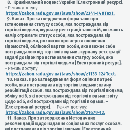
8.
Кримінальний кодекс України [Електронний ресурс].
– Режим доступу:
https://zakon.rada.gov.ua/laws/show/2341-14#Text.
9. Наказ. Про затвердження форм заяв про
встановлення статусу особи, яка постраждала від
торгівлі людьми, журналу реєстрації заяв осіб, які мають
намір отримати статус особи, яка постраждала від
торгівлі людьми, розписки про нерозголошення
відомостей, облікової картки особи, яка вважає себе
постраждалою від торгівлі людьми, журналу реєстрації
видачі довідок про встановлення статусу особи, яка
постраждала від торгівлі людьми [Електронний ресурс].
– Режим доступу:
https://zakon.rada.gov.ua/laws/show/z1133-12#Text.
10. Наказ. Про затвердження форм оцінки потреб
особи, яка постраждала від торгівлі людьми; плану
реабілітації особи, яка постраждала від торгівлі людьми;
обліку осіб, які постраждали від торгівлі людьми; звіту
щодо осіб, які постраждали від торгівлі людьми. –
[Електронний ресурс].
– Режим доступу:
https://zakon.rada.gov.ua/laws/show/z1679-12.
11. Наказ. Про затвердження Методичних
рекомендацій щодо надання соціальних послуг особам,
які постраждали від торгівлі людьми [Електронний