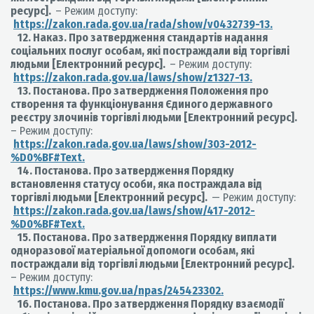
ресурс].
– Режим доступу:
https://zakon.rada.gov.ua/rada/show/v0432739-13.
12. Наказ. Про затвердження стандартів надання
соціальних послуг особам, які постраждали від торгівлі
людьми [Електронний ресурс].
– Режим доступу:
https://zakon.rada.gov.ua/laws/show/z1327-13.
13. Постанова. Про затвердження Положення про
створення та функціонування Єдиного державного
реєстру злочинів торгівлі людьми [Електронний ресурс].
– Режим доступу:
https://zakon.rada.gov.ua/laws/show/303-2012-
%D0%BF#Text.
14. Постанова. Про затвердження Порядку
встановлення статусу особи, яка постраждала від
торгівлі людьми [Електронний ресурс].
— Режим доступу:
https://zakon.rada.gov.ua/laws/show/417-2012-
%D0%BF#Text.
15. Постанова. Про затвердження Порядку виплати
одноразової матеріальної допомоги особам, які
постраждали від торгівлі людьми [Електронний ресурс].
– Режим доступу:
https://www.kmu.gov.ua/npas/245423302.
16. Постанова. Про затвердження Порядку взаємодії