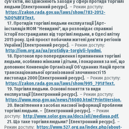
суб'єктів, які здійснюють заходи у сфері протидії торгівлі
людьми [Електронний ресурс].
– Режим доступу:
https://zakon.rada.gov.ua/laws/show/783-2012-
%D0%BF#Text.
17. Протидія торгівлі людьми експлуатації [Арт-
інсталяція МОМ "Невидимі", що розповідає справжні
історії постраждалих від торгівлі людьми, в Одесі влітку
2015 року. Цей проєкт побачили жителі дев'яти регіонів
України] [Електронний ресурс].
– Режим доступу:
http://iom.org.ua/ua/protidiya-torgivli-lyudmi.
18. Протокол про попередження і припинення торгівлі
людьми, особливо жінками і дітьми, і покарання за неї, що
доповнює Конвенцію Організації Об'єднаних Націй проти
транснаціональної організованої злочинності 15
листопада 2000 [Електронний ресурс].
– Режим доступу:
https://zakon.rada.gov.ua/laws/show/995_791#Text.
19. Торгівля людьми. Основні поняття та види
експлуатації [Електронний ресурс].
– Режим доступу:
https://www.msp.gov.ua/news/16080.html?PrintVersion.
20. Висвітлення в засобах масової інформації проблеми
торгівлі людьми. –
[Електронний ресурс].
– Режим
доступу:
http://www.solor.gov.ua/docs/all/mediaua.pdf.
21. Що таке торгівля людьми? [Електронний ресурс].
–
Режим доступу:
https://www.527.org.ua/index.php/about-