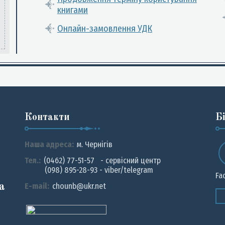
книгами
Онлайн-замовлення УДК
Контакти
Б
Наша адреса:
м. Чернiгiв
Тел.:
(0462) 77-51-57 - сервісний центр
(098) 895-28-93 - viber/telegram
Fa
а
E-mail:
chounb@ukr.net