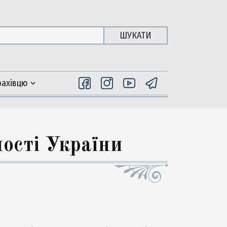
ШУКАТИ
фахiвцю
ості України