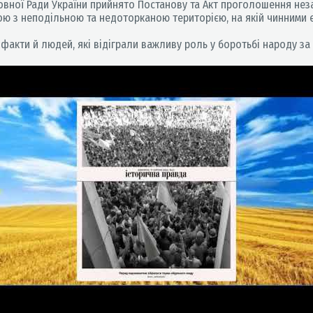
ховної Ради України прийнято Постанову та Акт проголошення нез
 з неподільною та недоторканою територією, на якій чинними є т
факти й людей, які відіграли важливу роль у боротьбі народу за