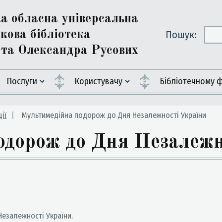
ка обласна універсальна
кова бібліотека
Пошук:
ї та Олександра Русових
Послуги
Користувачу
Бiблiотечному 
ії
Мультимедійна подорож до Дня Незалежності України
одорож до Дня Незалежн
Незалежності України.