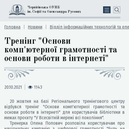
Чернігівська ОУНБ
ім. Софії та Олександра Русових
Головна
Новини
Відділ інформаційних технологій та ел
Тренінг "Основи
комп'ютерної грамотності та
основи роботи в інтернеті"
20.10.2021
1143
20 жовтня на базі Регіонального тренінгового центру
відбувся тренінг "Основи комп'ютерної грамотності та
основи роботи в інтернеті" для користувачів бібліотеки в
межах проєкту "У Всесвітній мережі всі покоління".
Тренерка Олена Попович розповіла користувачам про
національну кампанію з цифрової грамотності "Будь на