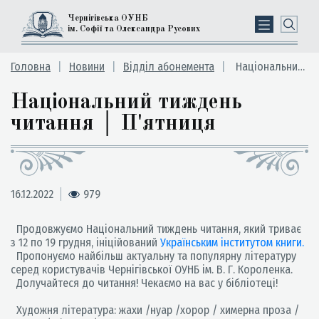
Чернігівська ОУНБ
ім. Софії та Олександра Русових
Головна
Новини
Відділ абонемента
Національний тиждень читання │ П'ятниця
Національний тиждень
читання │ П'ятниця
16.12.2022
979
Продовжуємо Національний тиждень читання, який триває
з 12 по 19 грудня, ініційований
Українським інститутом книги.
Пропонуємо найбільш актуальну та популярну літературу
серед користувачів Чернігівської ОУНБ ім. В. Г. Короленка.
Долучайтеся до читання! Чекаємо на вас у бібліотеці!
Художня література: жахи /нуар /хорор / химерна проза /