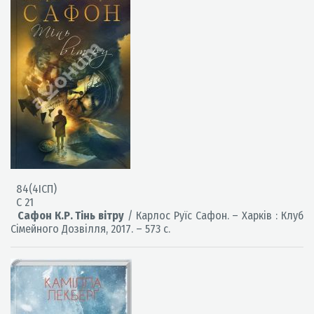
84(4ІСП)
С 21
Сафон К.Р. Тінь вітру
/ Карлос Руїс Сафон. – Харків : Клуб
Сімейного Дозвілля, 2017. – 573 с.