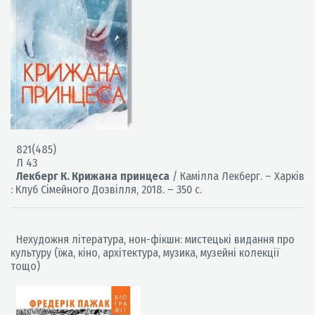
821(485)
Л 43
Лекберг К. Крижана принцеса
/ Камілла Лекберг. – Харків
: Клуб Сімейного Дозвілля, 2018. – 350 с.
Нехудожня література, нон-фікшн: мистецькі видання про
культуру (їжа, кіно, архітектура, музика, музейні колекції
тощо)