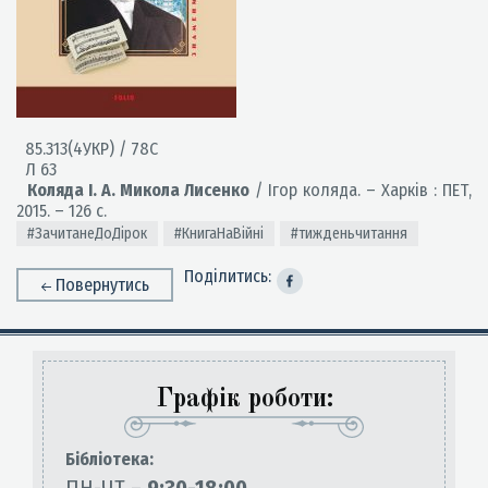
85.313(4УКР) / 78С
Л 63
Коляда І. А. Микола Лисенко
/ Ігор коляда. – Харків : ПЕТ,
2015. – 126 с.
#ЗачитанеДоДірок
#КнигаНаВійні
#тижденьчитання
Поділитись:
Повернутись
Графік роботи:
Бiблiотека: