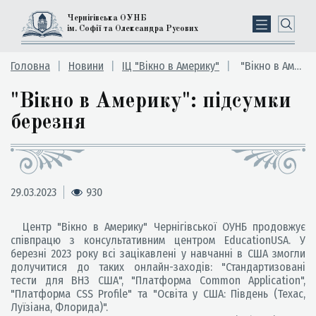
Чернігівська ОУНБ
ім. Софії та Олександра Русових
Головна
Новини
ІЦ "Вікно в Америку"
"Вікно в Америку": підсумки березня
"Вікно в Америку": підсумки
березня
29.03.2023
930
Центр "Вікно в Америку" Чернігівської ОУНБ продовжує
співпрацю з консультативним центром EducationUSA. У
березні 2023 року всі зацікавлені у навчанні в США змогли
долучитися до таких онлайн-заходів: "Стандартизовані
тести для ВНЗ США", "Платформа Common Application",
"Платформа CSS Profile" та "Освіта у США: Південь (Техас,
Луїзіана, Флорида)".